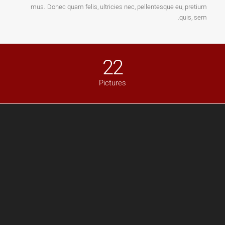
mus. Donec quam felis, ultricies nec, pellentesque eu, pretium
quis, sem.
22
Pictures