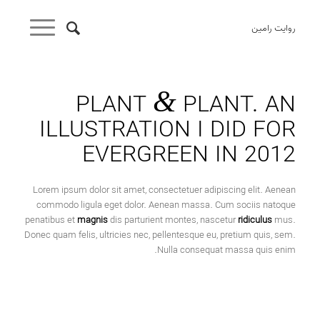
روایت رامین
&
PLANT
PLANT. AN
ILLUSTRATION I DID FOR
EVERGREEN IN 2012
Lorem ipsum dolor sit amet, consectetuer adipiscing elit. Aenean
commodo ligula eget dolor. Aenean massa. Cum sociis natoque
penatibus et
magnis
dis parturient montes, nascetur
ridiculus
mus.
Donec quam felis, ultricies nec, pellentesque eu, pretium quis, sem.
Nulla consequat massa quis enim.