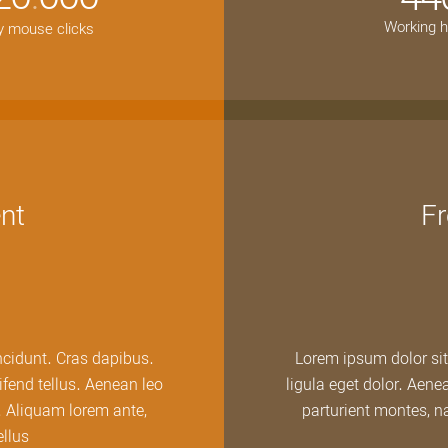
.
Working 
ly mouse clicks
nt
F
ncidunt. Cras dapibus.
Lorem ipsum dolor si
fend tellus. Aenean leo
ligula eget dolor. Aen
m. Aliquam lorem ante,
parturient montes, n
llus.