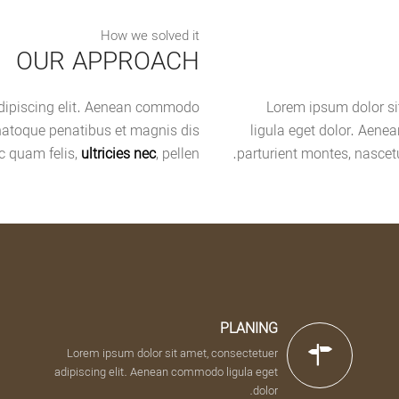
How we solved it
OUR APPROACH
adipiscing elit. Aenean commodo
Lorem ipsum dolor si
natoque penatibus et magnis dis
ligula eget dolor. Aen
c quam felis,
ultricies nec
, pellen.
parturient montes, nascet
PLANING
Lorem ipsum dolor sit amet, consectetuer
adipiscing elit. Aenean commodo ligula eget
dolor.