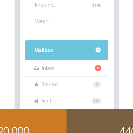
20
000
44