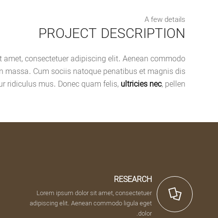
A few details
PROJECT DESCRIPTION
t amet, consectetuer adipiscing elit. Aenean commodo
ean massa. Cum sociis natoque penatibus et magnis dis
ur ridiculus mus. Donec quam felis,
ultricies nec
, pellen.
RESEARCH
Lorem ipsum dolor sit amet, consectetuer
adipiscing elit. Aenean commodo ligula eget
dolor.