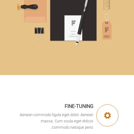
FINE-TUNING
Aenean commodo ligula eget dolor. Aenean
massa. Cum soula eget dolciis
commodo natoque pens.