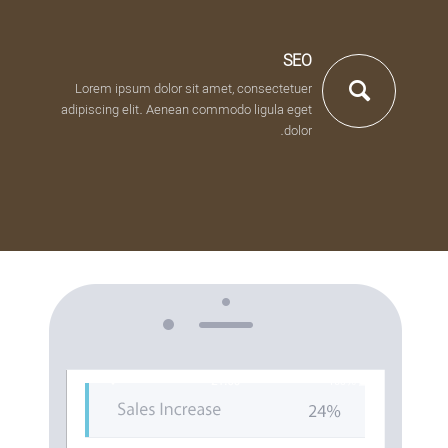
SEO
Lorem ipsum dolor sit amet, consectetuer
adipiscing elit. Aenean commodo ligula eget
dolor.