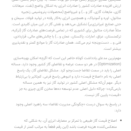
ارزش افزوده صادرات کشور را صادرات انرژی به اشکال واضح (نفت، میعانات
گازی، مایعات گازی، گاز و …) و غیرواضح (محصولات پتروشیمی زنجیره
متانول، اوره و آمونیاک، و همچنین انرژی به‌کار رفته در تولید فولاد، سیمان و
حتی صنایع غیرانرژی‌بر) تشکیل می‌دهد و نقش گاز در این میان کلیدی است.
مثلاً صادرات متانول برای کشوری که در تمامی فرصت‌های صادرات گاز (ترکیه،
ترکمنستان، عراق، امارات، پاکستان، عمان و …) با چالش‌های مالی، قراردادی،
فنی و … دست‌وپنجه نرم می‌کند، همان صادرات گاز با موانع کمتر و نقدپذیری
بیشتر است.
مهم‌ترین مدعای یادداشت کوتاه حاضر این است که اگرچه امکان بهینه‌سازی
(Optimization) در هر دو سمت عرضه و تقاضای گاز کشور وجود دارد، مساله
اصلی را باید در سمت تقاضا جست‌وجو کرد. مشکل تقاضای گاز، یک پاسخ
اصلی به نام «اصلاح قیمت» دارد و انبوهی پاسخ فرعی، کم‌تاثیر یا بی‌ارتباط
دیگر. مهم آن‌که مشکل اصلی کشور در تولید گاز نیز به همین مساله
بازمی‌گردد؛ چراکه دلیل اصلی عدم توسعه ده‌ها مخزن گازی چیزی به جز
«قیمت» پایین گاز نیست.
در پاسخ به سوال درست «چگونگی مدیریت تقاضا» سه راهبرد اصلی وجود
دارد:
اصلاح قیمت گاز طبیعی با تمرکز بر مصارف انرژی آن، به شکلی که
منعکس‌کننده هزینه فرصت باشد (این رقم قطعاً به مراتب کمتر از قیمت