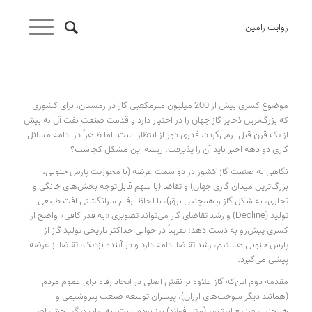
روایت رامین
موضوع کسری بیش از 200 میلیون مترمکعبی گاز در زمستان، برای کشوری
که بزرگ‌ترین ذخایر گاز جهان را در اختیار دارد و قدمت صنعت نفت آن به بیش
از یک قرن قبل برمی‌گردد، قدری دور از انتظار است. اما ظاهراً در ادامه مسائل
گازی دو دهه اخیر باید آن را پذیرفت. ریشه این مشکل کجاست؟
نگاهی به صنعت گاز کشور در دو سمت عرضه (با محوریت پارس جنوبی،
بزرگ‌ترین میدان گازی جهان) و تقاضا (با سهم قابل‌توجه بخش‌های خانگی و
تجاری، به شکل گاز و همچنین برق)، با لحاظ ارقام سرانگشتی افت طبیعی
تولید (Decline) و رشد تقاضای گاز می‌تواند تصویری «به قدر کافی» واضح از
کسری پیش‌رو به دست دهد: تقریباً در حوالی حداکثر تاریخی تولید گاز از
پارس جنوبی هستیم، رشد تقاضا ادامه دارد و در آینده نزدیک، تقاضا از عرضه
پیشی می‌گیرد.
مقدمه دوم این‌که گاز علاوه بر نقش اصلی در ایجاد رفاه برای عموم مردم
(همانند دیگر سوخت‌های ارزان)، پیشران توسعه صنعت پتروشیمی و
همچنین صنایع انرژی‌بر (مثل فولاد) نیز بوده است. به بیان دیگر بخش اصلی