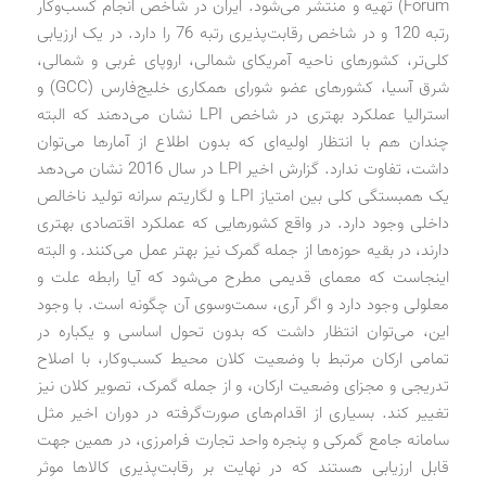
Forum) تهیه و منتشر می‌شود. ایران در شاخص انجام کسب‌وکار
رتبه 120 و در شاخص رقابت‌پذیری رتبه 76 را دارد. در یک ارزیابی
کلی‌تر، کشورهای ناحیه آمریکای شمالی، اروپای غربی و شمالی،
شرق آسیا، کشورهای عضو شورای همکاری خلیج‌فارس (GCC) و
استرالیا عملکرد بهتری در شاخص LPI نشان می‌دهند که البته
چندان هم با انتظار اولیه‌ای که بدون اطلاع از آمارها می‌توان
داشت، تفاوت ندارد. گزارش اخیر LPI در سال 2016 نشان می‌دهد
یک همبستگی کلی بین امتیاز LPI و لگاریتم سرانه تولید ناخالص
داخلی وجود دارد. در واقع کشورهایی که عملکرد اقتصادی بهتری
دارند، در بقیه حوزه‌ها از جمله گمرک نیز بهتر عمل می‌کنند. و البته
اینجاست که معمای قدیمی مطرح می‌شود که آیا رابطه علت و
معلولی وجود دارد و اگر آری، سمت‌وسوی آن چگونه است. با وجود
این، می‌توان انتظار داشت که بدون تحول اساسی و یکباره در
تمامی ارکان مرتبط با وضعیت کلان محیط کسب‌وکار، با اصلاح
تدریجی و مجزای وضعیت ارکان، و از جمله گمرک، تصویر کلان نیز
تغییر کند. بسیاری از اقدام‌های صورت‌گرفته در دوران اخیر مثل
سامانه جامع گمرکی و پنجره واحد تجارت فرامرزی، در همین جهت
قابل ارزیابی هستند که در نهایت بر رقابت‌پذیری کالاها موثر