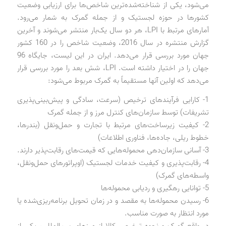
می‌شود، یکی از شناخته‌شده‌ترین شاخص‌ها برای ارزیابی وضعیت
کشورها در حوزه لجستیک و از جمله گمرک به شمار می‌رود.
آمارهای مرتبط با LPI، هر دو سال یک‌بار منتشر می‌شوند و آخرین
گزارش منتشره در سال 2016، وضعیت شاخص را در 160 کشور
جهان مورد بررسی قرار می‌دهد. ایران در این لیست، جایگاه 96
جهان را در اختیار داشته است. LPI، شش بعد را مورد بررسی قرار
می‌دهد که اولین آنها مستقیماً به گمرک مربوط می‌شود:
1- کارایی فرآیندهای ترخیص (سرعت، سادگی و پیش‌بینی‌پذیری
تشریفات) توسط سازمان‌های کنترل مرز و از جمله گمرک
2- کیفیت زیرساخت‌های مرتبط با تجارت و حمل‌ونقل (بندرها،
خطوط ریلی، جاده‌ها، فناوری اطلاعات)
3- آسانی سازمان‌دهی محموله‌هایی که قیمت‌های رقابت‌پذیر دارند.
4- رقابت‌پذیری و کیفیت خدمات لجستیک (اوپراتورهای حمل‌ونقل،
واسطه‌های گمرک)
5- توانایی رهگیری و ردیابی محموله‌ها
6- رسیدن محموله‌ها به مقصد و در زمان تحویل برنامه‌ریزی‌شده یا
مورد انتظار به صورت مناسب.
در واقع گمرک و نحوه ترخیص کالا از مرزهای بین‌المللی، یکی از