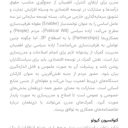
مدرن برای ارتقای کنترل، اطمینان از جمع‌آوری مناسب حقوق
درآمدها و مشارکت در توسعه اقتصادی به وسیله افزایش تجارت و
تشویق سرمایه‌گذاری خارجی می‌داند. بسته توسعه سازمانی نیز سه
عامل اساسی را به عنوان توانمندساز (Enabler) مقوله ظرفیت‌سازی
مطرح می‌کند: اراده سیاسی (Political Will)، مردم (People) و
همکاری‌ها (Partnerships) یا به اصطلاح 3P. اما چگونه چنین
عواملی به ظرفیت‌سازی می‌انجامند؟ اراده سیاسی برای اطمینان
مدیریت گمرک از پشتوانه لازم برای انجام اصلاحات و مدرن‌سازی
نیاز است. نقش گمرک در توسعه اقتصادی، باید برای سیاستگذاران
روشن باشد و پیشرفت آن به صورت ملموس و قابل اندازه‌گیری
بیان شود. حضور مردم از جنبه نقش‌آفرینی به عنوان کارکنان
دستگاه‌های ذی‌ربط اهمیت پیدا می‌کند و مقوله‌ای از جنس منابع
انسانی است. مشارکت به معنای حضور همه ذی‌نفعان بخش‌های
خصوصی و عمومی است تا اصلاح و مدرن‌سازی به صورت پایدار
صورت گیرد. گمرک‌های مدرن می‌توانند با ذی‌نفعان درباره
تفاهمنامه‌های همکاری به توافق برسند.
کنوانسیون کیوتو
شاید بتوان پراستنادترین سند مرجع را در زمینه انتظارات از یک