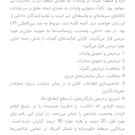
دارد و ضعف گمرک در واردات، به معنای ضعف آن در صادرات نیز
خواهد بود. ثالثاً، دشواری واردات به معنای ایجاد مانع بر سر واردات
کالاهای سرمایه‌ای و واسطه‌ای نیز است و تولیدکنندگان داخلی از
آن زیان خواهند دید. آنچه گفته شد، مربوط به بعد بین‌المللی LPI
بود. در بعد داخلی، وضعیت زیرساخت‌ها به صورت جزئی‌تر مورد
بررسی قرار می‌گیرند. کارایی فرآیندهای گمرک، از شش جنبه جزئی
مورد بررسی قرار می‌گیرد:
1- ترخیص و تحویل واردات
2- ترخیص و تحویل صادرات
3- شفافیت ترخیص گمرک
4- شفافیت دیگر سازمان‌های مرزی
5- فراهم‌سازی اطلاعات کافی و در زمان مناسب درباره تحولات
مقررات‌گذاری
6- تسریع ترخیص بازرگان‌های با سطح انطباق بالا.
درصد افرادی که «اغلب» یا «تقریباً همیشه» را در پاسخ اعلام
کردند، وضعیت شاخص را نشان می‌دهد. در ایران این رقم برای
مورد اول، 20 درصد و بقیه موارد 40 درصد گزارش شده است.
میانگین منطقه خاورمیانه و شمال آفریقا، در تمامی شاخص‌ها