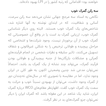
خواهند بود؛ اقداماتی که رتبه کشور را در LPI بهبود داده‌اند.
سه رکن گمرک خوب
نگاهی به اسناد سه مرجع جهانی نشان می‌دهد سه رکن سرعت،
آسانی و شفافیت، که در ابتدای نوشته به آنها اشاره شد،
شاخص‌های یک گمرک خوب هستند. البته روی دیگر شناسایی
گمرک خوب، ارزیابی گمرک بد است یا در واقع آن خصوصیاتی که
گمرک خوب از آن برخوردار نیست. وجود شرکت‌ها و اشخاصی که
مراحل پیچیده و طولانی ترخیص را به شکلی غیرقانونی و شفاف
تسهیل می‌کنند، تاثیر سلیقه و نظرات شخصی در انجام فرآیندهای
گمرکی و مشکلات بازرگان‌ها از جنبه پیچیدگی و طولانی بودن
فرآیند گمرک، می‌تواند چند نشانه از یک گمرک بد باشد. احتمالاً
نمی‌توان مدعی شد چنین وضعیتی اکنون به طور کلی در ایران
وجود ندارد، اما در مقایسه با تصویری که در سال‌های نه‌چندان دور
از گمرک وجود داشت، می‌توان از بهبودی نسبتاً خوب و حرکت به
سمت یک گمرک خوب گفت. اظهارنظر مقام‌های WCO درباره گمرک
ایران، شاید یک شاهد در این مقوله باشد که گمرک ایران را دیگر
نمی‌توان جزو گمرک‌های بد در نظر گرفت.