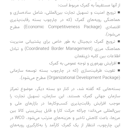
از آنها مستقیماً به گمرک مربوط است:
■ ترویج امنیت و تسهیل تجارت بین‌المللی، شامل ساده‌سازی و
هماهنگی رویه‌های گمرک (که در چارچوب بسته رقابت‌پذیری
اقتصادی (Economic Competitiveness Package) مطرح
می‌شود).
■ ترویج گمرک دیجیتال به طور خاص برای پشتیبانی مدیریت
هماهنگ مرزی (Coordinated Border Management) و تبادل
اطلاعات بین کلیه ذی‌نفعان
■ افزایش بهره‌وری و توجه عمومی به گمرک
■ تقویت ظرفیت‌سازی (که در چارچوب بسته توسعه سازمانی
(Organizational Development Package) مطرح می‌شود).
بسته‌هایی که گفته شد، در کنار دو بسته دیگر، موضوع تمرکز
سازمان جهانی گمرک هستند. این سازمان، تسهیل تجارت را
موجب افزایش رقابت‌پذیری کسب‌وکارها در بازارهای ملی و
بین‌المللی می‌داند؛ چراکه حرکت کارا و قابل پیش‌بینی کالا بین
مرزها، باعث کاهش تاخیر و هزینه‌های مترتب می‌شود. WCO در
این چارچوب، انتظار از یک گمرک کارآمد را به‌کارگیری رویه‌های