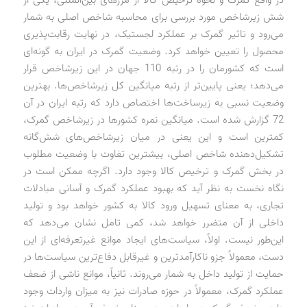
شش زیرشاخص مورد بررسی برای محاسبه شاخص اصلی به شمار
می‌رود و تاثیر گمرک بر عملکرد لجستیک، در نهایت رقابت‌پذیری
محصول را تعیین خواهد کرد. وضعیت گمرک در ایران به گونه‌ای
است که کشورمان را در رتبه 110 جهان در این زیرشاخص قرار
می‌دهد؛ یعنی پایین‌تر از رتبه میانگین کل زیرشاخص‌ها. بهترین
وضعیت نسبی به زیرساخت‌ها اختصاص دارد که رتبه ایران در آن
72 گزارش شده است. میانگین نمره کشورها در زیرشاخص گمرک،
کمترین است و این یعنی در میان زیرشاخص‌های شش‌گانه
تشکیل‌دهنده شاخص اصلی، بیشترین تفاوت با وضعیت مطلوب
در بخش گمرک و ترخیص کالا وجود دارد. اگرچه ممکن است در
نگاه نخست به نظر آید که بهبود عملکرد گمرک و آسانی مبادلات
تجاری، به معنای تسهیل ورود کالا به کشور خواهد بود و تولید
داخلی از آن متضرر خواهد شد، کمی تامل نشان می‌دهد که
این‌طور نیست. اولاً، سیاست‌های ایجاد موانع غیرتعرفه‌ای از این
دست، معمولاً جزو ناکارآمدترین و غیرقابل ‌دفاع‌ترین سیاست‌ها در
حمایت از تولید داخل به شمار می‌روند. ثانیاً، موانع ناشی از ضعف
عملکرد گمرک، معمولاً در حوزه صادرات نیز به میزان واردات وجود