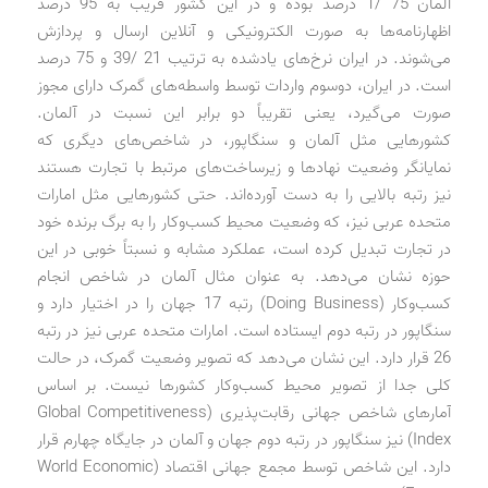
آلمان 75 /1 درصد بوده و در این کشور قریب به 95 درصد
اظهارنامه‌ها به صورت الکترونیکی و آنلاین ارسال و پردازش
می‌شوند. در ایران نرخ‌های یادشده به ترتیب 21 /39 و 75 درصد
است. در ایران، دوسوم واردات توسط واسطه‌های گمرک دارای مجوز
صورت می‌گیرد، یعنی تقریباً دو برابر این نسبت در آلمان.
کشورهایی مثل آلمان و سنگاپور، در شاخص‌های دیگری که
نمایانگر وضعیت نهادها و زیرساخت‌های مرتبط با تجارت هستند
نیز رتبه بالایی را به دست آورده‌اند. حتی کشورهایی مثل امارات
متحده عربی نیز، که وضعیت محیط کسب‌وکار را به برگ برنده خود
در تجارت تبدیل کرده است، عملکرد مشابه و نسبتاً خوبی در این
حوزه نشان می‌دهد. به عنوان مثال آلمان در شاخص انجام
کسب‌وکار (Doing Business) رتبه 17 جهان را در اختیار دارد و
سنگاپور در رتبه دوم ایستاده است. امارات متحده عربی نیز در رتبه
26 قرار دارد. این نشان می‌دهد که تصویر وضعیت گمرک، در حالت
کلی جدا از تصویر محیط کسب‌وکار کشورها نیست. بر اساس
آمارهای شاخص جهانی رقابت‌پذیری (Global Competitiveness
Index) نیز سنگاپور در رتبه دوم جهان و آلمان در جایگاه چهارم قرار
دارد. این شاخص توسط مجمع جهانی اقتصاد (World Economic