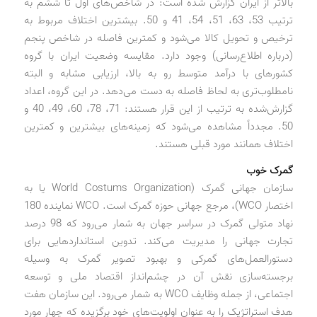
بالاتر از ایران گزارش شده است: در شاخص‌های اول تا ششم به
ترتیب 53، 63، 51، 54، 41 و 50. بیشترین اختلاف مربوط به
ترخیص و تحویل کالا می‌شود و کمترین فاصله در شاخص پنجم
(درباره اطلاع‌رسانی) وجود دارد. مقایسه وضعیت ایران با گروه
کشورهای با درآمد متوسط رو به بالا، ارزیابی مشابه و البته
نامطلوب‌تری به لحاظ فاصله به دست می‌دهد. در این گروه، اعداد
گزارش‌شده به ترتیب از این قرار هستند: 71، 78، 60، 49، 40 و
50. مجدداً مشاهده می‌شود که زمینه‌های بیشترین و کمترین
اختلاف همانند مورد قبلی هستند.
گمرک خوب
سازمان جهانی گمرک (World Costums Organization یا به
اختصار WCO)، مرجع جهانی حوزه گمرک است. WCO نماینده 180
نهاد متولی گمرک در سراسر جهان به شمار می‌رود که 98 درصد
تجارت جهانی را مدیریت می‌کند. تدوین استانداردهایی برای
دستورالعمل‌های گمرکی و بهبود تصویر گمرک به وسیله
برجسته‌سازی نقش آن در چشم‌انداز اقتصاد ملی و توسعه
اجتماعی، از جمله وظایف WCO به شمار می‌رود. این سازمان هفت
هدف استراتژیک را به عنوان اولویت‌های خود برگزیده که چهار مورد