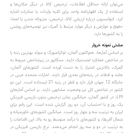
می‌توان ارائه حداقل اطلاعات، ترخیص کالا در دیگر مکان‌ها و
استفاده از یک اظهارنامه واحد برای کلیه واردات یا صادرات اشاره
کرد. کنوانسیون درباره ارزیابی کالا، ترخیص، متروکه شدن یا امحا،
حقوق و عوارض و دیگر موارد مرتبط با گمرک نیز توصیه‌های روشنی
را به کشورها دارد.
مشتی نمونه خروار
بر اساس آمارها، هم‌اکنون آلمان، لوکزامبورگ و سوئد بهترین رتبه را
در شاخص عملکرد لجستیک دارند. سنگاپور در زیرشاخص مربوط به
گمرک، بالاترین امتیاز را به دست آورده است. کشورهای آلمان،
هلند و فنلاند در رتبه‌های بعدی قرار دارند. امارات متحده عربی در
جایگاه 12 جهان قرار دارد و قطر در رتبه 21 ایستاده است. این دو
کشور در شاخص کل نیز وضعیت مشابهی دارند. بر اساس آمارهای
LPI، در کشور آلمان، میانگین زمان ترخیص بدون بازرسی فیزیکی
یک روز و با احتساب آن، دو روز گزارش شده است. این رقم برای
ایران به ترتیب سه و چهار روز است. میانگین کشورهای خاورمیانه و
شمال آفریقا، و کشورهای با درآمد متوسط رو به بالا، این اقدامات را
به ترتیب در دو و سه روز انجام می‌دهند. نرخ بازرسی فیزیکی در