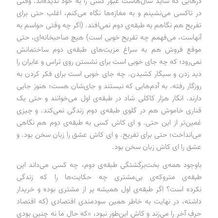
درهایی که شاید سال‌هاست عبور کسی را به خود ندیده‌اند. وقتی
در تاکسی می‌نشینم و به مغازه‌ها نگاه می‌کنم، اغلب حتی برای
تفریح هم نگاهم به طبقه‌ی دوم نمی‌افتد. (اگر چه وقتی حواسم به
آنهاست، می‌فهمم چه تفریح خوبی است) هیچ صاحبخانه‌ای، حتی
موقع فروش هم به سراغ مزیت‌های طبقه‌ی دوم ساختمانش
نمی‌رود؛ که چه جای خوبی است برای نشستن روی تراس و عابران را
دید زدن و سیگار کشیدن. چه جای خوبی است برای فکر کردن به
روزگار رفته. به آدم‌هایی که نیستند و جای‌شان هست؛ هنوز جایی
دارند. انگار هزار کاکلی شاد در طبقه‌ی اول می‌خوانند و حتی یک
قناری خاموش هم در گلوی طبقه‌ی دوم زندگی نمی‌کند. و چیزی
غمین‌تر از این حتی. و ای کاش کسی به طبقه‌ی دوم هم نگاهی
می‌انداخت؛ حتی برای تفریح. و ای کاش عشق را زبان سخن بود. و
عشق را ای کاش زبان سخن بود.
باوجود همه‌ی بخت‌برگشتگی‌ طبقه‌ی دوم، چه کسی می‌داند این
طبقه‌ی متروکه‌ی بی‌مشتری چه حکایت‌ها را که زندگی
نکرده است؟ اگر طبقه‌ی اول همیشه پر از مشتری بوده و خریدار
داشته، در نهایت به خاطر همین سودمندی اقتصادی (که اقتصاد
حرفِ آخر را می‌زند و کاش این‌طور نبود، «که حال ما نه چنین بودی