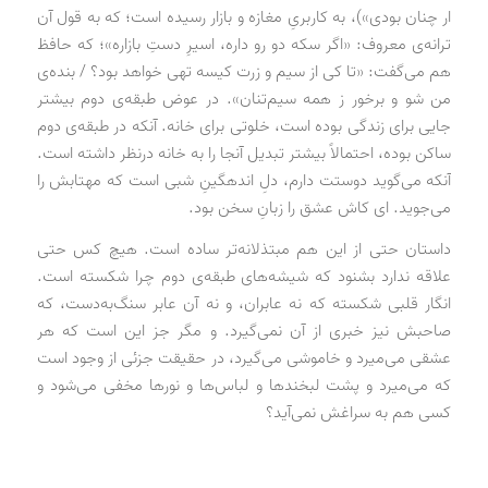
ار چنان بودی»)، به کاربریِ مغازه و بازار رسیده است؛ که به قول آن
ترانه‌ی معروف: «اگر سکه دو رو داره، اسیرِ دستِ بازاره»؛ که حافظ
هم می‌گفت: «تا کی از سیم و زرت کیسه تهی خواهد بود؟ / بنده‌ی
من شو و برخور ز همه سیم‌تنان». در عوض طبقه‌ی دوم بیشتر
جایی برای زندگی بوده است، خلوتی برای خانه. آنکه در طبقه‌ی دوم
ساکن بوده، احتمالاً بیشتر تبدیل آنجا را به خانه درنظر داشته است.
آنکه می‌گوید دوستت دارم، دلِ اندهگینِ شبی است که مهتابش را
می‌جوید. ای کاش عشق را زبانِ سخن بود.
داستان حتی از این هم مبتذلانه‌تر ساده است. هیچ کس حتی
علاقه ندارد بشنود که شیشه‌های طبقه‌ی دوم چرا شکسته است.
انگار قلبی شکسته که نه عابران، و نه آن عابر سنگ‌به‌دست، که
صاحبش نیز خبری از آن نمی‌گیرد. و مگر جز این است که هر
عشقی می‌میرد و خاموشی می‌گیرد، در حقیقت جزئی از وجود است
که می‌میرد و پشت لبخندها و لباس‌ها و نورها مخفی می‌شود و
کسی هم به سراغش نمی‌آید؟