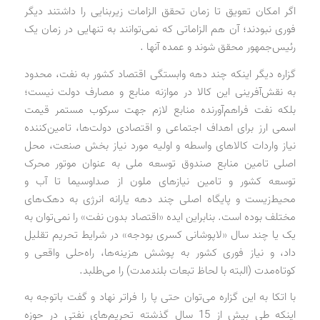
اگر امکان تعویق تا زمان تحقق الزامات زیربنایی را داشتند دیگر
فوری نبودند؛ آن هم الزاماتی که نمی‌توانند به تنهایی در زمان یک
رئیس‌جمهور محقق شوند و عمده آنها .
گزاره دیگر اینکه چند دهه وابستگی اقتصاد کشور به نفت، محدود
به نقش‌آفرینی این کالا در موازنه منابع و مصارف دولت نیست؛
بلکه نفت فراهم‌آورنده منابع لازم جهت سرکوب مستمر قیمت
اسمی ارز برای اهداف اجتماعی و اقتصادی دولت‌ها، تامین‌کننده
نیاز واردات کالاهای واسطه و اولیه مورد نیاز بخش صنعت، محل
اصلی تامین منابع صندوق توسعه ملی به عنوان موتور محرک
توسعه کشور و تامین نیازهای ملون از صداوسیما تا آب و
محیط‌زیست و پایگاه اصلی چند دهه یارانه انرژی به دهک‌های
مختلف بوده است. بنابراین ایده «اقتصاد بدون نفت» را نمی‌توان به
یک یا چند سال «لاپوشانی کسری بودجه»‌ در شرایط تحریم تقلیل
داد، و نیاز فوری کشور به پوشش هزینه‌ها، راه‌حلی واقعی و
کوتاه‌مدت (البته با لحاظ تبعات بلندمدت) را می‌طلبد.
با اتکا به این گزاره می‌توان حتی پا را فراتر نهاد و گفت باتوجه به
اینکه طی بیش از 15 سال گذشته تحریم‌های نفتی در حوزه