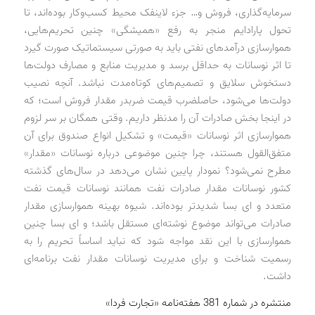
سرمایه‌گذاری، فروش و‌… جزء لاینفک محیط کسب‌وکار بوده‌اند، تا
تحول پارادایم منجر به رفع «همیشگی» چنین تحریم‌هایی،
هموارسازی درآمدهای نفتی باید به صورتی سیستماتیک صورت گیرد
تا اثر نوسانات به حداقل برسد و مدیریت منابع و مصارف دولت‌ها
دستخوش سلایق و تصمیم‌های کوتاه‌مدت نباشد. آنچه نصیب
دولت‌ها می‌شود، حاصلضرب قیمت ضربدر مقدار فروش است؛ که
در اینجا بخش صادرات آن را مدنظر داریم. وقتی همگان بر سر لزوم
هموارسازی اثر نوسانات «قیمت» و تشکیل انواع صندوق برای آن
متفق‌القول هستند، چرا چنین موضوعی درباره نوسانات «مقدار»
مطرح نمی‌شود؟ نمودار پایین نشان می‌دهد در سال‌های گذشته
کشور نوسانات مقدار صادرات نفت همانند نوسانات قیمت نفت
متعدد و ای بسا شدیدتر بوده‌اند. شیوه بهینه هموارسازی مقدار
صادرات می‌تواند موضوع نوشته‌ای مستقل باشد؛ و ای بسا چنین
هموارسازی با این نقد مواجه شود که نباید اساساً تحریم را به
رسمیت شناخت و برای مدیریت نوسانات مقدار نفت برنامه‌ای
داشت.
منتشره در شماره 381 هفته‌نامه «تجارت فردا»