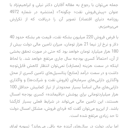
جمله می‌توان با رجوع به مقاله آقایان دکتر نیلی و ابراهیم‌نژاد با
عنوان «پیش‌فروش نفت؛ چگونه؟» (منتشره در شماره 4972
روزنامه دنیای اقتصاد) تصویر آن را دریافت که از تکرارش
می‌پرهیزیم.
با فرض فروش 220 میلیون بشکه نفت، قیمت هر بشکه حدود 40
دلار و نرخ ارز نیما 21 هزار تومان، میزان تامین مالی دولت بیش از
180 هزار میلیارد تومان خواهد بود که حتی در صورت تحقق بخشی
از آن، احتمالاً کسری بودجه سال جاری مرتفع خواهد شد. با لحاظ
اینکه در سمت هزینه (مصارف) نمی‌توان انتظار کاهش قابل‌توجه
داشت و در سمت درآمد (منابع) پتانسیل‌های تامین کسری از محل
واگذاری دارایی‌های سرمایه‌ای (فروش نفت و شرکت‌ها) و واگذاری
دارایی‌های مالی اساساً بسیار محدودتر از نیاز کمابیش حداقل 100
هزار میلیارد‌تومانی برای پوشش «باقیمانده» کسری بودجه امسال
هستند، این تامین مالی می‌تواند در شرایط فعلی بسیار کارگشا
باشد. از این‌رو می‌توان گفت که فردای فروش، مشکل امسال دولت
تا حد زیادی مرتفع شده است.
اما برای دولت در سال‌های آینده چه باقی می‌ماند؟ تسویه اوراق