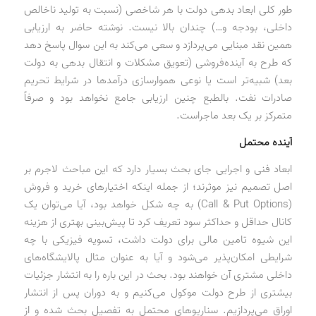
طور کلی ابعاد بدهی دولت با هر شاخصی (نسبت به تولید ناخالص
داخلی، بودجه و‌…) چندان بالا نیست. نوشته حاضر به ارزیابی
همین نقد مبنایی می‌پردازد و سعی می‌کند به این سوال پاسخ دهد
که طرح به آینده‌فروشی (تعویق مشکلات و انتقال بدهی به دولت
بعد) شبیه‌تر است یا نوعی هموارسازی درآمدها در شرایط تحریم
صادرات نفت. بالطبع چنین ارزیابی جامع نخواهد بود و صرفاً
متمرکز بر یک بعد ماجراست.
آینده محتمل
ابعاد فنی و اجرایی جای بحث بسیار دارد که این مباحث لاجرم بر
اصل تصمیم نیز موثرند؛ از جمله اینکه اختیارهای خرید و فروش
(Call & Put Options) به چه شکل خواهد بود، آیا می‌توان یک
کانال حداقل و حداکثر سود تعریف کرد تا پیش‌بینی بهتری از هزینه
این شیوه تامین مالی برای دولت داشت، تسویه فیزیکی با چه
شرایطی امکان‌پذیر می‌شود و آیا به عنوان مثال پالایشگاه‌های
داخلی مشتری آن خواهند بود. بحث در این باره را به انتشار جزئیات
بیشتری از طرح دولت موکول می‌کنیم و به دوران پس از انتشار
اوراق می‌پردازیم. سناریوهای محتمل به تفصیل بحث شده و از