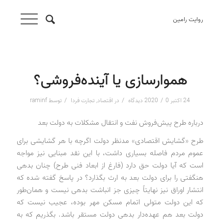
روایت رامین
هموارسازی یا آینده‌فروشی؟
/
/
/
24 اکتبر 2020
0 دیدگاه
در
اقتصاد
,
تجارت فردا
توسط
raminf
درباره طرح پیش‌فروش نفت و انتقال مشکلات به دولت بعد
طرح «گشایش اقتصادی» مدنظر دولت اگرچه با هر گشایشی برای
عموم مردم فاصله بسیاری داشت، با این نقد مبنایی نیز مواجه
است که آیا دولت حق دارد (فارغ از ابعاد فنی طرح) چنان بدهی
هنگفتی را برای دولت بعد به ارث بگذارد؟ در پاسخ گفته شده که
انتشار اوراق نیز نهایتاً چیزی جز انباشت بدهی نیست و همان‌طور
که این دولت متولی اتمام مسکن مهر بوده، عجیب نیست که
دولت بعد هم عهده‌دار بدهی دولت مستقر باشد. بگذریم که به