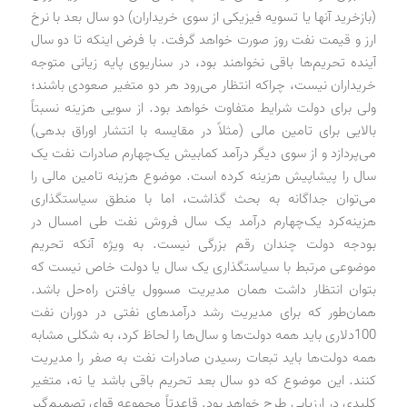
(بازخرید آنها یا تسویه فیزیکی از سوی خریداران) دو سال بعد با نرخ
ارز و قیمت نفت روز صورت خواهد گرفت. با فرض اینکه تا دو سال
آینده تحریم‌ها باقی نخواهند بود، در سناریوی پایه زیانی متوجه
خریداران نیست، چراکه انتظار می‌رود هر دو متغیر صعودی باشند؛
ولی برای دولت شرایط متفاوت خواهد بود. از سویی هزینه نسبتاً
بالایی برای تامین مالی (مثلاً در مقایسه با انتشار اوراق بدهی)
می‌پردازد و از سوی دیگر درآمد کمابیش یک‌چهارم صادرات نفت یک
سال را پیشاپیش هزینه کرده است. موضوع هزینه تامین مالی را
می‌توان جداگانه به بحث گذاشت، اما با منطق سیاستگذاری
هزینه‌کرد یک‌چهارم درآمد یک سال فروش نفت طی امسال در
بودجه دولت چندان رقم بزرگی نیست. به ویژه آنکه تحریم
موضوعی مرتبط با سیاستگذاری یک سال یا دولت خاص نیست که
بتوان انتظار داشت همان مدیریت مسوول یافتن راه‌حل باشد.
همان‌طور که برای مدیریت رشد درآمدهای نفتی در دوران نفت
100‌دلاری باید همه دولت‌ها و سال‌ها را لحاظ کرد، به شکلی مشابه
همه دولت‌ها باید تبعات رسیدن صادرات نفت به صفر را مدیریت
کنند. این موضوع که دو سال بعد تحریم باقی باشد یا نه، متغیر
کلیدی در ارزیابی طرح خواهد بود. قاعدتاً مجموعه قوای تصمیم‌گیر