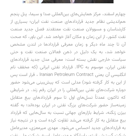
چهارم اسفند، مرکز همایش‌های بین‌المللی صدا و سیما، پنل پنجم
هم‌اندیشی نظام جدید قراردادهای صنعت نفت ایران؛ بسیاری از
کارشناسان و مسوولان صنعت نفت معتقدند فصل جدید صنعت
نفت کشور، از این زمان و مکان آغاز خواهد شد. این باور، که صحت
آن تا چند ماه دیگر و زمان معرفی قراردادها در لندن مشخص
خواهد شد، به یک دلیل در ذهن فعالان صنعت نفت و حتی
سیاست خارجی نقش بسته است: معرفی مدل جدید قراردادهای
نفتی ایران، موسوم به IPC. قرارداد نفتی ایرانی (که مخفف نام
انگلیسی آن یعنی Iranian Petroleum Contract ، قرار است پس
از این به کار گرفته شود) مدلی است که پیش‌بینی می‌شود حضور
دوباره شرکت‌های نفتی بین‌المللی را در ایران رقم زند. در شرایطی
که تاکنون عمدتاً نسل‌های اول تا سوم قراردادهای بیع متقابل
زمینه‌ساز حضور شرکت‌های بزرگ نفتی در ایران بوده‌اند؛ به گفته
بیژن زنگنه، شرایط بازارهای جهانی نسبت به سال‌هایی که قرارداد
بیع متقابل به کار گرفته می‌شد تفاوت کرده است و در نتیجه نیاز
به قراردادهای جدید احساس می‌شود. مهدی میرمعزی، مدیرعامل
شرکت گسترش انرژی پاسارگاد و مدیرعامل اسبق شرکت ملی نفت