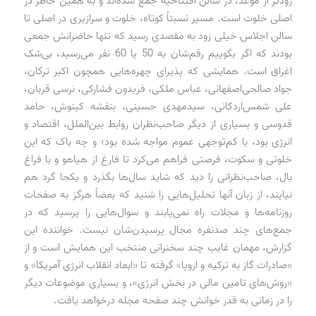
زودتر از موعد، در سالن افتتاحیه جمع شده‌اند و به همین خاطر در
اصلی خلوت است. مسیر نسبتاً کوتاه، خلوت و سرازیری در اصلی تا
سالن اجلاس خیلی زود به مقصدی رسید که تنها حاضرانش جمعی
بودند که اگر بگوییم رقم‌شان به 50 یا 60 نفر می‌رسید، بی‌شک
اغراق است. همایشی که پذیرای چهره‌هایی همچون اکبر ترکان،
جواد صالحی‌اصفهانی، عباس ملکی، فریدون فشارکی، نرسی قربان،
علی شمس‌اردکانی، سید‌مهدی حسینی، بنفشه کینوش، حامد
قدوسی و بسیاری از دیگر صاحب‌نظران روابط بین‌الملل، اقتصاد و
انرژی بود، با کم‌توجهی عموم مواجه شده بود؛ و چه باک که این
خلوتی و سکوت، فرصتی فراهم می‌کرد تا فارغ از هیاهو و با فراغ
بال، صاحب‌نظرانی را دید که شاید سال‌ها بگذرد و یکجا گرد هم
نیایند، از زبان آنها تحلیل‌هایی را شنید که بعضاً هرگز به صفحات
روزنامه‌ها و مجلات راه نمی‌یابند و سوال‌هایی را پرسید که در
جمع‌های چند صدنفره مجال پرسیدن‌شان نیست. خواننده این
گزارش، مهمان غایب چند سخنرانی منتخب این همایش است و از
«صادرات گاز به ترکیه و اروپا» گرفته تا «ابعاد انقلاب انرژی آمریکا» و
«روش‌های تامین مالی در بخش انرژی»، و بسیاری موضوعات دیگر
را در زمانی به قدر خوانش چند صفحه مجله درخواهد یافت.