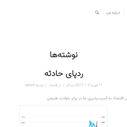
درباره من
نوشته‌ها
ردپای حادثه
/
/
/
11 فوریه 2017
0 دیدگاه
در
اقتصاد
توسط
raminf
 اقتصاد به آسیب‌پذیری ما در برابر حوادث طبیعی