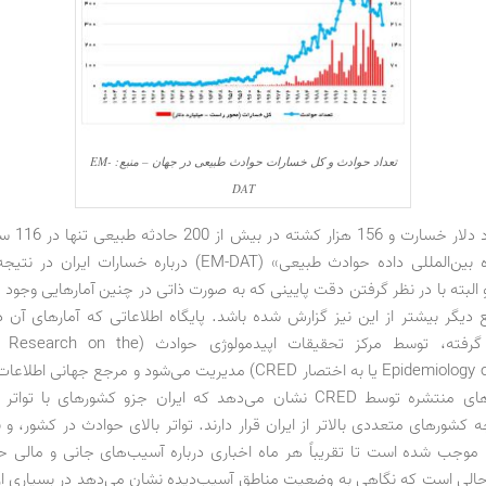
تعداد حوادث و کل خسارات حوادث طبیعی در جهان – منبع: EM-
DAT
5 /23 میلیارد د
آمار را «پایگاه بین‌المللی داده حوادث طبیعی» (EM-DAT) درباره خسارا
البته با در نظر گرفتن دقت پایینی که به صورت ذاتی در چنین آمارهایی وجود دا
ع دیگر بیشتر از این نیز گزارش شده باشد. پایگاه اطلاعاتی که آمارهای آن د
مستند قرار گرفته، توسط مرکز تحقیقات اپیدمولوژی حواد
Epidemiology of Disasters یا به اختصار CRED) مدیریت می‌شود و مرجع جهان
است. نقشه‌های منتشره توسط CRED نشان می‌دهد که ایران جزو کشورهای با
 کشورهای متعددی بالاتر از ایران قرار دارند. تواتر بالای حوادث در کشور، 
 موجب شده است تا تقریباً هر ماه اخباری درباره آسیب‌های جانی و مالی 
حالی است که نگاهی به وضعیت مناطق آسیب‌دیده نشان می‌دهد در بسیاری از 