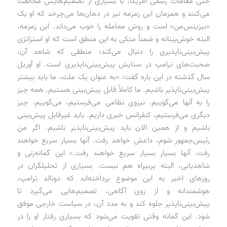
حتی مقامات رسمی آمریکا، با بسیاری از تصمیم‌هایش مخالفت
می‌کنند و همزمان این زمزمه نیز در دهان‌ها می‌چرخد که او یک
«بیزینس‌من» است و روش معامله را خوب می‌داند. این زمزمه،
البته خوش‌بینانه و ضمناً متکی به این منطق است که او استراتژی
پیش‌بینی‌ناپذیری را دنبال می‌کند؛ منطقی که شاهد آن،
صحبت‌های ترامپ در ستایش پیش‌بینی‌ناپذیری است. او آوریل
سال گذشته در این باره گفت: «به عنوان یک ملت، ما باید بیشتر
پیش‌بینی‌ناپذیر باشیم. ما کاملاً قابل پیش‌بینی هستیم. همه چیز
را به آنها می‌گوییم. نیروی نظامی می‌فرستیم، می‌گوییم. چیز
دیگری می‌فرستیم، کنفرانس خبری داریم. باید غیرقابل ‌پیش‌بینی
باشیم و از همین الان باید پیش‌بینی‌ناپذیر باشیم. اگر من
رئیس‌جمهور شوم، داعش خواهد رفت. آنها بسیار سریع خواهند
رفت. آنها بسیار بسیار سریع خواهند رفت.» این گمانه‌زنی و
شاهدیابی، البته پربیراه هم نیست. بسیاری از تحلیلگران در
روزهای اخیر به این موضوع پرداخته‌اند که دونالد ترامپ،
هوشمندانه و از روی آگاهی، تصمیم‌هایی می‌گیرد تا
پیش‌بینی‌ناپذیر جلوه کند و به مدد آن، در سیاست خارجی موفق
شود. این گمانه وقتی تقویت می‌شود که بسیاری رفتار او را در