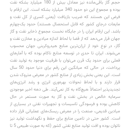
حجم گاز باقی‌مانده نیز معادل بیش از 180 میلیارد بشکه نفت
بوده و مجموع این دو حدود 340 میلیارد بشکه است. این ارقام با
فرض این هستند که ضریب بازیافت (یعنی کسری از کل نفت و
مایعات درجای کشور که قابل استحصال هستند) حدود یک‌چهارم
باشد. این ارقام ایران را در جایگاه نخست مجموع ذخایر نفت و گاز
جهان قرار می‌دهد که از قضا با لحاظ اندازه میادین و مخازن نفت و
گاز، در نوع خود از ارزان‌ترین منابع هیدروکربنی جهان محسوب
می‌شوند. ایران تا حدی در توسعه منابع ناکام بوده که با آمارهای
فعلی برای حدود یک قرن می‌توان با ظرفیت موجود به تولید نفت
پرداخت، در حالی که میانگین این رقم برای دنیا حدود 50 سال
است. این یعنی بخش زیادی از منابع کشور در معرض متروک شدن
قرار دارند و با لحاظ تحولات بهره‌وری انرژی و رشد انرژی‌های
تجدیدپذیر احتمالاً هیچ‌گاه به کار نمی‌آیند. طی دهه اخیر موجودی
سرمایه خالص در بخش نفت و گاز به صورت مستمر در حال
کاهش بوده و فرسودگی تاسیسات و تجهیزات نفتی در بسیاری از
میادین قدیمی، صنعت را در معرض ریسک‌های عملیاتی قرار داده
است. کشور حتی در تامین منابع برای حفظ و نگهداشت تولید نیز
ناتوان بوده و افت تولید منابع نفتی کشور (که به صورت طبیعی 5 تا