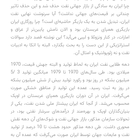
چرا ایران به سادگی از بازار جهانی نفت حذف شد و این حذف تاثیر
چندانی بر قیمت‌های جهانی نداشت؟ آیا سرنوشت نهایی نفت
ایران، تبدیل شدن به یک بازیگر حاشیه‌ای است؟ چرا روزگاری ایران
بازیگری همپای عربستان بود و الان نامش پایین‌تر از عراق و
امارات، در کنار ونزوئلا و لیبی می‌آید؟ این نوشته قصد دارد سوالات
استراتژیکی از این دست را به بحث بگذارد، البته با اتکا به ادبیات
نفت و نه ژئوپولتیک و امثال آن.
دهه طلایی نفت ایران به لحاظ تولید و البته جهش قیمت، 1970
میلادی بود. طی سال‌های 1970 تا 1979 میانگین تولید 3 /5
میلیون بشکه در روز بود و رکورد تولید بیش از شش میلیون بشکه
در روز به ثبت رسید. عمده این تولید از مناطق خشکی صورت
می‌گرفت. ایران در آن دوران بازیگری همپای عربستان در اوپک
محسوب می‌شد. از آنجا که ایران پیشتاز ملی شدن نفت، یکی از
بنیان‌گذاران اوپک و بهره‌مند از درآمدهای سرشار نفتی بود، در
تحولات سازمان مذکور، بازار جهانی نفت و شوک‌های آن دهه نقش
محوری داشت. طی دهه مذکور حدود هشت تا 10 درصد از تولید
نفت و مایعات جهان توسط ایران صورت می‌گرفت که عمده آن به