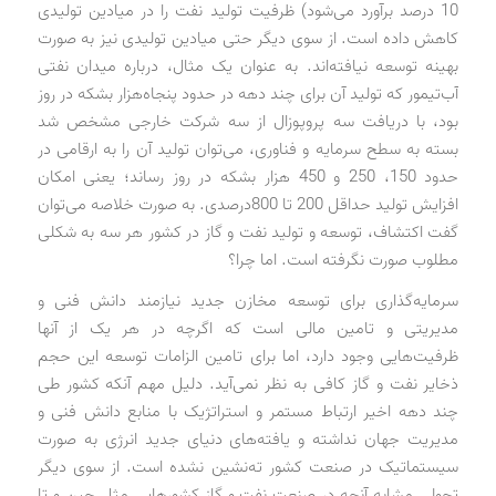
10 درصد برآورد می‌شود) ظرفیت تولید نفت را در میادین تولیدی
کاهش داده است. از سوی دیگر حتی میادین تولیدی نیز به صورت
بهینه توسعه نیافته‌اند. به عنوان یک مثال، درباره میدان نفتی
آب‌تیمور که تولید آن برای چند دهه در حدود پنجاه‌هزار بشکه در روز
بود، با دریافت سه پروپوزال از سه شرکت خارجی مشخص شد
بسته به سطح سرمایه و فناوری، می‌توان تولید آن را به ارقامی در
حدود 150، 250 و 450 هزار بشکه در روز رساند؛ یعنی امکان
افزایش تولید حداقل 200 تا 800درصدی. به صورت خلاصه می‌توان
گفت اکتشاف، توسعه و تولید نفت و گاز در کشور هر سه به شکلی
مطلوب صورت نگرفته است. اما چرا؟
سرمایه‌گذاری برای توسعه مخازن جدید نیازمند دانش فنی و
مدیریتی و تامین مالی است که اگرچه در هر یک از آنها
ظرفیت‌هایی وجود دارد، اما برای تامین الزامات توسعه این حجم
ذخایر نفت و گاز کافی به نظر نمی‌آید. دلیل مهم آنکه کشور طی
چند دهه اخیر ارتباط مستمر و استراتژیک با منابع دانش فنی و
مدیریت جهان نداشته و یافته‌های دنیای جدید انرژی به صورت
سیستماتیک در صنعت کشور ته‌نشین نشده است. از سوی دیگر
تحولی مشابه آنچه در صنعت نفت و گاز کشورهایی مثل چین و تا