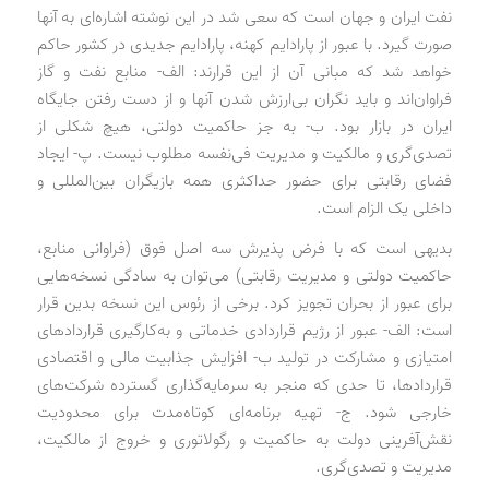
نفت ایران و جهان است که سعی شد در این نوشته اشاره‌ای به آنها
صورت گیرد. با عبور از پارادایم کهنه، پارادایم جدیدی در کشور حاکم
خواهد شد که مبانی آن از این قرارند: الف- منابع نفت و گاز
فراوان‌اند و باید نگران بی‌ارزش شدن آنها و از دست رفتن جایگاه
ایران در بازار بود. ب- به جز حاکمیت دولتی، هیچ شکلی از
تصدی‌گری و مالکیت و مدیریت فی‌نفسه مطلوب نیست. پ- ایجاد
فضای رقابتی برای حضور حداکثری همه بازیگران بین‌المللی و
داخلی یک الزام است.
بدیهی است که با فرض پذیرش سه اصل فوق (فراوانی منابع،
حاکمیت دولتی و مدیریت رقابتی) می‌توان به سادگی نسخه‌هایی
برای عبور از بحران تجویز کرد. برخی از رئوس این نسخه بدین قرار
است: الف- عبور از رژیم قراردادی خدماتی و به‌کارگیری قراردادهای
امتیازی و مشارکت در تولید ب- افزایش جذابیت مالی و اقتصادی
قراردادها، تا حدی که منجر به سرمایه‌گذاری گسترده شرکت‌های
خارجی شود. ج- تهیه برنامه‌ای کوتاه‌مدت برای محدودیت
نقش‌آفرینی دولت به حاکمیت و رگولاتوری و خروج از مالکیت،
مدیریت و تصدی‌گری.