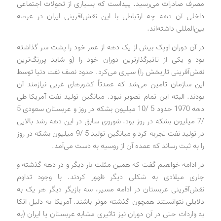
مصرف صادرات می‌رسید. پیداست که بسیاری از تحولات اجتماعی
داخلی آن دهه چه ارتباطی با این نقش‌آفرینی ایران در عرصه
بین‌المللی داشته‌اند.
در آن دوران اوپک بیش از یک دهه از عمر خود را پشت سر گذاشته
بود و یکی از تاثیرگذارترین دوران خود را (و شاید پررنگ‌ترین
نقش‌آفرینی تاریخش را) سپری می‌کرد. حدود نصف نفت دنیا توسط
این سازمان تامین می‌شد که عمدتاً کشورهای غربی نیازمند آن
بودند. البته این تمام تصویر نبود. میانگین تولید نفت آمریکا طی
دهه 1970 حدود 5 /10 میلیون بشکه در روز و عربستان سعودی 5
/7 میلیون بشکه در روز بود. شوروی سابق در این دهه رشد بالایی
در تولید نفت تجربه کرد و میانگین تولید 5 /9 میلیون بشکه در روز
را به ثبت رساند که عمده آن از روسیه به دست می‌آمد.
در ادامه خواهیم گفت که همین مثلث بار دیگر و در دهه گذشته و
جاری میلادی به شکلی دیگر ظهور کردند. با وجود تداوم
نقش‌آفرینی عربستان در ادامه مسیر، سه بازیگر دیگر هر یک به
دلایلی نتوانستند همچون گذشته موثر باشند. آمریکا به دلیل اتکا
به واردات حتی در آن دوران نیز تاثیری مشابه عربستان یا ایران (به