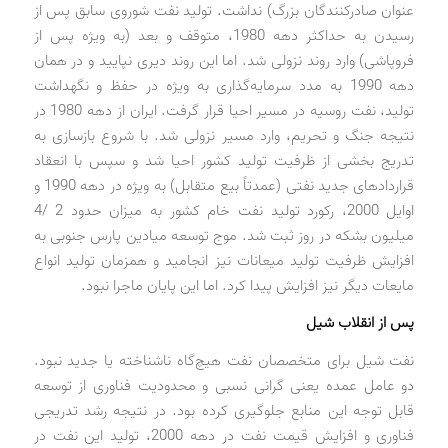
عنوان صادرکنندگان بزرگ) نداشت. تولید نفت شوروی سابق پس از
رسیدن به حداکثر دهه 1980، متوقف و بعد (به ویژه پس از
فروپاشی) وارد روند نزولی شد. اما این روند دیری نپایید و در همان
دهه 1990 به مدد سرمایه‌گذاری به ویژه در حفظ و نگهداشت
تولید، نفت روسیه در مسیر احیا قرار گرفت. ایران از دهه 1980 در
نتیجه جنگ و تحریم، وارد مسیر نزولی شد. با شروع بازسازی به
تدریج بخشی از ظرفیت تولید کشور احیا شد و سپس با انعقاد
قراردادهای جدید نفتی (عمدتاً بیع متقابل) به ویژه در دهه 1990 و
اوایل 2000، رکورد تولید نفت خام کشور به میزان حدود 2 /4
میلیون بشکه در روز ثبت شد. موج توسعه میادین پارس جنوبی به
افزایش ظرفیت تولید میعانات نیز انجامید و همزمان تولید انواع
مایعات دیگر نیز افزایش پیدا کرد. اما این پایان ماجرا نبود.
پس از انقلاب شیل
نفت شیل برای متخصصان نفت هیچ‌گاه ناشناخته یا جدید نبود.
دو عامل عمده یعنی گرانی نسبی و محدودیت فناوری از توسعه
قابل ‌توجه این منابع جلوگیری کرده بود. در نتیجه رشد تدریجی
فناوری و افزایش قیمت نفت در دهه 2000، تولید این نفت در