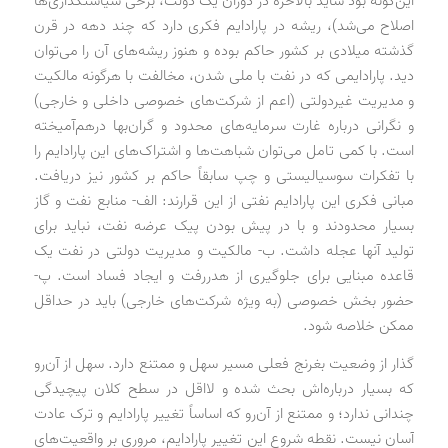
این‌گونه بود شاید بالاخره در دوران یک دولت، برخی سیاستگذاری‌ها
اصلاح می‌شد)، ریشه در پارادایم فکری دارد که چند دهه در قرن
گذشته میلادی بر کشور حاکم بوده و هنوز ریشه‌های آن را می‌توان
دید. پارادایمی که در نفت با ملی شدن، مخالفت با هرگونه مالکیت
و مدیریت غیردولتی (اعم از شرکت‌های خصوصی داخلی و خارجی)
و نگرانی درباره غارت سرمایه‌های محدود و گران‌بها درهم‌آمیخته
است. با کمی تامل می‌توان شباهت‌ها و اشتراک‌های این پارادایم را
با تفکرات سوسیالیستی و چپ سابقاً حاکم بر کشور نیز دریافت.
مبانی فکری این پارادایم نفتی از این قرارند: الف- منابع نفت و گاز
بسیار محدودند و با در پیش بودن پیک عرضه نفت، نباید برای
تولید آنها عجله داشت. ب- مالکیت و مدیریت دولتی در نفت یک
قاعده مبنایی برای جلوگیری از هدررفت و ایجاد فساد است. پ-
حضور بخش خصوصی (به ویژه شرکت‌های خارجی) باید در حداقل
ممکن خلاصه شود.
گذار از وضعیت بغرنج فعلی مسیر سهل و ممتنع دارد. سهل از آن‌رو
که بسیار درباره‌اش بحث شده و لااقل در سطح کلان پیچیدگی
چندانی ندارد؛ و ممتنع از آن‌رو که اساساً تغییر پارادایم و ترک عادت
آسان نیست. نقطه شروع این تغییر پارادایم، مروری بر واقعیت‌های