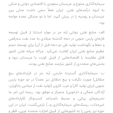
سرمایه‌گذاری متنوع و عربستان سعودی با اقتصادی دولتی و متکی
به انبوه درآمدهای نفتی. ایران عملاً سعی داشت مدلی بین
عربستان و روسیه را در پیش گیرد، اما با دو مشکل عمده مواجه
بود:
الف- منابع نفتی دولتی (به جز در موارد استثنا از قبیل توسعه
فازهای پارس جنوبی در دهه گذشته میلادی به مدد نفت سه‌رقمی
و حفظ و نگهداشت تولید طی دو دهه قبل از آن) برای توسعه حجم
عظیم منابع نفتی ایران کفایت نمی‌کرد. چراکه سرانه نفتی کشور
قابل مقایسه با اقتصادهایی از قبیل کویت یا عربستان نبود و
بخش‌های متعددی از کشور نیازمند منابع نفتی بودند.
ب- سرمایه‌گذاری گسترده خارجی (به جز در قراردادهای بیع
متقابل) صورت نگرفت و بیع متقابل نیز عمدتاً در دو حوزه پارس
جنوبی (برای تولید گاز) و غرب کارون (تولید نفت از میادین یادآوران،
آزادگان شمالی و دارخوین) متمرکز و موفق بود. ریشه این امر به
تحریم‌های پیاپی و محیط نامساعد کسب‌وکار (قراردادهای
غیرجذاب، ریسک‌های سرمایه‌گذاری و…) بازمی‌گشت. ایران در این
حوزه نیز زمین را به کشورهایی از قبیل امارات متحده عربی، قطر و