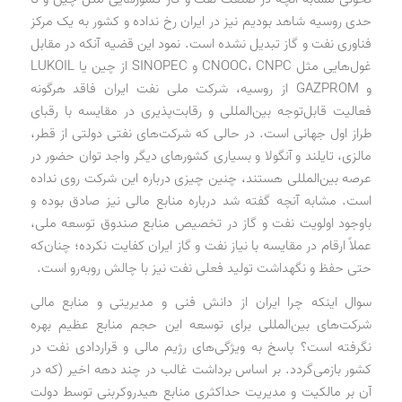
حدی روسیه شاهد بودیم نیز در ایران رخ نداده و کشور به یک مرکز
فناوری نفت و گاز تبدیل نشده است. نمود این قضیه آنکه در مقابل
غول‌هایی مثل CNOOC، CNPC و SINOPEC از چین یا LUKOIL
و GAZPROM از روسیه، شرکت ملی نفت ایران فاقد هرگونه
فعالیت قابل‌توجه بین‌المللی و رقابت‌پذیری در مقایسه با رقبای
طراز اول جهانی است. در حالی که شرکت‌های نفتی دولتی از قطر،
مالزی، تایلند و آنگولا و بسیاری کشورهای دیگر واجد توان حضور در
عرصه بین‌المللی هستند، چنین چیزی درباره این شرکت روی نداده
است. مشابه آنچه گفته شد درباره منابع مالی نیز صادق بوده و
باوجود اولویت نفت و گاز در تخصیص منابع صندوق توسعه ملی،
عملاً ارقام در مقایسه با نیاز نفت و گاز ایران کفایت نکرده؛ چنان‌که
حتی حفظ و نگهداشت تولید فعلی نفت نیز با چالش روبه‌رو است.
سوال اینکه چرا ایران از دانش فنی و مدیریتی و منابع مالی
شرکت‌های بین‌المللی برای توسعه این حجم منابع عظیم بهره
نگرفته است؟ پاسخ به ویژگی‌های رژیم مالی و قراردادی نفت در
کشور بازمی‌گردد. بر اساس برداشت غالب در چند دهه اخیر (که در
آن بر مالکیت و مدیریت حداکثری منابع هیدروکربنی توسط دولت