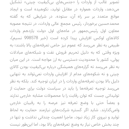
تصویر غالب از واردات را «جنس‌های بی‌کیفیت چینی» تشکیل
می‌دهد، واردات همواره در مقابل تولید، نکوهیده است و ایجاد
موانع متعدد بر سر راه آن، ستوده. در شرایطی که به گفته
محمدحسین برخوردار، رئیس مجمع عالی واردات، در نتیجه مصوبه
معاون اول رئیس‌جمهور در ماه‌های اول دولت یازدهم واردات
کالاهای لوکس افزایش پیدا کرده است (خبر 998578 نسیم)،
طبیعی به نظر می‌رسد که عموم نیز حامی تعرفه‌های بالا باشند؛ به
ویژه وقتی که به دلیل تحریم فروش نفت و شبکه‌های مبادلات
پولی، کشور با محدودیت دسترسی به ارز مواجه است. در این میان
به نظر می‌رسد نه گزاره‌های همیشگی درباره بی‌کیفیت بودن کالای
چینی و نه شکوه‌های مدام از افزایش واردات نمی‌تواند به تنهایی
دلیل بالا بودن تعرفه‌های واردات را در ایران توجیه کند. بلکه به نظر
می‌رسد توجیه تعرفه‌ها را باید در سیاست دولت برای حمایت از
تولیداتی جست که توان رقابت را با محصولات مشابه خارجی ندارند
و بعضاً حتی با وضع تعرفه نیز عرصه را به رقیبان خارجی
وامی‌گذارند. شاید اگر گستره شرکت‌های نیازمند حمایت به لحاظ
تولید و نیروی کار زیاد نبود، ماجرا اهمیت چندانی نداشت و تنها در
چند بخش خاص نیاز به وضع تعرفه‌های بالا بود، اما این‌طور نیست