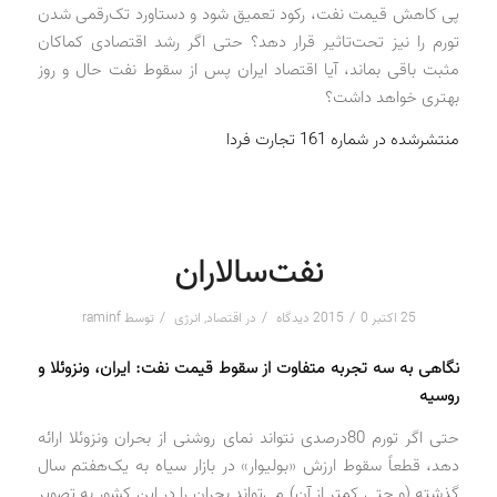
پی کاهش قیمت نفت، رکود تعمیق شود و دستاورد تک‌رقمی شدن
تورم را نیز تحت‌تاثیر قرار دهد؟ حتی اگر رشد اقتصادی کماکان
مثبت باقی بماند، آیا اقتصاد ایران پس از سقوط نفت حال ‌و روز
بهتری خواهد داشت؟
منتشرشده در شماره 161 تجارت فردا
نفت‌سالاران
/
/
/
25 اکتبر 2015
0 دیدگاه
در
اقتصاد
,
انرژی
توسط
raminf
نگاهی به سه تجربه متفاوت از سقوط قیمت نفت: ایران، ونزوئلا و
روسیه
حتی اگر تورم 80‌‌درصدی نتواند نمای روشنی از بحران ونزوئلا ارائه
دهد، قطعاً سقوط ارزش «بولیوار» در بازار سیاه به یک‌هفتم سال
گذشته (و حتی کمتر از آن) می‌تواند بحران را در این کشور به تصویر