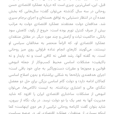
قبل. این، اصلی‌ترین چیزی است که درباره عملکرد اقتصادی حسن
روحانی در سه سال گذشته می‌توان گفت؛ سال‌هایی که بخش
عمده آن در انتظار دستیابی به توافق هسته‌ای و اجرای برجام سپری
شد. مدافعان دولت معتقدند عملکرد اقتصادی دولت به مراتب
بیش از صرف کنترل تورم بوده است: خروج از رکود، کاهش سود
بانکی، حاکمیت ثبات و آرامش و چند مورد دیگر. در مقابل منتقدان
عملکرد اقتصادی او، که الزاماً‌ منحصر به مخالفان سیاسی او
نیستند، می‌گویند کارهای انجام نداده فراوانی روی میز روحانی
است. به گفته آنها، رشد فعلی نه کافی است و نه پایدار و نه
باکیفیت؛ مشکلات اساسی محیط کسب‌وکار از جمله انبوهی
قوانین و مجوزها و مقررات دست‌وپاگیر به جای خود باقی است؛
اجرای هدفمندی یارانه‌ها به شکلی پراشتباه و بدون اصلاح اساسی
کماکان ادامه دارد؛ و دولت گام اساسی بزرگی برای حل دو معضل
تنگنای مالی و اعتباری برنداشته. به لیست ناکامی‌ها، می‌توان
انبوهی از مشکلات ساختاری اقتصادی ایران را افزود که شاید
مدیریت آنها به عمر یک یا دو دولت نرسد. در یک نگاه از بیرون،
شاید بتوان گفت کارنامه روحانی ترکیبی از هر دوی اینهاست؛ کما
اینکه بسیاری از منتقدان عملکرد اقتصادی او، در عرصه سیاست