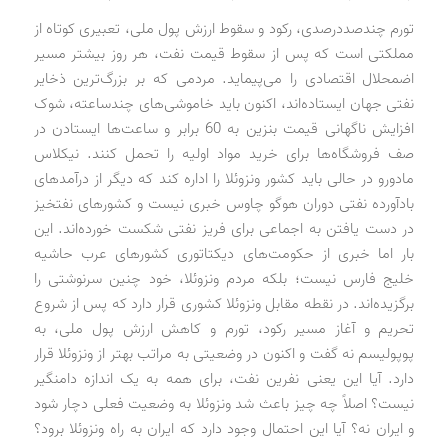
تورم چندصددرصدی، رکود و سقوط ارزش پول ملی، تعبیری کوتاه از
مملکتی است که پس از سقوط قیمت نفت، هر روز بیشتر مسیر
اضمحلال اقتصادی را می‌پیماید. مردمی که بر بزرگ‌ترین ذخایر
نفتی جهان ایستاده‌اند، اکنون باید خاموشی‌های چند‌ساعته، شوک
افزایش ناگهانی قیمت بنزین به 60 برابر و ساعت‌ها ایستادن در
صف فروشگاه‌ها برای خرید مواد اولیه را تحمل کنند. نیکلاس
مادورو در حالی باید کشور ونزوئلا را اداره کند که دیگر از درآمدهای
بادآورده نفتی دوران هوگو چاوس خبری نیست و کشورهای نفتخیز
در دست یافتن به اجماعی برای فریز نفتی شکست خورده‌اند. این
بار اما خبری از حکومت‌های دیکتاتوری کشورهای عرب حاشیه
خلیج فارس نیست؛ بلکه مردم ونزوئلا، خود چنین سرنوشتی را
برگزیده‌اند. در نقطه مقابل ونزوئلا کشوری قرار دارد که پس از شروع
تحریم و آغاز مسیر رکود، تورم و کاهش ارزش پول ملی، به
پوپولیسم نه گفت و اکنون در وضعیتی به مراتب بهتر از ونزوئلا قرار
دارد. آیا این یعنی نفرین نفت، برای همه به یک اندازه دامنگیر
نیست؟ اصلاً چه چیز باعث شد ونزوئلا به وضعیت فعلی دچار شود
و ایران نه؟ آیا این احتمال وجود دارد که ایران به راه ونزوئلا برود؟