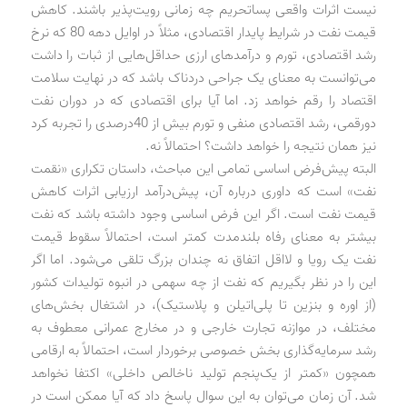
نیست اثرات واقعی پساتحریم چه زمانی رویت‌پذیر باشند. کاهش
قیمت نفت در شرایط پایدار اقتصادی، مثلاً در اوایل دهه 80 که نرخ
رشد اقتصادی، تورم و درآمدهای ارزی حداقل‌هایی از ثبات را داشت
می‌توانست به معنای یک جراحی دردناک باشد که در نهایت سلامت
اقتصاد را رقم خواهد زد. اما آیا برای اقتصادی که در دوران نفت
دورقمی، رشد اقتصادی منفی و تورم بیش از 40‌درصدی را تجربه کرد
نیز همان نتیجه را خواهد داشت؟ احتمالاً نه.
البته پیش‌فرض اساسی تمامی این مباحث، داستان تکراری «نقمت
نفت» است که داوری درباره آن، پیش‌درآمد ارزیابی اثرات کاهش
قیمت نفت است. اگر این فرض اساسی وجود داشته باشد که نفت
بیشتر به معنای رفاه بلندمدت کمتر است، احتمالاً سقوط قیمت
نفت یک رویا و لااقل اتفاق نه چندان بزرگ تلقی می‌شود. اما اگر
این را در نظر بگیریم که نفت از چه سهمی در انبوه تولیدات کشور
(از اوره و بنزین تا پلی‌اتیلن و پلاستیک)، در اشتغال بخش‌های
مختلف، در موازنه تجارت خارجی و در مخارج عمرانی معطوف به
رشد سرمایه‌گذاری بخش خصوصی برخوردار است، احتمالاً به ارقامی
همچون «کمتر از یک‌پنجم تولید ناخالص داخلی» اکتفا نخواهد
شد. آن زمان می‌توان به این سوال پاسخ داد که آیا ممکن است در