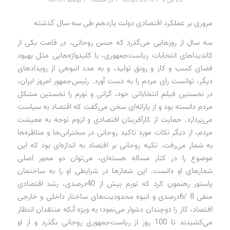
مروری بر عملکرد اقتصادی دولت یازدهم طی سه سال گذشته
سه سال از روزهایی می‌گذرد که حسن روحانی، در قامت یکی از
کاندیداهای انتخابات ریاست‌جمهوری، با کلیدواژه‌هایی مثل بهبود
فضای کسب و کار و رونق تولید، و به مدد انبوهی از رویدادهای
دیگر، توانست رای مردم را به دست آورد. رئیس‌جمهور امروز ایران،
در نخستین فیلم انتخاباتی خود، گرانی و تورم را نخستین مشکل
مردم دانسته بود و از یارانه‌ای سخن می‌گفت که اقتصاد به سیاست
می‌پردازد. حمایت از کارآفرینان اقتصادی و لزوم توجه به معیشت
مردم، از دیگر نکات مورد تاکید روحانی در سخنرانی‌ها و مناظره‌ها
به شمار می‌رفت. تکیه روحانی بر اقتصاد به اندازه‌ای بود که این
موضوع را در کنار مساله هسته‌ای، می‌توان دو محور اصلی
شعارهای او دانست. این شعارها در شرایطی او را به ساختمان
پاستور رهنمون کرد که تورم بیش از 40‌درصدی، رشد اقتصادی
منفی 8 /6‌درصدی و انبوه محدودیت‌های ساختار داخلی و خارجی
اقتصاد، کار را دوچندان دشوار می‌نمود؛ به ویژه آنکه منتقدان انتظار
می‌کشیدند تا 100 روز از ریاست‌جمهوری روحانی بگذرد و از او