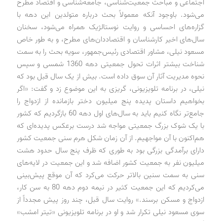
اجتماعی و مباحث جمعیت‌شناسی، جامعه‌شناسی و اقتصاد مطرح
می‌شود. باوجود آنکه معمولاً بحث درباره متولدین این دهه با
گزاره‌های احساسی و روایت نوستالژیک همراه می‌شود، سخنان
سال‌های اخیر کارشناسان و اقتصاددان‌های مطرح، و به طور خاص
مسعود نیلی، مشاور اقتصادی رئیس‌جمهور، سویه بحث را به سمت
شناخت بیشتر اثرات تحول جمعیتی دهه 1360 شمسی و سپس
نحوه مدیریت آثار آن سوق داده است. بیش از یک سال قبل بود که
نیلی، در برنامه تلویزیونی، گریزی به این موضوع زد و گفت: «اگر
بخواهیم داستان پدیده پنج میلیون دختر بازمانده از ازدواج را
جامع‌تر نگاه کنیم باید به سال‌های اول دهه 60 بازگردیم که کشور
با یک شوک بزرگ جمعیتی مواجه شد درست برعکس پدیده‌ای که
هم‌اکنون با آن مواجهیم. از آن زمان شکل هرم سنی جمعیت کشور
دارای برآمدگی بزرگی بود به طوری که ظرف پنج سال حدود هشت
میلیون نفر به جمعیت کشور اضافه شد و این جمعیت در لایه‌های
سنی به سمت سنین بالاتر حرکت می‌کرد که آن موقع پیش‌بینی
می‌کردیم که این جمعیت کثیر در نیمه دوم دهه 80 به سن کار،
ازدواج و مسکن برسند.» روایت سال قبل، چند روز پیش مجدداً از
سوی مسعود نیلی تکرار شد و او در برنامه تلویزیونی «تیتر امشب»