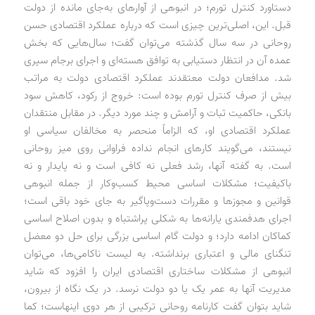
دستاورد کنترل تورم؛ در انبوهی از آوارهای به‌جای مانده از دولت
قبل. این، اصلی‌ترین چیزی است که درباره عملکرد اقتصادی حسن
روحانی در سه سال گذشته می‌توان گفت؛ سال‌هایی که بخش
عمده آن در انتظار دستیابی به توافق هسته‌ای و اجرای برجام سپری
شد. مدافعان دولت معتقدند عملکرد اقتصادی دولت به مراتب
بیش از صرف کنترل تورم بوده است: خروج از رکود، کاهش سود
بانکی، حاکمیت ثبات و آرامش و چند مورد دیگر. در مقابل منتقدان
عملکرد اقتصادی او، که الزاماً‌ منحصر به مخالفان سیاسی او
نیستند، می‌گویند کارهای انجام نداده فراوانی روی میز روحانی
است. به گفته آنها، رشد فعلی نه کافی است و نه پایدار و نه
باکیفیت؛ مشکلات اساسی محیط کسب‌وکار از جمله انبوهی
قوانین و مجوزها و مقررات دست‌وپاگیر به جای خود باقی است؛
اجرای هدفمندی یارانه‌ها به شکلی پراشتباه و بدون اصلاح اساسی
کماکان ادامه دارد؛ و دولت گام اساسی بزرگی برای حل دو معضل
تنگنای مالی و اعتباری برنداشته. به لیست ناکامی‌ها، می‌توان
انبوهی از مشکلات ساختاری اقتصادی ایران را افزود که شاید
مدیریت آنها به عمر یک یا دو دولت نرسد. در یک نگاه از بیرون،
شاید بتوان گفت کارنامه روحانی ترکیبی از هر دوی اینهاست؛ کما