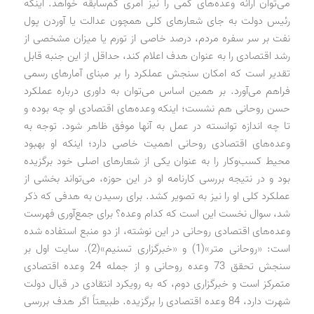
می‌توان ارائه وعده‌های کمی را نیز امری کم‌سابقه خواهد. اینکه
رئیس دولت به جای شعارهای کلی همچون عدالت یا آوردن پول
نفت بر سر سفره مردم، درصد خاصی از تورم یا میزان مشخصی از
رشد اقتصادی را به عنوان هدف اعلام کند، حداقل از این جنبه قابل
‌تقدیر است که امکان سنجش عملکرد را بر مبنای آمارهای رسمی
فراهم می‌آورد. بر همین اساس می‌توان به داوری درباره عملکرد
حسن روحانی هم نشست؛ اینکه وعده‌های اقتصادی او چه بوده و
تا چه اندازه توانسته در عمل به آنها موفق ظاهر شود. توجه به
وعده‌های اقتصادی روحانی اهمیت خاصی دارد؛ اینکه او بهبود
محیط کسب‌و‌کار را به عنوان یکی از شعارهای اصلی خود برگزیده
بود و در نتیجه بررسی کارنامه او در این حوزه، می‌تواند بخشی از
عملکرد کلی او را نیز به تصویر کشد. برای رسیدن به هدفی که ذکر
شد، سوال نخست این است که کدام وعده؟ برای جمع‌آوری فهرست
وعده‌های اقتصادی روحانی در این نوشته، از دو منبع استفاده شده
است: «روحانی متر»(1) و «خبرگزاری تسنیم»(2). سایت اول بر
سنجش تحقق 73 وعده روحانی و از جمله 24 وعده اقتصادی
متمرکز است و خبرگزاری دوم، که به رویکرد انتقادی در قبال دولت
شهرت دارد، 84 وعده اقتصادی را برگزیده. طبیعتاً اگر هدف بررسی