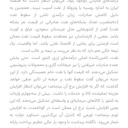
درآمدهای مالیاتی باوجود رکود، می‌توان انتظار داشت که اقتصاد
ایران به اندازه روسیه یا ونزوئلا از نفت آسیب نبیند. همچنین به
دلیل کاهش صادرات، زیان درآمدی ناشی از سقوط نفت
(حاصلضرب تعداد بشکه‌های نفت صادراتی در قیمت هر بشکه
نفت) کمتر از کشورهایی مثل عربستان سعودی، عراق و کویت
باشد. بعضی از کارشناسان نیز معتقدند سقوط قیمت نفت ممکن
است فرصتی برای رهایی از اقتصاد نفتی باشد. اما واقعیت، یک
‌نیمه خالی هم دارد که به نظر می‌رسد بر نیمه پر غالب است.
نفت، تامین‌کننده اصلی درآمدهای ارزی کشور است. حتی بخش
عمده صادرات غیرنفتی را نیز میعانات گازی و محصولات پتروشیمی
تشکیل می‌دهند که قیمت آنها با نفت خام همبستگی دارد. از این
جنبه می‌توان گفت سقوط نفت بر عرضه ارز تاثیر منفی خواهد
گذاشت که اگر به افزایش نرخ آن بینجامد؛ می‌توان انتظار افزایش
هزینه تمام‌شده کالا و خدمات را داشت. بیش از سه‌چهارم واردات
به کشور را کالاهای سرمایه‌ای و واسطه‌ای تشکیل می‌دهند که این
یعنی افزایش شدید نرخ ارز ممکن است در کوتاه‌مدت به افزایش
تورم بینجامد؛ تورمی که کنترل آن بزرگ‌ترین دستاورد دولت به
شمار می‌رود. ناگفته پیداست با وجود بار مالی عظیم پرداخت یارانه