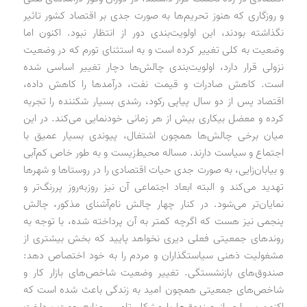
و روزگاری که هنوز تحریم‌ها به صورت جدی بر اقتصاد کشور تاثیر
نگذاشته بودند، این اولویت‌بندی دور از انتظار نبود. اکنون اما
وضعیت به کلی تغییر کرده است و به استثنای تورم که در وضعیت
نزولی قرار دارد، اولویت‌بندی چالش‌ها دچار تغییر اساسی شده
است. کاهش صادرات و قیمت نفت، درآمدها را کاهش داده،
اقتصاد پس از دو سال پیاپی رکود، رشدی بسیار شکننده را تجربه
کرده و معضل بیکاری بیش از هر زمانی خودنمایی می‌کند. در این
میان برخی چالش‌ها همچون اشتغال، پیوندی بسیار عمیق با
اجتماع و سیاست دارند. مساله محیط‌زیست و به طور خاص کم‌آبی
و بیابان‌زایی، به صورت جدی حیات اقتصادی را در روستاها و شهرها
تهدید می‌کند و البته ابعاد اجتماعی آن نیز روزبه‌روز پررنگ‌تر و
نمایان‌تر می‌شود. در کنار چهار چالش نام‌آشنای مذکور، چالش
پنجمی نیز هست که اگرچه کمتر به آن پرداخته‌ شده، با توجه به
روندهای جمعیتی فعلی دیری نخواهد پایید که بخش بیشتری از
مشغولیت ذهنی سیاستگذاران و مردم را به خود اختصاص دهد:
صندوق‌های بازنشستگی. تغییر وضعیت شاخص‌های بازار کار و
شاخص‌های جمعیتی همچون امید به زندگی باعث شده است که
اکنون بسیاری از صندوق‌ها با مشکل تامین منابع جهت پرداخت