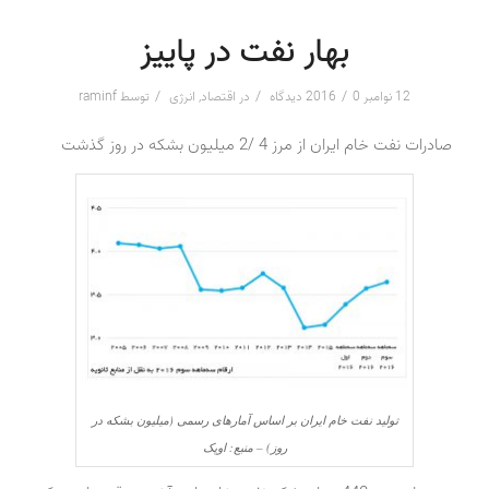
بهار نفت در پاییز
/
/
/
12 نوامبر 2016
0 دیدگاه
در
اقتصاد
,
انرژی
توسط
raminf
صادرات نفت خام ایران از مرز 4 /2 میلیون بشکه در روز گذشت
تولید نفت خام ایران بر اساس آمارهای رسمی (میلیون بشکه در
روز) – منبع: اوپک