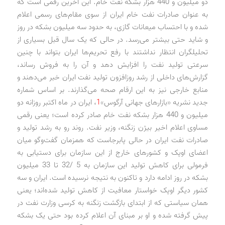
دو میلیون و 440 هزار بشکه نفت خام. این آخرین رقمی است که
به عنوان صادرات نفت خام ایران از سوی مقام‌های رسمی اعلام
شده و با احتساب میعانات گازی، به حدود سه میلیون بشکه در روز
و شاید حتی بیشتر می‌رسد. در حالی که یک سال قبل بسیاری از
تحلیلگران انتظار نداشتند با رفع تحریم‌ها ایران بتواند با چنین
سرعتی تولید نفت را افزایش دهد و آن را به فروش رساند،
گزارش‌های داخلی از رشد روزافزون تولید نفت ایران خبر می‌دهند و
منابع خارجی نیز به این ارقام صحه می‌گذارند. بر اساس شماره
جدید نشریه «بازارهای جهانی آرگوس»
1
، ایران در ماه اکتبر روزانه دو
میلیون و 440 هزار بشکه نفت خام صادر کرده است؛ یعنی رقمی
مساوی اعلام اخیر بیژن زنگنه، وزیر نفت. روند رو به رشد تولید و
صادرات نفت ایران در حالی پابرجاست که همزمان گفت‌وگو میان
اعضای اوپک و کشورهای خارج از این سازمان برای دستیابی به
فرمولی برای کاهش تولید این سازمان به 5 /32 تا 33 میلیون
بشکه در روز ادامه دارد و تاکنون به نتیجه نرسیده است. ایران و سه
کشور دیگر اوپک خواستار معافیت از کاهش تولید شده‌اند؛ یعنی
همان سیاستی که از ابتدای بازگشت زنگنه به کرسی وزارت نفت در
پیش گرفته شده و او بر مبنای آن اعلام کرده بود حتی یک بشکه