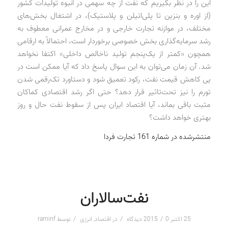
این را در نظر بگیریم که نفت از چه سهمی در انبوه تولیدات کشور
(از اوره و بنزین تا پلی‌اتیلن و پلاستیک)، در اشتغال بخش‌های
مختلف، در موازنه تجارت خارجی و در مخارج عمرانی معطوف به
رشد سرمایه‌گذاری بخش خصوصی برخوردار است، احتمالاً به ارقامی
همچون «کمتر از یک‌پنجم تولید ناخالص داخلی» اکتفا نخواهد
شد. آن زمان می‌توان به این سوال پاسخ داد که آیا ممکن است در
پی کاهش قیمت نفت، رکود تعمیق شود و دستاورد تک‌رقمی شدن
تورم را نیز تحت‌تاثیر قرار دهد؟ حتی اگر رشد اقتصادی کماکان
مثبت باقی بماند، آیا اقتصاد ایران پس از سقوط نفت حال ‌و روز
بهتری خواهد داشت؟
منتشرشده در شماره 161 تجارت فردا
نفت‌سالاران
/
/
/
25 اکتبر 2015
0 دیدگاه
در
اقتصاد
,
انرژی
توسط
raminf