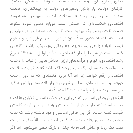
نقدی و طرح‌های مرتبط با نظام سلامت، رشد همیشگی دستمزد
کارکنان دولت، بار بالای بدهی‌های دولت به پیمانکاران، ضعف
شدید تامین مالی با توجه به مشکلات بانک‌ها و مهم‌تر از همه رشد
اقتصادی شکننده‌ای که ممکن است دوباره منفی شود، سقوط
قیمت نفت بیشتر یک تهدید است تا فرصت. همه اینها در شرایطی
است که اقتصاد کشور عملاً هنوز در دوران تحریم قرار دارد و معلوم
نیست اثرات واقعی پساتحریم چه زمانی رویت‌پذیر باشند. کاهش
قیمت نفت در شرایط پایدار اقتصادی، مثلاً در اوایل دهه 80 که نرخ
رشد اقتصادی، تورم و درآمدهای ارزی حداقل‌هایی از ثبات را داشت
می‌توانست به معنای یک جراحی دردناک باشد که در نهایت سلامت
اقتصاد را رقم خواهد زد. اما آیا برای اقتصادی که در دوران نفت
دورقمی، رشد اقتصادی منفی و تورم بیش از 40‌درصدی را تجربه کرد
نیز همان نتیجه را خواهد داشت؟ احتمالاً نه.
البته پیش‌فرض اساسی تمامی این مباحث، داستان تکراری «نقمت
نفت» است که داوری درباره آن، پیش‌درآمد ارزیابی اثرات کاهش
قیمت نفت است. اگر این فرض اساسی وجود داشته باشد که نفت
بیشتر به معنای رفاه بلندمدت کمتر است، احتمالاً سقوط قیمت
نفت یک رویا و لااقل اتفاق نه چندان بزرگ تلقی می‌شود. اما اگر