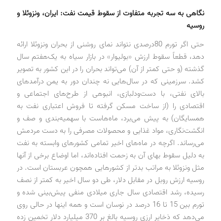
نگاهی به سه تجربه متفاوت از سقوط قیمت نفت: ایران، ونزوئلا و
روسیه
حتی اگر تورم 80‌‌درصدی نتواند نمای روشنی از بحران ونزوئلا ارائه
دهد، قطعاً سقوط ارزش «بولیوار» در بازار سیاه به یک‌هفتم سال
گذشته (و حتی کمتر از آن) می‌تواند بحران را در این کشور به تصویر
کشد. سرزمینی که در سال‌هایی نه چندان دور به یمن درآمدهای
بالای نفتی، با دست‌ودلبازی، انبوهی از طرح‌های اجتماعی و
اقتصادی را (از ساخت مسکن گرفته تا فروش اعتباری نفت به
همسایگان) به پیش می‌برد، ماه‌هاست با سهمیه‌بندی و صف و
انگشت‌نگاری، مواد غذایی و محصولات مصرفی را به دست مردمش
می‌رساند. اگرچه در ماه‌های اخیر تمامی کشورهای وابسته به نفت
به دلیل سقوط بهای آن به زحمت افتاده‌اند، اما اوضاع برخی از آنها
مثل ونزوئلا به مراتب بدتر از کشورهایی همچون عربستان است. در
روسیه ارزش روبل در مقابل دلار، طی دو سال اخیر به کمتر از نصف
رسیده، رشد اقتصادی سال جاری میلادی منفی پیش‌بینی شده و
تورم بین 15 تا 16 درصد در نوسان است و همه اینها در حالی روی
می‌دهد که ذخایر ارزی روسیه بالغ بر 370 میلیارد دلار تخمین زده