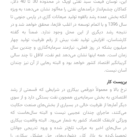
این، نوسان قیمت سبد نفتی اوپک در محدوده 30 تا 40 دلار،
کماکان چشم‌انداز درآمدهای نفتی را مه‌آلود نشان می‌دهد؛ به ویژه
آنکه بخش عمده رشد بالقوه تولید میعانات گازی در پارس جنوبی تا
سال 1396 و با اتمام توسعه در اغلب فازها، محقق خواهد شد و در
نتیجه رشد دیگری از این محل وجود ندارد. ضمناً به گفته
کارشناسان، افزایش تولید نفت بیش از رقم ظرفیت تولید چهار
میلیون بشکه در روز فعلی، نیازمند سرمایه‌گذاری و چندین سال
زمان است. همه اینها نشان می‌دهد غم نفت، لااقل تا چند سالی
گریبانگیر اقتصاد کشور خواهد بود و البته رهایی از آن نیز چندان
آسان نیست.
بن‌بست کار
نرخ بالا و معمولاً دورقمی بیکاری در شرایطی که قسمتی از رشد
اقتصادی به بخش سرمایه‌بری همچون نفت بستگی دارد و از سوی
دیگر آمارها از ظرفیت خالی در بسیاری از بخش‌های صنعت حکایت
می‌کنند، ماجرای چندان عجیبی نیست و البته سال‌هاست که
ویژگی لاینفک اقتصاد کشور به شمار می‌رود. البته واقعیت بیکاری
در سال‌های اخیر به مراتب تلخ‌تر شده و ورود تدریجی جوانان
تحصیل‌کرده به بازار کار، دشواری‌های حل مشکل بیکاری را