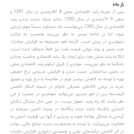
رازِ رشد
پس از تجربه رشد اقتصادی منفی 8 /6درصدی در سال 1391 و
منفی 9 /1‌درصدی در سال 1392، شاید صرف مثبت شدن رشد
اقتصادی در سال 1393 می‌توانست یک دستاورد نسبتاً مهم ارزیابی
شود، اما در ادامه مسیر به نظر می‌رسد وضعیت به مراتب
دشوارتری در پیش است. اگرچه لغو تحریم‌ها به افزایش صادرات
نفت منجر و روند نزولی قیمت نفت نیز فعلاً متوقف شده است،
اتکا به رشد بخش نفت برای ایجاد یک رشد اقتصادی مناسب چندان
راهگشا به نظر نمی‌رسد. مواردی از قبیل تداوم رشد اقتصادی منفی
در بخش ساختمان، مثبت شدن و افزایش تدریجی نرخ حقیقی
بهره با توجه به کاهش بیشتر تورم در مقایسه با نرخ بهره و تعویق
خرید در برخی کالاهای مصرفی بادوام در نتیجه انتظار کاهش
قیمت‌ها پس از لغو تحریم، می‌توانند شواهدی در حمایت از این
نظر باشند که راه رشد، هموار نیست. در عین حال مشکل تنگنای
اعتباری بانک‌ها باعث شده بنگاه‌ها در زمینه تامین سرمایه‌ در
گردش با مشکل مواجه شوند و بسیاری از آنها زیر ظرفیت اسمی به
فعالیت می‌پردازند. با توجه به محدودیت شدید منابع مالی، دولت
در اثر کاهش درآمدهای نفتی و همچنین دشواری افزایش مالیات