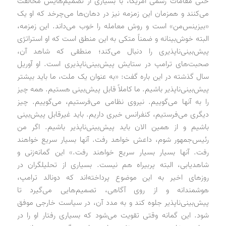
حتی مقامات رسمی آمریکا، با بسیاری از تصمیم‌هایش مخالفت
می‌کنند و همزمان این زمزمه نیز در دهان‌ها می‌چرخد که او یک
«بیزینس‌من» است و روش معامله را خوب می‌داند. این زمزمه،
البته خوش‌بینانه و ضمناً متکی به این منطق است که او استراتژی
پیش‌بینی‌ناپذیری را دنبال می‌کند؛ منطقی که شاهد آن،
صحبت‌های ترامپ در ستایش پیش‌بینی‌ناپذیری است. او آوریل
سال گذشته در این باره گفت: «به عنوان یک ملت، ما باید بیشتر
پیش‌بینی‌ناپذیر باشیم. ما کاملاً قابل پیش‌بینی هستیم. همه چیز
را به آنها می‌گوییم. نیروی نظامی می‌فرستیم، می‌گوییم. چیز
دیگری می‌فرستیم، کنفرانس خبری داریم. باید غیرقابل ‌پیش‌بینی
باشیم و از همین الان باید پیش‌بینی‌ناپذیر باشیم. اگر من
رئیس‌جمهور شوم، داعش خواهد رفت. آنها بسیار سریع خواهند
رفت. آنها بسیار بسیار سریع خواهند رفت.» این گمانه‌زنی و
شاهدیابی، البته پربیراه هم نیست. بسیاری از تحلیلگران در
روزهای اخیر به این موضوع پرداخته‌اند که دونالد ترامپ،
هوشمندانه و از روی آگاهی، تصمیم‌هایی می‌گیرد تا
پیش‌بینی‌ناپذیر جلوه کند و به مدد آن، در سیاست خارجی موفق
شود. این گمانه وقتی تقویت می‌شود که بسیاری رفتار او را در