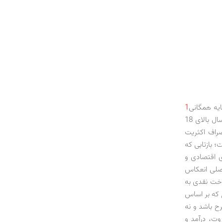
1
برای کلیه شهروندان این کشور، رای منفی دادند. بر اساس این طرح قرار بود به هر فرد بزرگسال بالای 18
شود. ماجرای انصراف اکثریت
؛ بازتابی که
ی اقتصادی و
 اصلی انعکاس
حال اجراست و پرداخت نقدی به
 که بر اساس
ح باشد و نه
وت، درآمد و