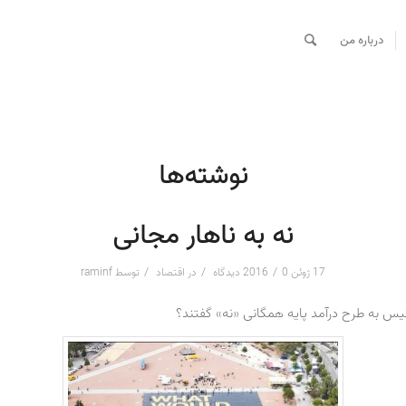
درباره من
نوشته‌ها
نه به ناهار مجانی
/
/
/
17 ژوئن 2016
0 دیدگاه
در
اقتصاد
توسط
raminf
یس به طرح درآمد پایه همگانی «نه» گفتند؟