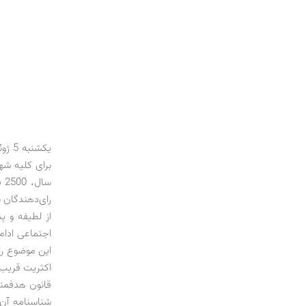
یکشنبه 5 ژوئن، رفراندومی در سوئیس برگزار شد که طی آن مردم این کشور به طرح درآمد پایه همگانی
رای‌دهندگان س
از لطیفه و پ
اجتماعی ادامه
اکثریت قریب 
قانون هدفمند
شناسنامه آن،