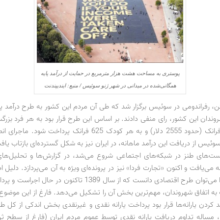
پوستری به مساحت هشت هزار مترمربع در حمایت از درآمد پایه
همگانی‌شده در میدانی در شهر ژنو سوئیس / منبع: ایندیپندنت
سال، 2500 فرانک (حدود 2555 دلار) و به هر کودک 625 فرانک پرداخت 
وئیس از دریافت این درآمد ماهانه، در ایران نیز به شکل گسترده‌ای بازتاب یافت
ست‌های طنز در شبکه‌های اجتماعی شروع می‌شد، در گزارش‌ها و تحلیل‌ها
 می‌یافت و اکنون «تجارت فردا» نیز در پرونده‌ای ویژه به آن می‌پردازد. دلیل
این موضوع را می‌توان طرح اقتصادی دانست که از سال 1389 تاکنون در 
به اتفاق شهروندان، مهم‌ترین بخش آن را تشکیل می‌دهد. فارغ از این موضوع
 کردن یارانه‌ها قرار بود پرداخت یارانه نقدی و غیرنقدی بخش اندکی از کل طر
 مساله تداوم دریافت یارانه نقدی توسط عموم مردم ایران (فارغ از سطح ثر