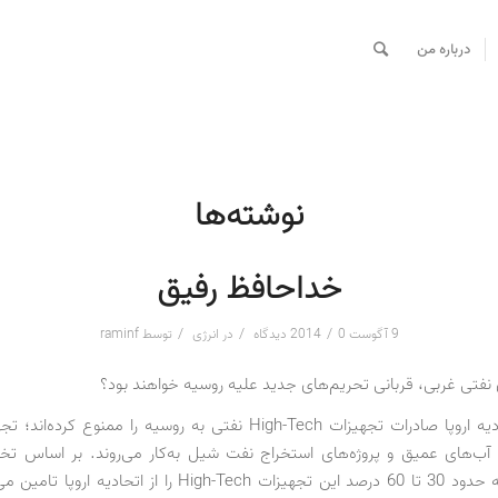
درباره من
نوشته‌ها
خداحافظ رفیق
/
/
/
9 آگوست 2014
0 دیدگاه
در
انرژی
توسط
raminf
 نفتی غربی، قربانی تحریم‌های جدید علیه روسیه خواهند بود؟
آمریکا و اتحادیه اروپا صادرات تجهیزات High-Tech نفتی به روسیه را ممنوع ک
ب‌های عمیق و پروژه‌های استخراج نفت شیل به‌کار می‌روند. بر اساس تخ
رسمی، روسیه حدود 30 تا 60 درصد این تجهیزات High-Tech را از اتحا