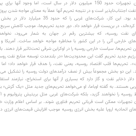
ارزش کل این تجهیزات حدود 150 میلیون دلار در سال است، اما وجود آنها بر
 نفت اجتناب‌ناپذیر است و در نتیجه تحریم آنها عملاً به معنای مواجه ‌شدن پروژه
مشکل خواهد بود. این کار، شرکت‌های غربی را که حدود 35 م
‌ای نفت روسیه، که بیشترین رقم در جهان به شمار می‌رود، نخواه
‌های خارجی آتی را در این کشور با مخاطره مواجه خواهد ساخت. آمریکا و ات
این تحریم‌ها، سیاست خارجی روسیه را در اوکراین شرقی تحت‌تاثیر قرار دهند. بارا
از رژیم جدید تحریم گفت این محدودیت‌ها «در بلندمدت توسعه منابع نفت روسیه
. تحریم‌ها قلب اقتصاد روسیه، یعنی نفت، را هدف قرار خواهد داد؛ اما 
د. این دو بخش مجموعاً بیش از نصف درآمدهای دولت روسیه را تشکیل می‌
ون دلار ذخایر نفت و گاز دارد که بسیاری از آنها برای استخراج، نیازمند استفا
ی هستند. به گفته اوباما، او می‌خواهد تحریم‌های جدید مثل «یک گزش» باش
 روسیه را نخواهند گزید، بلکه شرکت‌های غربی مثل بریتیش پترولیوم و اگ
ن تجهیزات ممکن است قربانی تحریم فناوری شوند. بر اساس اعلام وزارت خ
های اتحادیه اروپا علیه بخش انرژی روسیه موجب افزایش قیمت‌های انرژی در 
…