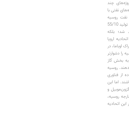
ای پروژه‌های چند
‌های نفتی با
یلیارد دلار در بخش نفت روسیه
سرمایه‌گذاری کرده‌اند، در بن‌بست قرار خواهد داد. دور جدید تحریم‌ها، موجب کاهش سریع تولید 55/10
د شد؛ بلکه
حادیه اروپا
ک اوباما، در
 را دشوارتر
به بخش گاز
دهند. روسیه
ده از فناوری
ند. اما این
زون‌موبیل و
ارجه روسیه،
این اتحادیه