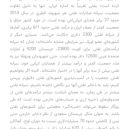
کرده است؛ یعنی تقریباً به اندازه ایران. تنها به دلیل تفاوت
جمعیت، سرانه صادرات نفتی هر شهروند قطری در سال 2014
حدود 37 برابر همتای ایرانی‌اش بوده است. در مورد کشور عراق با
جمعیت کمتر از نصف ایران و درآمد نفتی حدود 6/1 برابری، آمارها
از سرانه نفتی 2300 دلاری حکایت می‌کنند. بسیاری دیگر از
کشورهای عضو اوپک نیز شرایطی مشابه داشته‌اند؛ چنان که سرانه
درآمدهای نفتی برای کویت 23800، عربستان 9200 و امارات
متحده عربی 12600 دلار بوده است. حتی شهروندان ونزوئلا نیز به
مدد جمعیت کمتر و درآمد بیشتر از همتایان ایرانی خود، سرانه
نفتی بیش از سه برابر آنها را در اختیار داشته‌اند. البته اگر بخواهیم
نقش جمعیت را در آسیب‌پذیری کشورهای نفتی دقیق‌تر بررسی
کنیم، باید به ذخایر نفتی آنها نیز نگاهی داشته باشیم. سرانه نفتی
بیشتر در طی زمان، به معنای انباشت بیشتر درآمدهای نفتی در
صندوق‌های ذخیره ارزی و حساب‌های خارجی بوده است که طی
روزگار سقوط می‌تواند «ضربه‌گیر» مطمئنی برای کشورهای نفتی
باشد. به عنوان مثال عربستان سعودی از نظر ذخایر خارجی حتی
پس از کاهش حدود 70 میلیارد‌دلاری نسبت به دوران اوج، کماکان
با رقم کم‌نظیر بیش از 670 میلیارد دلار در رتبه سوم جهان قرار