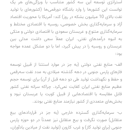
استراتژی توسعه این سه کشور متناسب با ویژگی‌های هر یک
توانست این کشورها را وارد باشگاه دورقمی‌ها (کشورهای با تولید
نفت بالای 10 میلیون بشکه در روز) کند: آمریکا با محوریت اقتصاد
آزاد و سرمایه‌گذاری بخش خصوصی، روسیه با اقتصادی مختلط و
سرمایه‌گذاری متنوع و عربستان سعودی با اقتصادی دولتی و متکی
به انبوه درآمدهای نفتی. ایران عملاً سعی داشت مدلی بین
عربستان و روسیه را در پیش گیرد، اما با دو مشکل عمده مواجه
بود:
الف- منابع نفتی دولتی (به جز در موارد استثنا از قبیل توسعه
فازهای پارس جنوبی در دهه گذشته میلادی به مدد نفت سه‌رقمی
و حفظ و نگهداشت تولید طی دو دهه قبل از آن) برای توسعه حجم
عظیم منابع نفتی ایران کفایت نمی‌کرد. چراکه سرانه نفتی کشور
قابل مقایسه با اقتصادهایی از قبیل کویت یا عربستان نبود و
بخش‌های متعددی از کشور نیازمند منابع نفتی بودند.
ب- سرمایه‌گذاری گسترده خارجی (به جز در قراردادهای بیع
متقابل) صورت نگرفت و بیع متقابل نیز عمدتاً در دو حوزه پارس
جنوبی (برای تولید گاز) و غرب کارون (تولید نفت از میادین یادآوران،