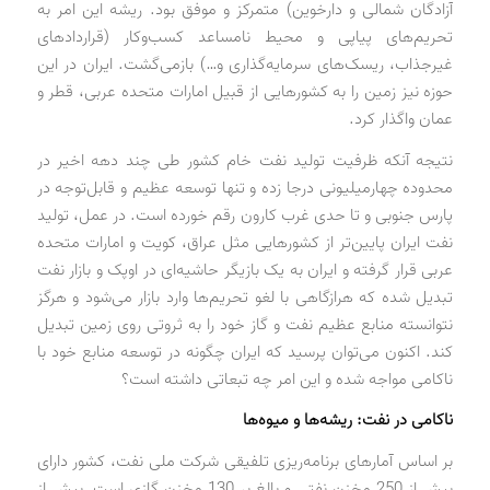
آزادگان شمالی و دارخوین) متمرکز و موفق بود. ریشه این امر به
تحریم‌های پیاپی و محیط نامساعد کسب‌وکار (قراردادهای
غیرجذاب، ریسک‌های سرمایه‌گذاری و…) بازمی‌گشت. ایران در این
حوزه نیز زمین را به کشورهایی از قبیل امارات متحده عربی، قطر و
عمان واگذار کرد.
نتیجه آنکه ظرفیت تولید نفت خام کشور طی چند دهه اخیر در
محدوده چهارمیلیونی درجا زده و تنها توسعه عظیم و قابل‌توجه در
پارس جنوبی و تا حدی غرب کارون رقم خورده است. در عمل، تولید
نفت ایران پایین‌تر از کشورهایی مثل عراق، کویت و امارات متحده
عربی قرار گرفته و ایران به یک بازیگر حاشیه‌ای در اوپک و بازار نفت
تبدیل شده که هرازگاهی با لغو تحریم‌ها وارد بازار می‌شود و هرگز
نتوانسته منابع عظیم نفت و گاز خود را به ثروتی روی زمین تبدیل
کند. اکنون می‌توان پرسید که ایران چگونه در توسعه منابع خود با
ناکامی مواجه شده و این امر چه تبعاتی داشته است؟
ناکامی در نفت: ریشه‌ها و میوه‌ها
بر اساس آمارهای برنامه‌ریزی تلفیقی شرکت ملی نفت، کشور دارای
بیش از 250 مخزن نفتی و بالغ بر 130 مخزن گازی است. بیش از