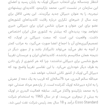
انتظار چندساله برای انتخاب دبیرکل اوپک به پایان رسید و اعضای
این سازمان در نشست اخیر، محمد بارکیندو، کاندیدای پیشنهادی
نیجریه، را به عنوان دبیرکل جدید برگزیدند. این یعنی لااقل برای
چند سال از خبرهای تکراری درباره رقابت کاندیداهای کشورهای
عضو برای این عنوان و میزان شانس ایران برای دبیرکلی خبری
نخواهد بود؛ پدیده‌ای که بیشتر به کشوری مثل ایران اختصاص
داشت. واقعیت این است که سمت دبیرکلی در اوپک، که
تصمیم‌گیری‌های آن با اجماع اعضا صورت می‌گیرد، به مراتب کمتر
از آنچه به نظر می‌آید می‌تواند تاثیرگذار باشد و از سوی دیگر در
نتیجه همان مکانیسم یادشده، کاندیداهای ایران و عربستان تقریباً
هیچ شانسی برای دبیرکلی نداشتند؛ چرا که هر کشوری از رای دادن
به طرف دیگر خودداری می‌کرد. با این تفاسیر تقریباً واضح بود که
دبیرکل آتی اوپک از کشور ثالثی انتخاب خواهد شد.
عبدالله سالم البدری، مرد 76ساله‌ای که قریب به یک دهه از عمرش
را به اداره دبیرخانه اوپک گذرانده است، از یازدهم مرداد صندلی خود
را به محمد بارکیندو واگذار می‌کند. سابقه فعالیت البدری در اوپک
به بیش از نیم‌قرن می‌رسد: او در سال 1965 به استخدام شرکت
Esso Standard درآمد و 18 سال بعد رئیس شرکت نفت لیبی شد.