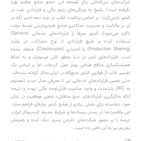
شرکت‌های بین‌المللی برای توسعه این حجم منابع عظیم بهره
نگرفته است؟ پاسخ به ویژگی‌های رژیم مالی و قراردادی نفت در
کشور بازمی‌گردد. بر اساس برداشت غالب در چند دهه اخیر (که در
آن بر مالکیت و مدیریت حداکثری منابع هیدروکربنی توسط دولت
تاکید می‌شود)، کشور صرفاً از قراردادهای خدماتی (Service)
استفاده کرده و هیچ قراردادی از نوع مشارکت در تولید
(Production Sharing) یا امتیازی (Concession) منعقد نشده
است. قراردادهای اخیر در دنیا به‌طور کلی مرسوم‌تر و به لحاظ
همراستاسازی منافع طرفین بهتر عمل کرده‌اند، اما بر اساس یک
تفسیر غالب از قوانین کشور هیچ‌گاه در ایران به‌کار گرفته نشده‌اند.
حتی همین قراردادهای خدماتی نیز تا معرفی مدل جدید (موسوم
به IPC) بلندمدت و واجد جذابیت قابل‌توجه مالی نبوده و نتیجه
آنکه به‌کارگیری قراردادهای «بیع متقابل» ضمن موفقیت در زمان
خود، نتوانسته برای بخش زیادی از منابع کشور چاره‌ای فراهم سازد.
این واقعیت‌ها در بستر ریسک‌ها و شرایط محیط کسب‌وکار ایران،
عرصه را بر حضور شرکت‌های خارجی بسیار تنگ کرده و همزمان
تحریم نیز به آن دامن زده است.