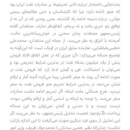
بحث‌هایی دامنه‌دار درباره تاثیر تحریم‌ها بر صادرات نفت ایران بود
که هنوز ادامه دارد؛ چرا که کارشناسان و حتی مقام‌های رسمی
دولتی، درباره نتیجه ادامه راه گذشته، یعنی روندی که در آن نه از
توافق ژنو خبری باشد و نه برجام، اتفاق‌نظر ندارند. منتقدان گفته
رئیس‌جمهور معتقدند چنان سخنی در خوش‌بینانه‌ترین حالت،
آمیخته با اغراق به نظر می‌رسد. از جمله این منتقدان، محمدعلی
خطیبی‌طباطبایی، نماینده سابق ایران در اوپک، است که این‌گونه به
توضیح مساله می‌پردازد: «آن چیزی که در عمل اتفاق افتاد فروش
بیش از یک میلیون بشکه نفت در بدترین شرایط تحریمی بود و
نمی‌توان با احتمالات، ظن و گمان ادعا کرد که فروش نفت در
صورت ادامه آن روند به صفر کاهش پیدا می‌کرد؛ آنچه آمار و ارقام
نشان می‌دهد در بدترین شرایط تحریم هم فروش نفت به صفر
نرسید. طرح مسائلی مانند اینکه اگر تحریم ادامه داشت صادرات
صفر می‌شد، با توجه به اینکه بر اساس آمار و ارقام واقعی نبوده،
درست نیست و با حدس و گمان نمی‌توان به این مساله
پرداخت.»
2
باوجود اهمیت تحلیل رئیس‌جمهور، به نظر می‌رسد اگر
این تحلیل از سوی فرد دیگری صورت می‌گرفت تا این اندازه بازتاب
نداشت؛ چنان‌که نظیر همین سخنان را محمدجواد ظریف، وزیر امور