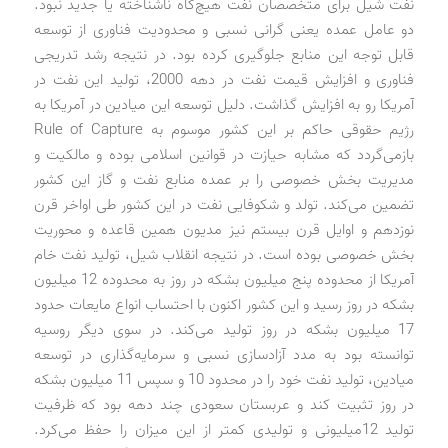
نفت شیل برای متخصصان نفت هیچ‌گاه ناشناخته یا جدید نبود.
دو عامل عمده یعنی گرانی نسبی و محدودیت فناوری از توسعه
قابل ‌توجه این منابع جلوگیری کرده بود. در نتیجه رشد تدریجی
فناوری و افزایش قیمت نفت در دهه 2000، تولید این نفت در
آمریکا رو به افزایش گذاشت. دلیل توسعه این میادین در آمریکا به
رژیم حقوقی حاکم بر این کشور موسوم به Rule of Capture
بازمی‌گردد که مشابه حیازت در قوانین اسلامی بوده و مالکیت و
مدیریت بخش خصوصی را بر عمده منابع نفت و گاز این کشور
تضمین می‌کند. تولد و شکوفایی نفت در این کشور طی اواخر قرن
نوزدهم و اوایل قرن بیستم نیز مدیون همین قاعده و محوریت
بخش خصوصی بوده است. در نتیجه انقلاب شیل، تولید نفت خام
آمریکا از محدوده پنج میلیون بشکه در روز به محدوده 12 میلیون
بشکه در روز رسید و این کشور اکنون با احتساب انواع مایعات حدود
17 میلیون بشکه در روز تولید می‌کند. در سوی دیگر روسیه
توانسته بود به مدد آزادسازی نسبی و سرمایه‌گذاری در توسعه
میادین، تولید نفت خود را در محدود 10 و سپس 11 میلیون بشکه
در روز تثبیت کند و عربستان سعودی چند دهه بود که ظرفیت
تولید 12میلیونی و تولیدی کمتر از این میزان را حفظ می‌کرد.