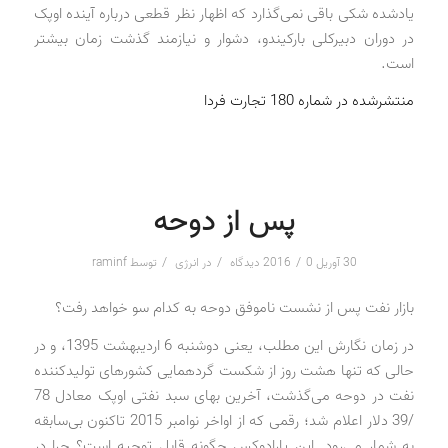
یادشده شکی باقی نمی‌گذارد که اظهار نظر قطعی درباره آینده اوپک
در دوران دبیرکلی بارکیندو، دشوار و نیازمند گذشت زمان بیشتر
است.
منتشرشده در شماره 180 تجارت فردا
پس از دوحه
/
/
/
30 آوریل 2016
0 دیدگاه
در
انرژی
توسط
raminf
بازار نفت پس از نشست ناموفق دوحه به کدام سو خواهد رفت؟
در زمان نگارش این مطلب، یعنی دوشنبه 6 اردیبهشت 1395، و در
حالی که تنها هشت روز از شکست گردهمایی کشورهای تولیدکننده
نفت در دوحه می‌گذشت، آخرین بهای سبد نفتی اوپک معادل 78
/39 دلار اعلام شد؛ رقمی که از اواخر نوامبر 2015 تاکنون بی‌سابقه
به شمار می‌رود. این پارادوکس چگونه قابل توجیه است؟ چرا در