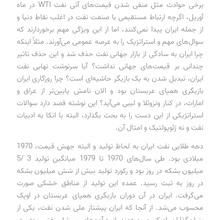
برخی حوادث مثل منفی شدن قیمت‌های آتی نفت WTI در ماه
آوریل، اگرچه ارتباط مستقیمی با صنعت نفت در اغلب نقاط دنیا و
از جمله ایران پیدا نمی‌کنند، اما از این ویژگی مهم برخوردارند که
سوال‌های مهم و استراتژیک را به عرصه عمومی می‌آورند. مثلاً اینکه
چرا ایران به سادگی از بازار جهانی نفت حذف شد و این حذف تاثیر
چندانی بر قیمت‌های جهانی نداشت؟ آیا سرنوشت نهایی نفت
ایران، تبدیل شدن به یک بازیگر حاشیه‌ای است؟ چرا روزگاری ایران
بازیگری همپای عربستان بود و الان نامش پایین‌تر از عراق و
امارات، در کنار ونزوئلا و لیبی می‌آید؟ این نوشته قصد دارد سوالات
استراتژیکی از این دست را به بحث بگذارد، البته با اتکا به ادبیات
نفت و نه ژئوپولتیک و امثال آن.
دهه طلایی نفت ایران به لحاظ تولید و البته جهش قیمت، 1970
میلادی بود. طی سال‌های 1970 تا 1979 میانگین تولید 3 /5
میلیون بشکه در روز بود و رکورد تولید بیش از شش میلیون بشکه
در روز به ثبت رسید. عمده این تولید از مناطق خشکی صورت
می‌گرفت. ایران در آن دوران بازیگری همپای عربستان در اوپک
محسوب می‌شد. از آنجا که ایران پیشتاز ملی شدن نفت، یکی از
بنیان‌گذاران اوپک و بهره‌مند از درآمدهای سرشار نفتی بود، در