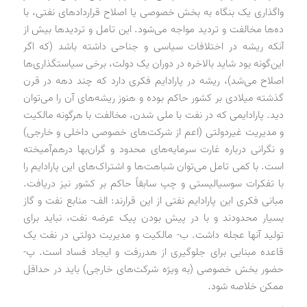
واگذاری یک بنگاه به بخش خصوصی یا اصلاح قراردادهای نفتی، با
ده‌ها مخالفت و تردید مواجه می‌شود. این تامل و تردیدها بیش از
آنکه ریشه در اختلافات سیاسی و جناحی داشته باشد (که اگر
این‌گونه بود شاید بالاخره در دوران یک دولت، برخی سیاستگذاری‌ها
اصلاح می‌شد)، ریشه در پارادایم فکری دارد که چند دهه در قرن
گذشته میلادی بر کشور حاکم بوده و هنوز ریشه‌های آن را می‌توان
دید. پارادایمی که در نفت با ملی شدن، مخالفت با هرگونه مالکیت
و مدیریت غیردولتی (اعم از شرکت‌های خصوصی داخلی و خارجی)
و نگرانی درباره غارت سرمایه‌های محدود و گران‌بها درهم‌آمیخته
است. با کمی تامل می‌توان شباهت‌ها و اشتراک‌های این پارادایم را
با تفکرات سوسیالیستی و چپ سابقاً حاکم بر کشور نیز دریافت.
مبانی فکری این پارادایم نفتی از این قرارند: الف- منابع نفت و گاز
بسیار محدودند و با در پیش بودن پیک عرضه نفت، نباید برای
تولید آنها عجله داشت. ب- مالکیت و مدیریت دولتی در نفت یک
قاعده مبنایی برای جلوگیری از هدررفت و ایجاد فساد است. پ-
حضور بخش خصوصی (به ویژه شرکت‌های خارجی) باید در حداقل
ممکن خلاصه شود.