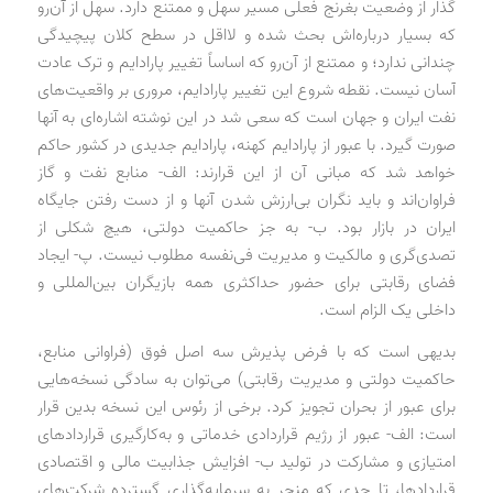
گذار از وضعیت بغرنج فعلی مسیر سهل و ممتنع دارد. سهل از آن‌رو
که بسیار درباره‌اش بحث شده و لااقل در سطح کلان پیچیدگی
چندانی ندارد؛ و ممتنع از آن‌رو که اساساً تغییر پارادایم و ترک عادت
آسان نیست. نقطه شروع این تغییر پارادایم، مروری بر واقعیت‌های
نفت ایران و جهان است که سعی شد در این نوشته اشاره‌ای به آنها
صورت گیرد. با عبور از پارادایم کهنه، پارادایم جدیدی در کشور حاکم
خواهد شد که مبانی آن از این قرارند: الف- منابع نفت و گاز
فراوان‌اند و باید نگران بی‌ارزش شدن آنها و از دست رفتن جایگاه
ایران در بازار بود. ب- به جز حاکمیت دولتی، هیچ شکلی از
تصدی‌گری و مالکیت و مدیریت فی‌نفسه مطلوب نیست. پ- ایجاد
فضای رقابتی برای حضور حداکثری همه بازیگران بین‌المللی و
داخلی یک الزام است.
بدیهی است که با فرض پذیرش سه اصل فوق (فراوانی منابع،
حاکمیت دولتی و مدیریت رقابتی) می‌توان به سادگی نسخه‌هایی
برای عبور از بحران تجویز کرد. برخی از رئوس این نسخه بدین قرار
است: الف- عبور از رژیم قراردادی خدماتی و به‌کارگیری قراردادهای
امتیازی و مشارکت در تولید ب- افزایش جذابیت مالی و اقتصادی
قراردادها، تا حدی که منجر به سرمایه‌گذاری گسترده شرکت‌های