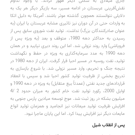
جاری میلادی به شکلی دیگر ظهور کردند. با وجود تداوم
نقش‌آفرینی عربستان در ادامه مسیر، سه بازیگر دیگر هر یک به
دلایلی نتوانستند همچون گذشته موثر باشند. آمریکا به دلیل اتکا
به واردات حتی در آن دوران نیز تاثیری مشابه عربستان یا ایران (به
عنوان صادرکنندگان بزرگ) نداشت. تولید نفت شوروی سابق پس از
رسیدن به حداکثر دهه 1980، متوقف و بعد (به ویژه پس از
فروپاشی) وارد روند نزولی شد. اما این روند دیری نپایید و در همان
دهه 1990 به مدد سرمایه‌گذاری به ویژه در حفظ و نگهداشت
تولید، نفت روسیه در مسیر احیا قرار گرفت. ایران از دهه 1980 در
نتیجه جنگ و تحریم، وارد مسیر نزولی شد. با شروع بازسازی به
تدریج بخشی از ظرفیت تولید کشور احیا شد و سپس با انعقاد
قراردادهای جدید نفتی (عمدتاً بیع متقابل) به ویژه در دهه 1990 و
اوایل 2000، رکورد تولید نفت خام کشور به میزان حدود 2 /4
میلیون بشکه در روز ثبت شد. موج توسعه میادین پارس جنوبی به
افزایش ظرفیت تولید میعانات نیز انجامید و همزمان تولید انواع
مایعات دیگر نیز افزایش پیدا کرد. اما این پایان ماجرا نبود.
پس از انقلاب شیل