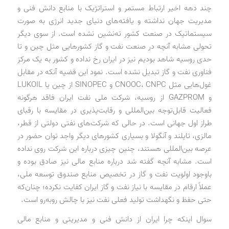
چند دهه اخیر ارتباط مستمر و استراتژیک با منابع دانش فنی و
مدیریت جهان نداشته و یافته‌های دنیای جدید انرژی به صورت
سیستماتیک در صنعت کشور ته‌نشین نشده است. از سوی دیگر
تحولی مشابه آنچه در صنعت نفت و گاز کشورهایی مثل چین و تا
حدی روسیه شاهد بودیم نیز در ایران رخ نداده و کشور به یک مرکز
فناوری نفت و گاز تبدیل نشده است. نمود این قضیه آنکه در مقابل
غول‌هایی مثل CNOOC، CNPC و SINOPEC از چین یا LUKOIL
و GAZPROM از روسیه، شرکت ملی نفت ایران فاقد هرگونه
فعالیت قابل‌توجه بین‌المللی و رقابت‌پذیری در مقایسه با رقبای
طراز اول جهانی است. در حالی که شرکت‌های نفتی دولتی از قطر،
مالزی، تایلند و آنگولا و بسیاری کشورهای دیگر واجد توان حضور در
عرصه بین‌المللی هستند، چنین چیزی درباره این شرکت روی نداده
است. مشابه آنچه گفته شد درباره منابع مالی نیز صادق بوده و
باوجود اولویت نفت و گاز در تخصیص منابع صندوق توسعه ملی،
عملاً ارقام در مقایسه با نیاز نفت و گاز ایران کفایت نکرده؛ چنان‌که
حتی حفظ و نگهداشت تولید فعلی نفت نیز با چالش روبه‌رو است.
سوال اینکه چرا ایران از دانش فنی و مدیریتی و منابع مالی