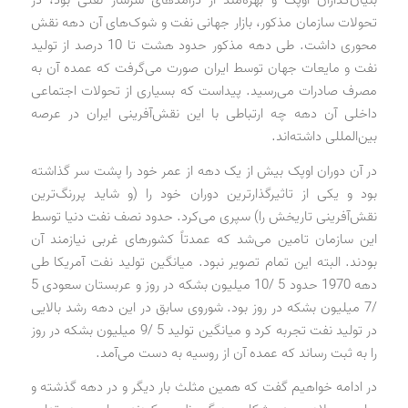
تحولات سازمان مذکور، بازار جهانی نفت و شوک‌های آن دهه نقش
محوری داشت. طی دهه مذکور حدود هشت تا 10 درصد از تولید
نفت و مایعات جهان توسط ایران صورت می‌گرفت که عمده آن به
مصرف صادرات می‌رسید. پیداست که بسیاری از تحولات اجتماعی
داخلی آن دهه چه ارتباطی با این نقش‌آفرینی ایران در عرصه
بین‌المللی داشته‌اند.
در آن دوران اوپک بیش از یک دهه از عمر خود را پشت سر گذاشته
بود و یکی از تاثیرگذارترین دوران خود را (و شاید پررنگ‌ترین
نقش‌آفرینی تاریخش را) سپری می‌کرد. حدود نصف نفت دنیا توسط
این سازمان تامین می‌شد که عمدتاً کشورهای غربی نیازمند آن
بودند. البته این تمام تصویر نبود. میانگین تولید نفت آمریکا طی
دهه 1970 حدود 5 /10 میلیون بشکه در روز و عربستان سعودی 5
/7 میلیون بشکه در روز بود. شوروی سابق در این دهه رشد بالایی
در تولید نفت تجربه کرد و میانگین تولید 5 /9 میلیون بشکه در روز
را به ثبت رساند که عمده آن از روسیه به دست می‌آمد.
در ادامه خواهیم گفت که همین مثلث بار دیگر و در دهه گذشته و