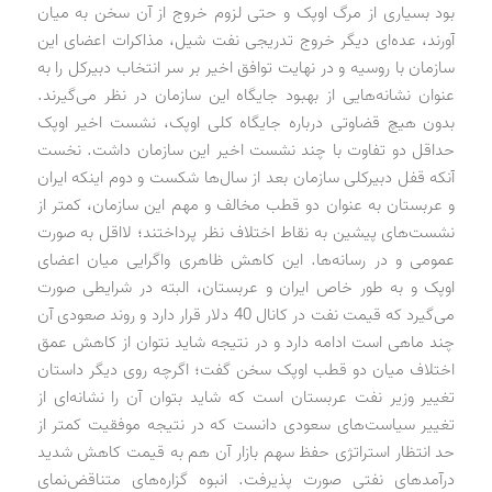
بود بسیاری از مرگ اوپک و حتی لزوم خروج از آن سخن به میان
آورند، عده‌ای دیگر خروج تدریجی نفت شیل، مذاکرات اعضای این
سازمان با روسیه و در نهایت توافق اخیر بر سر انتخاب دبیرکل را به
عنوان نشانه‌هایی از بهبود جایگاه این سازمان در نظر می‌گیرند.
بدون هیچ قضاوتی درباره جایگاه کلی اوپک، نشست اخیر اوپک
حداقل دو تفاوت با چند نشست اخیر این سازمان داشت. نخست
آنکه قفل دبیرکلی سازمان بعد از سال‌ها شکست و دوم اینکه ایران
و عربستان به عنوان دو قطب مخالف و مهم این سازمان، کمتر از
نشست‌های پیشین به نقاط اختلاف نظر پرداختند؛ لااقل به صورت
عمومی و در رسانه‌ها. این کاهش ظاهری واگرایی میان اعضای
اوپک و به طور خاص ایران و عربستان، البته در شرایطی صورت
می‌گیرد که قیمت نفت در کانال 40 دلار قرار دارد و روند صعودی آن
چند ماهی است ادامه دارد و در نتیجه شاید نتوان از کاهش عمق
اختلاف میان دو قطب اوپک سخن گفت؛ اگرچه روی دیگر داستان
تغییر وزیر نفت عربستان است که شاید بتوان آن را نشانه‌ای از
تغییر سیاست‌های سعودی دانست که در نتیجه موفقیت کمتر از
حد انتظار استراتژی حفظ سهم بازار آن هم به قیمت کاهش شدید
درآمدهای نفتی صورت پذیرفت. انبوه گزاره‌های متناقض‌نمای