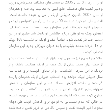
او از آن زمان تا سال 2006 در سمت‌های مختلف مدیرعامل، وزارت
و دبیر کمیته‌های مختلف خلق لیبی به فعالیت پرداخته و همزمان
از سال 2007 تاکنون دبیرکلی اوپک را نیز بر عهده داشته است.
البدری طی دو دوره در دهه 90 برای مدتی رئیس کنفرانس اوپک و
مسوول اداره دبیرخانه این سازمان بوده است. عدم دستیابی
اعضای اوپک به توافقی درباره جانشین او باعث شد حضور او در این
سمت چند بار تمدید شود. نهایتاً اعضای اوپک در نشست 169 اوپک
در 13 خرداد محمد بارکیندو را به عنوان دبیرکل جدید این سازمان
انتخاب کردند.
جانشین البدری نیز همچون او سوابق طولانی در صنعت نفت دارد و
از جمله برای مدت بیش از یک دهه در اوپک فعالیت داشته و از
نزدیک با این سازمان آشناست. او از ابتدای آگوست برای مدت سه
سال دبیرکل اوپک خواهد بود. انتخاب دبیرکل اوپک همزمان با رشد
قیمت‌های نفت، افزایش تعداد اعضای این سازمان و کاهش
اظهارنظرهای تنش‌زای ایران و عربستان این گمانه را در ذهن‌ها
مطرح کرده است که آیا وضعیت این سازمان در حال بهبود است؟
در حالی که عدم دستیابی به توافق برای کاهش تولید طی دوران
سقوط اخیر قیمت نفت و سپس ناکامی در فریز نفتی باعث شده