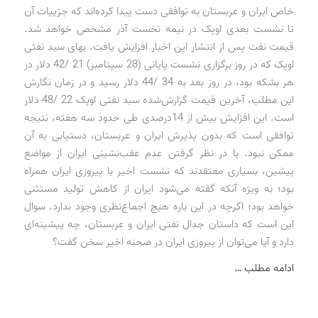
خاص ایران و عربستان به توافقی دست پیدا کرده‌اند که جزییات آن
تا نشست بعدی اوپک در نیمه نخست آذر مشخص خواهد شد.
قیمت نفت پس از انتشار این اخبار افزایش یافت. بهای سبد نفتی
اوپک که در روز برگزاری نشست پایانی (28 سپتامبر) 21 /42 دلار در
هر بشکه بود، در روز بعد به 34 /44 دلار رسید و در زمان نگارش
این مطلب، آخرین قیمت گزارش‌شده سبد نفتی اوپک 22 /48 دلار
است. این افزایش بیش از 14درصدی طی حدود سه هفته، نتیجه
توافقی است که بدون پذیرش ایران و عربستان، دستیابی به آن
ممکن نبود. با در نظر گرفتن عدم عقب‌نشینی ایران از مواضع
پیشین، بسیاری معتقدند که نشست اخیر با پیروزی ایران همراه
بود؛ به ویژه آنکه گفته می‌شود ایران از کاهش تولید مستثنی
خواهد بود؛ اگرچه در این باره هیچ اجماع‌نظری وجود ندارد. سوال
این است که داستان جدال نفتی ایران و عربستان، چه پیشینه‌ای
دارد و آیا می‌توان از پیروزی ایران در صحنه اخیر سخن گفت؟
ادامه مطلب …