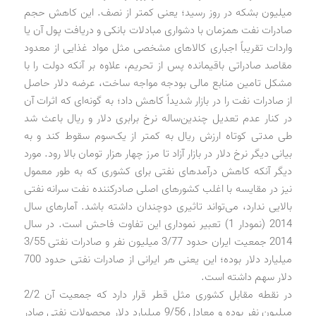
میلیون بشکه در روز رسید؛ یعنی کمتر از نصف. این کاهش حجم
صادرات نفت همزمان با دشواری مبادلات بانکی و دریافت پول آن یا
واردات تقریباً اجباری کالاهای مشخصی مثل مواد غذایی از معدود
مقاصد صادراتی باقیمانده پس از تحریم، علاوه بر آنکه دولت را با
مشکل تامین منابع مالی بودجه مواجه ساخت، عرضه دلار حاصل
از صادرات نفت را در بازار شدیداً کاهش داد؛ به گونه‌ای که اثرات آن
در کنار عدم تعدیل چندین‌ساله نرخ برابری دلار و ریال باعث شد
طی مدتی کوتاه ارزش ریال به کمتر از یک‌سوم سقوط کند و به
بیانی دیگر نرخ دلار در بازار آزاد تا مرز چهار هزار تومان بالا رود. مورد
دیگر آنکه کاهش درآمدهای نفتی برای کشوری که به طور معمول
نیز در مقایسه با اغلب کشورهای اصلی صادرکننده نفت سرانه نفتی
بالایی ندارد، می‌تواند تاثیری دوچندان داشته باشد. آمارهای سال
2014 (نمودار 1) تعبیر نموداری این تفاوت فاحش است. در سال
2014 جمعیت ایران حدود 3/77 میلیون نفر و صادرات نفتی 3/55
میلیارد دلار بوده؛ این یعنی هر ایرانی از صادرات نفتی حدود 700
دلار سهم داشته است.
در نقطه مقابل کشوری مثل قطر قرار دارد که جمعیت آن 2/2
میلیون نفر بوده و معادل 9/56 میلیارد دلار محصولات نفتی صادر