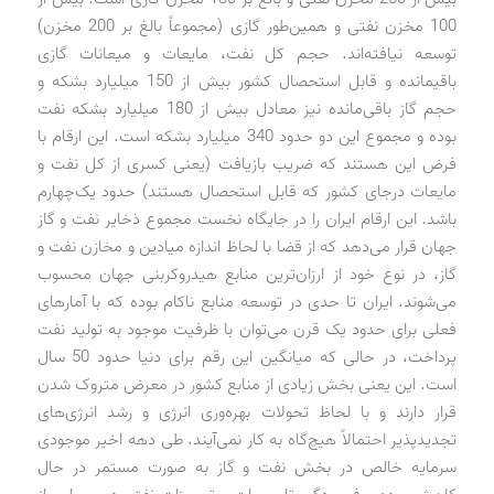
100 مخزن نفتی و همین‌طور گازی (مجموعاً بالغ بر 200 مخزن)
توسعه نیافته‌اند. حجم کل نفت، مایعات و میعانات گازی
باقیمانده و قابل استحصال کشور بیش از 150 میلیارد بشکه و
حجم گاز باقی‌مانده نیز معادل بیش از 180 میلیارد بشکه نفت
بوده و مجموع این دو حدود 340 میلیارد بشکه است. این ارقام با
فرض این هستند که ضریب بازیافت (یعنی کسری از کل نفت و
مایعات درجای کشور که قابل استحصال هستند) حدود یک‌چهارم
باشد. این ارقام ایران را در جایگاه نخست مجموع ذخایر نفت و گاز
جهان قرار می‌دهد که از قضا با لحاظ اندازه میادین و مخازن نفت و
گاز، در نوع خود از ارزان‌ترین منابع هیدروکربنی جهان محسوب
می‌شوند. ایران تا حدی در توسعه منابع ناکام بوده که با آمارهای
فعلی برای حدود یک قرن می‌توان با ظرفیت موجود به تولید نفت
پرداخت، در حالی که میانگین این رقم برای دنیا حدود 50 سال
است. این یعنی بخش زیادی از منابع کشور در معرض متروک شدن
قرار دارند و با لحاظ تحولات بهره‌وری انرژی و رشد انرژی‌های
تجدیدپذیر احتمالاً هیچ‌گاه به کار نمی‌آیند. طی دهه اخیر موجودی
سرمایه خالص در بخش نفت و گاز به صورت مستمر در حال