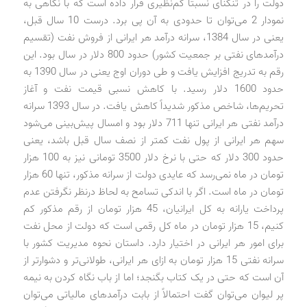
دولت را در تنگنای نسبتاً کم‌نظیری قرار داده است که با نگاهی به
نمودار 2 می‌توان تا حدودی به آن پی برد. درست 10 سال قبل،
یعنی در سال 1384، سرانه درآمد هر ایرانی از فروش نفت (تقسیم
درآمدهای نفتی بر جمعیت کشور) حدود 800 دلار در سال بود. این
رقم به تدریج افزایش یافت و طی دوران اوج یعنی در سال 1390 به
حدود 1600 دلار رسید. با کاهش نسبی قیمت نفت و آغاز
تحریم‌ها، شاخص مذکور شدیداً کاهش یافت. در سال 1393 سرانه
درآمد نفتی هر ایرانی تنها 711 دلار بود و امسال پیش‌بینی می‌شود
سهم هر ایرانی از پول نفت کمتر از نصف سال قبل باشد، یعنی
حدود 300 دلار که حتی با نرخ دلار 3500 تومانی نیز به 100 هزار
تومان در ماه نمی‌رسد که عایدی دولت از سرانه مذکور، تنها 60 هزار
تومان در ماه است. اگر با اندکی تسامح به لحاظ درنظر نگرفتن عدم
پرداخت یارانه به کل ایرانیان، 45 هزار تومان از رقم مذکور کم
کنیم، 15 هزار تومان در ماه کل رقمی است که دولت از محل نفت
برای امور هر ایرانی در اختیار دارد. داستان نحوه مدیریت کشور با
سرانه نفتی 15 هزار تومان به ازای هر ایرانی، طولانی‌تر و دشوارتر از
آن است که حتی در یک کتاب بگنجد؛ اما از باب نگاه کردن به نیمه
پر لیوان می‌توان گفت احتمالاً از بابت درآمدهای مالیاتی می‌توان