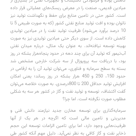
کاهش بوده و فرسودگی تاسیسات و تجهیزات نفتی در بسیاری از
میادین قدیمی، صنعت را در معرض ریسک‌های عملیاتی قرار داده
است. کشور حتی در تامین منابع برای حفظ و نگهداشت تولید نیز
ناتوان بوده و افت تولید منابع نفتی کشور (که به صورت طبیعی 5 تا
10 درصد برآورد می‌شود) ظرفیت تولید نفت را در میادین تولیدی
کاهش داده است. از سوی دیگر حتی میادین تولیدی نیز به صورت
بهینه توسعه نیافته‌اند. به عنوان یک مثال، درباره میدان نفتی
آب‌تیمور که تولید آن برای چند دهه در حدود پنجاه‌هزار بشکه در روز
بود، با دریافت سه پروپوزال از سه شرکت خارجی مشخص شد
بسته به سطح سرمایه و فناوری، می‌توان تولید آن را به ارقامی در
حدود 150، 250 و 450 هزار بشکه در روز رساند؛ یعنی امکان
افزایش تولید حداقل 200 تا 800درصدی. به صورت خلاصه می‌توان
گفت اکتشاف، توسعه و تولید نفت و گاز در کشور هر سه به شکلی
مطلوب صورت نگرفته است. اما چرا؟
سرمایه‌گذاری برای توسعه مخازن جدید نیازمند دانش فنی و
مدیریتی و تامین مالی است که اگرچه در هر یک از آنها
ظرفیت‌هایی وجود دارد، اما برای تامین الزامات توسعه این حجم
ذخایر نفت و گاز کافی به نظر نمی‌آید. دلیل مهم آنکه کشور طی