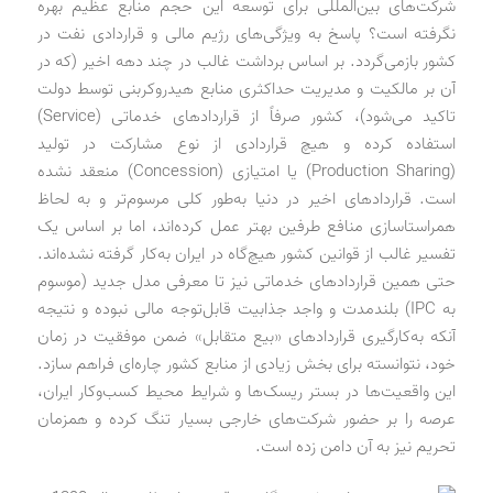
شرکت‌های بین‌المللی برای توسعه این حجم منابع عظیم بهره
نگرفته است؟ پاسخ به ویژگی‌های رژیم مالی و قراردادی نفت در
کشور بازمی‌گردد. بر اساس برداشت غالب در چند دهه اخیر (که در
آن بر مالکیت و مدیریت حداکثری منابع هیدروکربنی توسط دولت
تاکید می‌شود)، کشور صرفاً از قراردادهای خدماتی (Service)
استفاده کرده و هیچ قراردادی از نوع مشارکت در تولید
(Production Sharing) یا امتیازی (Concession) منعقد نشده
است. قراردادهای اخیر در دنیا به‌طور کلی مرسوم‌تر و به لحاظ
همراستاسازی منافع طرفین بهتر عمل کرده‌اند، اما بر اساس یک
تفسیر غالب از قوانین کشور هیچ‌گاه در ایران به‌کار گرفته نشده‌اند.
حتی همین قراردادهای خدماتی نیز تا معرفی مدل جدید (موسوم
به IPC) بلندمدت و واجد جذابیت قابل‌توجه مالی نبوده و نتیجه
آنکه به‌کارگیری قراردادهای «بیع متقابل» ضمن موفقیت در زمان
خود، نتوانسته برای بخش زیادی از منابع کشور چاره‌ای فراهم سازد.
این واقعیت‌ها در بستر ریسک‌ها و شرایط محیط کسب‌وکار ایران،
عرصه را بر حضور شرکت‌های خارجی بسیار تنگ کرده و همزمان
تحریم نیز به آن دامن زده است.