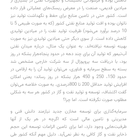
کاهش بوده و فرسودگی تاسیسات و تجهیزات نفتی در بسیاری از
میادین قدیمی، صنعت را در معرض ریسک‌های عملیاتی قرار داده
است. کشور حتی در تامین منابع برای حفظ و نگهداشت تولید نیز
ناتوان بوده و افت تولید منابع نفتی کشور (که به صورت طبیعی 5 تا
10 درصد برآورد می‌شود) ظرفیت تولید نفت را در میادین تولیدی
کاهش داده است. از سوی دیگر حتی میادین تولیدی نیز به صورت
بهینه توسعه نیافته‌اند. به عنوان یک مثال، درباره میدان نفتی
آب‌تیمور که تولید آن برای چند دهه در حدود پنجاه‌هزار بشکه در روز
بود، با دریافت سه پروپوزال از سه شرکت خارجی مشخص شد
بسته به سطح سرمایه و فناوری، می‌توان تولید آن را به ارقامی در
حدود 150، 250 و 450 هزار بشکه در روز رساند؛ یعنی امکان
افزایش تولید حداقل 200 تا 800درصدی. به صورت خلاصه می‌توان
گفت اکتشاف، توسعه و تولید نفت و گاز در کشور هر سه به شکلی
مطلوب صورت نگرفته است. اما چرا؟
سرمایه‌گذاری برای توسعه مخازن جدید نیازمند دانش فنی و
مدیریتی و تامین مالی است که اگرچه در هر یک از آنها
ظرفیت‌هایی وجود دارد، اما برای تامین الزامات توسعه این حجم
ذخایر نفت و گاز کافی به نظر نمی‌آید. دلیل مهم آنکه کشور طی