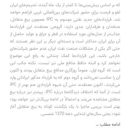
که بر اساس پیش‌بینی‌ها تا کمتر از یک ماه آینده، تحریم‌های ایران
لغو و فرصت برای حضور شرکت‌های بین‌المللی غربی فراهم خواهد
شد. قراردادهای جدید نفتی موسوم به IPC همچون بیع متقابل،
منتقدان و طرفداران جدی دارند: گروهی معتقدند این قراردادها
جذاب‌تر از مدل‌های مورد استفاده در قطر و عراق و عواید حاصل از
آن برای ایران حداکثر است و دسته‌ای دیگر بر این نظر هستند که
حتی اگر یکی از مشکلات صنعت نفت ایران عدم حضور شرکت‌های
خارجی باشد، این قراردادها کمک چندانی به رفع این موضوع
نخواهد کرد و البته حافظ منافع ملی نیز نیست. نکته جالب این
است که گروه اول، عموماً روزگاری مدافع بیع متقابل بودند و اکنون
آن را مناسب نمی‌دانند و گروه دوم که به قرارداد مذکور ایراداتی وارد
می‌کردند، اکنون معتقدند حتی آن شیوه قراردادی هم بهتر از IPC
است. از آنجا که اختلاف دیدگاه‌ها درباره IPC، پیشتر نیز درباره بیع
متقابل مشاهده می‌شد و احتمالاً در ادامه پررنگ‌تر نیز خواهد بود؛
بهتر است بررسی ماجرا با یک بازگشت کوتاه به بیع متقابل آغاز
شود؛ یعنی سال‌های ابتدایی دهه 1370 شمسی.
ادامه مطلب …