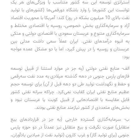
استراتژی توسعه این سه کشور متناسب با ویژگی‌های هر یک
توانست این کشورها را وارد باشگاه دورقمی‌ها (کشورهای با تولید
نفت بالای 10 میلیون بشکه در روز) کند: آمریکا با محوریت اقتصاد
آزاد و سرمایه‌گذاری بخش خصوصی، روسیه با اقتصادی مختلط و
سرمایه‌گذاری متنوع و عربستان سعودی با اقتصادی دولتی و متکی
به انبوه درآمدهای نفتی. ایران عملاً سعی داشت مدلی بین
عربستان و روسیه را در پیش گیرد، اما با دو مشکل عمده مواجه
بود:
الف- منابع نفتی دولتی (به جز در موارد استثنا از قبیل توسعه
فازهای پارس جنوبی در دهه گذشته میلادی به مدد نفت سه‌رقمی
و حفظ و نگهداشت تولید طی دو دهه قبل از آن) برای توسعه حجم
عظیم منابع نفتی ایران کفایت نمی‌کرد. چراکه سرانه نفتی کشور
قابل مقایسه با اقتصادهایی از قبیل کویت یا عربستان نبود و
بخش‌های متعددی از کشور نیازمند منابع نفتی بودند.
ب- سرمایه‌گذاری گسترده خارجی (به جز در قراردادهای بیع
متقابل) صورت نگرفت و بیع متقابل نیز عمدتاً در دو حوزه پارس
جنوبی (برای تولید گاز) و غرب کارون (تولید نفت از میادین یادآوران،