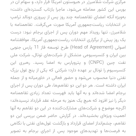
مرکزی شرکت شلامبرژر در هیوستون آمریکا قرار دارد، و سهام آن در
بورس این کشور معامله می‌شود، ماجرا بازتاب گسترده‌ای داشت؛
به‌ویژه آنکه امضای تفاهمنامه چند روز پس از پیروزی دونالد ترامپ
در انتخابات ریاست‌جمهوری آمریکا صورت می‌گرفت. تفاهمنامه با
شلامبرژر، تنها رویداد مهم دوران پس از اجرای برجام نبود: درست
یک روز پیش از برگزاری انتخابات ریاست‌جمهوری آمریکا، موافقتنامه
اصولی (Head of Agreement) طرح توسعه فاز 11 پارس جنوبی
بین ایران و کنسرسیومی متشکل از شرکت‌های توتال، شرکت ملی
نفت چین (CNPC) و پتروپارس به امضا رسید. رهبری این
کنسرسیوم را توتال بر عهده دارد؛ شرکتی که یکی از پنج غول بزرگ
نفتی دنیا محسوب می‌شود و حضور فعالی در خاورمیانه و از جمله
ایران داشته است. هر دو این دو تفاهم‌ها، طی دوران پس از اجرای
برجام امضا شده‌اند و به آنها باید فهرست تعداد زیادی تفاهمنامه
دیگر را نیز افزود که هیچ یک هنوز به مرحله عقد قرارداد نرسیده‌اند؛
اگرچه موضوع و شرکت‌های مشارکت‌کننده در این دو تفاهم به آنها
اهمیت ویژه‌ای بخشیده‌اند. در گزارش حاضر ضمن بررسی این دو
تفاهم، چشم‌انداز امضای قرارداد و بازگشت غول‌های نفتی با نگاهی
به فرصت‌ها و تهدیدهای موجود پس از اجرای برجام به تصویر