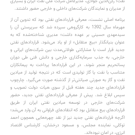
نفت؛ رکن‌الدین جوادی، مدیرعامل شرکت ملی نفت ایران و بسیاری
از مدیران و نمایندگان شرکت‌های داخلی و خارجی حضور داشتند.
برنامه اصلی نشست، معرفی قراردادهای نفتی بود که تدوین آن از
مهرماه سال 1392 به کارگروهی سپرده شد که سرپرستی آن را
سید‌مهدی حسینی بر عهده داشت؛ مدیری شناخته‌شده که به
عنوان بنیانگذار «بیع متقابل» از او یاد می‌شود. قراردادهای نفتی
جدید قرار است با مشارکتی طولانی‌مدت بین شرکت‌های ایرانی و
خارجی، به جذب سرمایه‌گذاری خارجی و دانش فنی طی دوران
پساتحریم منجر شوند. در این قراردادها پرداخت به پیمانکاران
متناسب با نفت یا گاز تولیدی است که در نتیجه تولید از میادین
نفت و گاز به صورتی صیانتی‌تر از گذشته صورت می‌گیرد. چارچوب
قراردادهای جدید چند هفته قبل از سوی هیات دولت تصویب و
سپس ابلاغ شد. پیش از معرفی قراردادهای نفتی جدید، حضور
شرکت‌های خارجی در توسعه میادین نفتی ایران از طریق
قراردادهای بیع متقابل بود که انتقادهای فراوانی به آن وارد می‌شد؛
اگرچه قراردادهای نفتی جدید نیز از نقد چهره‌هایی همچون احمد
توکلی، نماینده مجلس، و مسعود درخشان، کارشناس اقتصاد
انرژی، در امان نبوده‌اند.