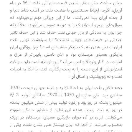
برخی حوادث مثل منفی شدن قیمت‌های آتی نفت WTI در ماه
آوریل، اگرچه ارتباط مستقیمی با صنعت نفت در اغلب نقاط دنیا و
از جمله ایران پیدا نمی‌کنند، اما از این ویژگی مهم برخوردارند که
سوال‌های مهم و استراتژیک را به عرصه عمومی می‌آورند. مثلاً اینکه
چرا ایران به سادگی از بازار جهانی نفت حذف شد و این حذف تاثیر
چندانی بر قیمت‌های جهانی نداشت؟ آیا سرنوشت نهایی نفت
ایران، تبدیل شدن به یک بازیگر حاشیه‌ای است؟ چرا روزگاری ایران
بازیگری همپای عربستان بود و الان نامش پایین‌تر از عراق و
امارات، در کنار ونزوئلا و لیبی می‌آید؟ این نوشته قصد دارد سوالات
استراتژیکی از این دست را به بحث بگذارد، البته با اتکا به ادبیات
نفت و نه ژئوپولتیک و امثال آن.
دهه طلایی نفت ایران به لحاظ تولید و البته جهش قیمت، 1970
میلادی بود. طی سال‌های 1970 تا 1979 میانگین تولید 3 /5
میلیون بشکه در روز بود و رکورد تولید بیش از شش میلیون بشکه
در روز به ثبت رسید. عمده این تولید از مناطق خشکی صورت
می‌گرفت. ایران در آن دوران بازیگری همپای عربستان در اوپک
محسوب می‌شد. از آنجا که ایران پیشتاز ملی شدن نفت، یکی از
بنیان‌گذاران اوپک و بهره‌مند از درآمدهای سرشار نفتی بود، در