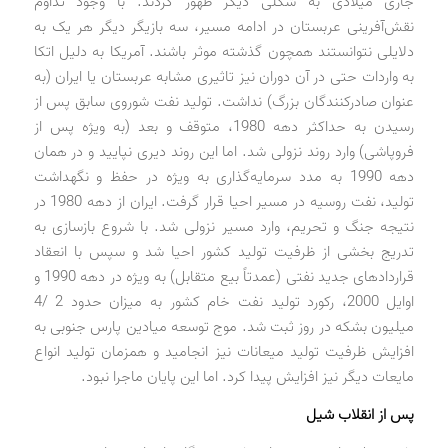
جاری میلادی به شکلی دیگر ظهور کردند. با وجود تداوم
نقش‌آفرینی عربستان در ادامه مسیر، سه بازیگر دیگر هر یک به
دلایلی نتوانستند همچون گذشته موثر باشند. آمریکا به دلیل اتکا
به واردات حتی در آن دوران نیز تاثیری مشابه عربستان یا ایران (به
عنوان صادرکنندگان بزرگ) نداشت. تولید نفت شوروی سابق پس از
رسیدن به حداکثر دهه 1980، متوقف و بعد (به ویژه پس از
فروپاشی) وارد روند نزولی شد. اما این روند دیری نپایید و در همان
دهه 1990 به مدد سرمایه‌گذاری به ویژه در حفظ و نگهداشت
تولید، نفت روسیه در مسیر احیا قرار گرفت. ایران از دهه 1980 در
نتیجه جنگ و تحریم، وارد مسیر نزولی شد. با شروع بازسازی به
تدریج بخشی از ظرفیت تولید کشور احیا شد و سپس با انعقاد
قراردادهای جدید نفتی (عمدتاً بیع متقابل) به ویژه در دهه 1990 و
اوایل 2000، رکورد تولید نفت خام کشور به میزان حدود 2 /4
میلیون بشکه در روز ثبت شد. موج توسعه میادین پارس جنوبی به
افزایش ظرفیت تولید میعانات نیز انجامید و همزمان تولید انواع
مایعات دیگر نیز افزایش پیدا کرد. اما این پایان ماجرا نبود.
پس از انقلاب شیل