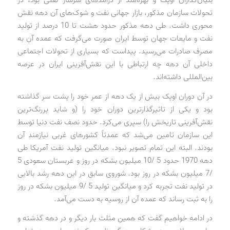
تحولات سازمان مذکور، بازار جهانی نفت و شوک‌های آن دهه نقش
محوری داشت. طی دهه مذکور حدود هشت تا 10 درصد از تولید
نفت و مایعات جهان توسط ایران صورت می‌گرفت که عمده آن به
مصرف صادرات می‌رسید. پیداست که بسیاری از تحولات اجتماعی
داخلی آن دهه چه ارتباطی با این نقش‌آفرینی ایران در عرصه
بین‌المللی داشته‌اند.
در آن دوران اوپک بیش از یک دهه از عمر خود را پشت سر گذاشته
بود و یکی از تاثیرگذارترین دوران خود را (و شاید پررنگ‌ترین
نقش‌آفرینی تاریخش را) سپری می‌کرد. حدود نصف نفت دنیا توسط
این سازمان تامین می‌شد که عمدتاً کشورهای غربی نیازمند آن
بودند. البته این تمام تصویر نبود. میانگین تولید نفت آمریکا طی
دهه 1970 حدود 5 /10 میلیون بشکه در روز و عربستان سعودی 5
/7 میلیون بشکه در روز بود. شوروی سابق در این دهه رشد بالایی
در تولید نفت تجربه کرد و میانگین تولید 5 /9 میلیون بشکه در روز
را به ثبت رساند که عمده آن از روسیه به دست می‌آمد.
در ادامه خواهیم گفت که همین مثلث بار دیگر و در دهه گذشته و