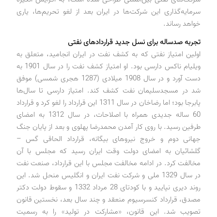
سرمایه‌گذاری این شرکت‌ها در ایران بعد از لغو تحریم‌ها، یاری
خواهد رساند.
تجربه صدساله برای نسل جدید قراردادهای نفتی
اولین امتیاز نفتی که به کشف نفت در ایران انجامید، متعلق به
ویلیام ناکس دارسی بود. او امتیاز کشف نفت را در سال 1901 به
دست آورد و در سال 1908 میلادی (1287 هجری شمسی) موفق
شد در مسجدسلیمان نفت کشف کند. امتیاز دارسی تا سال‌ها
پابرجا بود؛ اما رضاخان در سال 1311 این قرارداد را لغو کرد و قرارداد
60 ساله جدیدی همراه با اصلاحات، در سال 1312 به امضای
طرفین رسید. با روی کار آمدن محمدرضا پهلوی و بعد از پایان جنگ
جهانی دوم و خروج نیروهای بیگانه، قرارداد الحاقی گس –
گلشائیان به امضای دولت وقت ایران رسید که مجلس با آن
مخالفت کرد. در ادامه مخالفت مجلس با این قرارداد، صنعت نفت
در سال 1329 ملی و شرکت نفت ایران و انگلیس منحل شد. این
روند دیری نپایید و با کودتای 28 مرداد 1332 و سقوط دولت دکتر
مصدق، قرارداد کنسرسیوم منعقد و چند سال بعد، نخستین قانون
تصویب شد. این قانون، «مشارکت در تولید» را به رسمیت