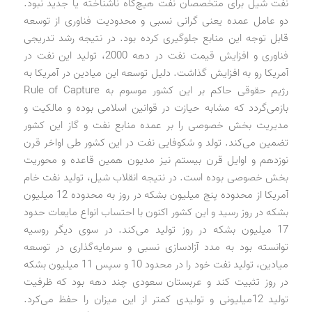
نفت شیل برای متخصصان نفت هیچ‌گاه ناشناخته یا جدید نبود.
دو عامل عمده یعنی گرانی نسبی و محدودیت فناوری از توسعه
قابل ‌توجه این منابع جلوگیری کرده بود. در نتیجه رشد تدریجی
فناوری و افزایش قیمت نفت در دهه 2000، تولید این نفت در
آمریکا رو به افزایش گذاشت. دلیل توسعه این میادین در آمریکا به
رژیم حقوقی حاکم بر این کشور موسوم به Rule of Capture
بازمی‌گردد که مشابه حیازت در قوانین اسلامی بوده و مالکیت و
مدیریت بخش خصوصی را بر عمده منابع نفت و گاز این کشور
تضمین می‌کند. تولد و شکوفایی نفت در این کشور طی اواخر قرن
نوزدهم و اوایل قرن بیستم نیز مدیون همین قاعده و محوریت
بخش خصوصی بوده است. در نتیجه انقلاب شیل، تولید نفت خام
آمریکا از محدوده پنج میلیون بشکه در روز به محدوده 12 میلیون
بشکه در روز رسید و این کشور اکنون با احتساب انواع مایعات حدود
17 میلیون بشکه در روز تولید می‌کند. در سوی دیگر روسیه
توانسته بود به مدد آزادسازی نسبی و سرمایه‌گذاری در توسعه
میادین، تولید نفت خود را در محدود 10 و سپس 11 میلیون بشکه
در روز تثبیت کند و عربستان سعودی چند دهه بود که ظرفیت
تولید 12میلیونی و تولیدی کمتر از این میزان را حفظ می‌کرد.