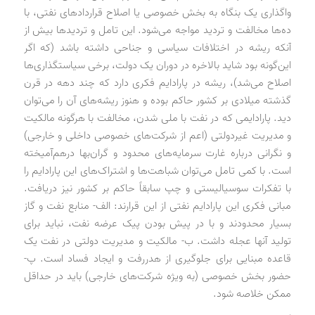
واگذاری یک بنگاه به بخش خصوصی یا اصلاح قراردادهای نفتی، با
ده‌ها مخالفت و تردید مواجه می‌شود. این تامل و تردیدها بیش از
آنکه ریشه در اختلافات سیاسی و جناحی داشته باشد (که اگر
این‌گونه بود شاید بالاخره در دوران یک دولت، برخی سیاستگذاری‌ها
اصلاح می‌شد)، ریشه در پارادایم فکری دارد که چند دهه در قرن
گذشته میلادی بر کشور حاکم بوده و هنوز ریشه‌های آن را می‌توان
دید. پارادایمی که در نفت با ملی شدن، مخالفت با هرگونه مالکیت
و مدیریت غیردولتی (اعم از شرکت‌های خصوصی داخلی و خارجی)
و نگرانی درباره غارت سرمایه‌های محدود و گران‌بها درهم‌آمیخته
است. با کمی تامل می‌توان شباهت‌ها و اشتراک‌های این پارادایم را
با تفکرات سوسیالیستی و چپ سابقاً حاکم بر کشور نیز دریافت.
مبانی فکری این پارادایم نفتی از این قرارند: الف- منابع نفت و گاز
بسیار محدودند و با در پیش بودن پیک عرضه نفت، نباید برای
تولید آنها عجله داشت. ب- مالکیت و مدیریت دولتی در نفت یک
قاعده مبنایی برای جلوگیری از هدررفت و ایجاد فساد است. پ-
حضور بخش خصوصی (به ویژه شرکت‌های خارجی) باید در حداقل
ممکن خلاصه شود.