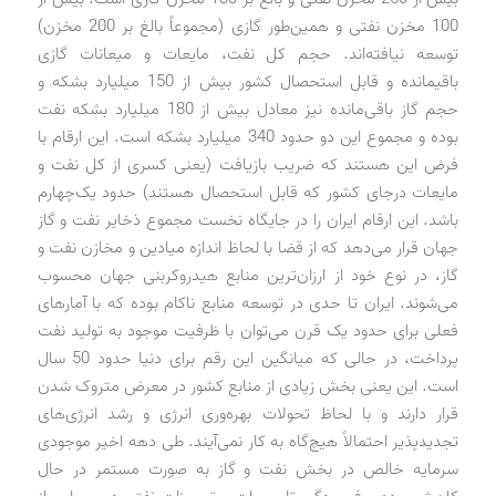
100 مخزن نفتی و همین‌طور گازی (مجموعاً بالغ بر 200 مخزن)
توسعه نیافته‌اند. حجم کل نفت، مایعات و میعانات گازی
باقیمانده و قابل استحصال کشور بیش از 150 میلیارد بشکه و
حجم گاز باقی‌مانده نیز معادل بیش از 180 میلیارد بشکه نفت
بوده و مجموع این دو حدود 340 میلیارد بشکه است. این ارقام با
فرض این هستند که ضریب بازیافت (یعنی کسری از کل نفت و
مایعات درجای کشور که قابل استحصال هستند) حدود یک‌چهارم
باشد. این ارقام ایران را در جایگاه نخست مجموع ذخایر نفت و گاز
جهان قرار می‌دهد که از قضا با لحاظ اندازه میادین و مخازن نفت و
گاز، در نوع خود از ارزان‌ترین منابع هیدروکربنی جهان محسوب
می‌شوند. ایران تا حدی در توسعه منابع ناکام بوده که با آمارهای
فعلی برای حدود یک قرن می‌توان با ظرفیت موجود به تولید نفت
پرداخت، در حالی که میانگین این رقم برای دنیا حدود 50 سال
است. این یعنی بخش زیادی از منابع کشور در معرض متروک شدن
قرار دارند و با لحاظ تحولات بهره‌وری انرژی و رشد انرژی‌های
تجدیدپذیر احتمالاً هیچ‌گاه به کار نمی‌آیند. طی دهه اخیر موجودی
سرمایه خالص در بخش نفت و گاز به صورت مستمر در حال