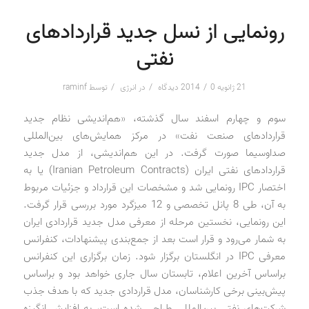
رونمایی از نسل جدید قراردادهای
نفتی
/
/
/
21 ژانویه 2014
0 دیدگاه
در
انرژی
توسط
raminf
سوم و چهارم اسفند سال گذشته، «هم‌اندیشی نظام جدید
قراردادهای صنعت نفت» در مرکز همایش‌های بین‌المللی
صداوسیما صورت گرفت. در این هم‌اندیشی، از مدل جدید
قراردادهای نفتی ایران (Iranian Petroleum Contracts) یا به
اختصار IPC رونمایی شد و مشخصات این قرارداد و جزئیات مربوط
به آن، طی 8 پانل تخصصی و 12 میزگرد مورد بررسی قرار گرفت.
این رونمایی، نخستین مرحله از معرفی مدل جدید قراردادی ایران
به شمار می‌رود و قرار است بعد از جمع‌بندی پیشنهادات، کنفرانس
معرفی IPC در انگلستان برگزار شود. زمان برگزاری این کنفرانس
براساس آخرین اعلام، تابستان سال جاری خواهد بود و براساس
پیش‌بینی برخی کارشناسان، مدل قراردادی جدید که با هدف جذب
شرکت‌های نفتی بین‌المللی طراحی شده است، به افزایش انگیزه