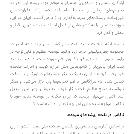
آزادگان شمالی و دارخوین) متمرکز و موفق بود. ریشه این امر به
تحریم‌های پیاپی و محیط نامساعد کسب‌وکار (قراردادهای
غیرجذاب، ریسک‌های سرمایه‌گذاری و…) بازمی‌گشت. ایران در این
حوزه نیز زمین را به کشورهایی از قبیل امارات متحده عربی، قطر و
عمان واگذار کرد.
نتیجه آنکه ظرفیت تولید نفت خام کشور طی چند دهه اخیر در
محدوده چهارمیلیونی درجا زده و تنها توسعه عظیم و قابل‌توجه در
پارس جنوبی و تا حدی غرب کارون رقم خورده است. در عمل، تولید
نفت ایران پایین‌تر از کشورهایی مثل عراق، کویت و امارات متحده
عربی قرار گرفته و ایران به یک بازیگر حاشیه‌ای در اوپک و بازار نفت
تبدیل شده که هرازگاهی با لغو تحریم‌ها وارد بازار می‌شود و هرگز
نتوانسته منابع عظیم نفت و گاز خود را به ثروتی روی زمین تبدیل
کند. اکنون می‌توان پرسید که ایران چگونه در توسعه منابع خود با
ناکامی مواجه شده و این امر چه تبعاتی داشته است؟
ناکامی در نفت: ریشه‌ها و میوه‌ها
بر اساس آمارهای برنامه‌ریزی تلفیقی شرکت ملی نفت، کشور دارای
بیش از 250 مخزن نفتی و بالغ بر 130 مخزن گازی است. بیش از