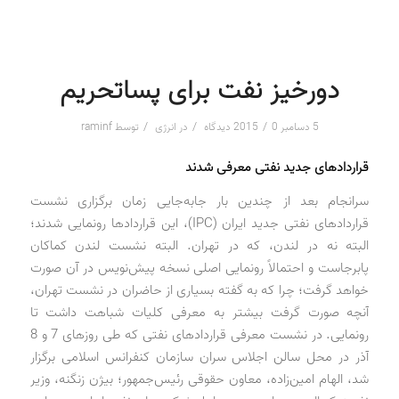
دورخیز نفت برای پساتحریم
/
/
/
5 دسامبر 2015
0 دیدگاه
در
انرژی
توسط
raminf
قراردادهای جدید نفتی معرفی شدند
سرانجام بعد از چندین بار جابه‌جایی زمان برگزاری نشست
قراردادهای نفتی جدید ایران (IPC)، این قراردادها رونمایی شدند؛
البته نه در لندن، که در تهران. البته نشست لندن کماکان
پابرجاست و احتمالاً رونمایی اصلی نسخه پیش‌نویس در آن صورت
خواهد گرفت؛ چرا که به گفته بسیاری از حاضران در نشست تهران،
آنچه صورت گرفت بیشتر به معرفی کلیات شباهت داشت تا
رونمایی. در نشست معرفی قراردادهای نفتی که طی روزهای 7 و 8
آذر در محل سالن اجلاس سران سازمان کنفرانس اسلامی برگزار
شد، الهام امین‌زاده، معاون حقوقی رئیس‌جمهور؛ بیژن زنگنه، وزیر