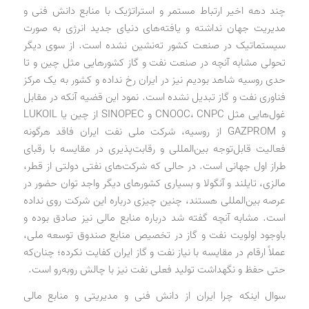
چند دهه اخیر ارتباط مستمر و استراتژیک با منابع دانش فنی و
مدیریت جهان نداشته و یافته‌های دنیای جدید انرژی به صورت
سیستماتیک در صنعت کشور ته‌نشین نشده است. از سوی دیگر
تحولی مشابه آنچه در صنعت نفت و گاز کشورهایی مثل چین و تا
حدی روسیه شاهد بودیم نیز در ایران رخ نداده و کشور به یک مرکز
فناوری نفت و گاز تبدیل نشده است. نمود این قضیه آنکه در مقابل
غول‌هایی مثل CNOOC، CNPC و SINOPEC از چین یا LUKOIL
و GAZPROM از روسیه، شرکت ملی نفت ایران فاقد هرگونه
فعالیت قابل‌توجه بین‌المللی و رقابت‌پذیری در مقایسه با رقبای
طراز اول جهانی است. در حالی که شرکت‌های نفتی دولتی از قطر،
مالزی، تایلند و آنگولا و بسیاری کشورهای دیگر واجد توان حضور در
عرصه بین‌المللی هستند، چنین چیزی درباره این شرکت روی نداده
است. مشابه آنچه گفته شد درباره منابع مالی نیز صادق بوده و
باوجود اولویت نفت و گاز در تخصیص منابع صندوق توسعه ملی،
عملاً ارقام در مقایسه با نیاز نفت و گاز ایران کفایت نکرده؛ چنان‌که
حتی حفظ و نگهداشت تولید فعلی نفت نیز با چالش روبه‌رو است.
سوال اینکه چرا ایران از دانش فنی و مدیریتی و منابع مالی