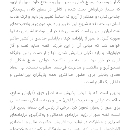
گذار از وضعیت بغرنج فعلی مسیر سهل و ممتنع دارد. سهل از آن‌رو
که بسیار درباره‌اش بحث شده و لااقل در سطح کلان پیچیدگی
چندانی ندارد؛ و ممتنع از آن‌رو که اساساً تغییر پارادایم و ترک عادت
آسان نیست. نقطه شروع این تغییر پارادایم، مروری بر واقعیت‌های
نفت ایران و جهان است که سعی شد در این نوشته اشاره‌ای به آنها
صورت گیرد. با عبور از پارادایم کهنه، پارادایم جدیدی در کشور حاکم
خواهد شد که مبانی آن از این قرارند: الف- منابع نفت و گاز
فراوان‌اند و باید نگران بی‌ارزش شدن آنها و از دست رفتن جایگاه
ایران در بازار بود. ب- به جز حاکمیت دولتی، هیچ شکلی از
تصدی‌گری و مالکیت و مدیریت فی‌نفسه مطلوب نیست. پ- ایجاد
فضای رقابتی برای حضور حداکثری همه بازیگران بین‌المللی و
داخلی یک الزام است.
بدیهی است که با فرض پذیرش سه اصل فوق (فراوانی منابع،
حاکمیت دولتی و مدیریت رقابتی) می‌توان به سادگی نسخه‌هایی
برای عبور از بحران تجویز کرد. برخی از رئوس این نسخه بدین قرار
است: الف- عبور از رژیم قراردادی خدماتی و به‌کارگیری قراردادهای
امتیازی و مشارکت در تولید ب- افزایش جذابیت مالی و اقتصادی
قراردادها، تا حدی که منجر به سرمایه‌گذاری گسترده شرکت‌های