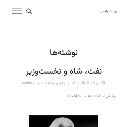
روایت رامین
نوشته‌ها
نفت، شاه و نخست‌وزیر
/
/
/
25 می 2013
0 دیدگاه
در
انرژی
,
متفرقه
توسط
raminf
ایرانیان از نفت چه می‌خواهند؟