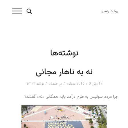
روایت رامین
نوشته‌ها
نه به ناهار مجانی
/
/
/
17 ژوئن 2016
0 دیدگاه
در
اقتصاد
توسط
raminf
چرا مردم سوئیس به طرح درآمد پایه همگانی «نه» گفتند؟