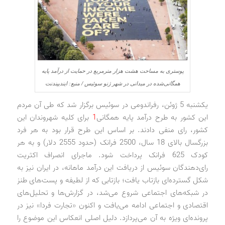
پوستری به مساحت هشت هزار مترمربع در حمایت از درآمد پایه
همگانی‌شده در میدانی در شهر ژنو سوئیس / منبع: ایندیپندنت
یکشنبه 5 ژوئن، رفراندومی در سوئیس برگزار شد که طی آن مردم
این کشور به طرح درآمد پایه همگانی
1
برای کلیه شهروندان این
کشور، رای منفی دادند. بر اساس این طرح قرار بود به هر فرد
بزرگسال بالای 18 سال، 2500 فرانک (حدود 2555 دلار) و به هر
کودک 625 فرانک پرداخت شود. ماجرای انصراف اکثریت
رای‌دهندگان سوئیس از دریافت این درآمد ماهانه، در ایران نیز به
شکل گسترده‌ای بازتاب یافت؛ بازتابی که از لطیفه و پست‌های طنز
در شبکه‌های اجتماعی شروع می‌شد، در گزارش‌ها و تحلیل‌های
اقتصادی و اجتماعی ادامه می‌یافت و اکنون «تجارت فردا» نیز در
پرونده‌ای ویژه به آن می‌پردازد. دلیل اصلی انعکاس این موضوع را