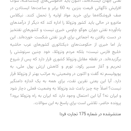
نفتی جهان ایستاده‌اند، اکنون باید خاموشی‌های چند‌ساعته، شوک
افزایش ناگهانی قیمت بنزین به 60 برابر و ساعت‌ها ایستادن در
صف فروشگاه‌ها برای خرید مواد اولیه را تحمل کنند. نیکلاس
مادورو در حالی باید کشور ونزوئلا را اداره کند که دیگر از درآمدهای
بادآورده نفتی دوران هوگو چاوس خبری نیست و کشورهای نفتخیز
در دست یافتن به اجماعی برای فریز نفتی شکست خورده‌اند. این
بار اما خبری از حکومت‌های دیکتاتوری کشورهای عرب حاشیه
خلیج فارس نیست؛ بلکه مردم ونزوئلا، خود چنین سرنوشتی را
برگزیده‌اند. در نقطه مقابل ونزوئلا کشوری قرار دارد که پس از شروع
تحریم و آغاز مسیر رکود، تورم و کاهش ارزش پول ملی، به
پوپولیسم نه گفت و اکنون در وضعیتی به مراتب بهتر از ونزوئلا قرار
دارد. آیا این یعنی نفرین نفت، برای همه به یک اندازه دامنگیر
نیست؟ اصلاً چه چیز باعث شد ونزوئلا به وضعیت فعلی دچار شود
و ایران نه؟ آیا این احتمال وجود دارد که ایران به راه ونزوئلا برود؟
پرونده حاضر، تلاشی است برای پاسخ به این سوالات.
منتشرشده در شماره 175 تجارت فردا