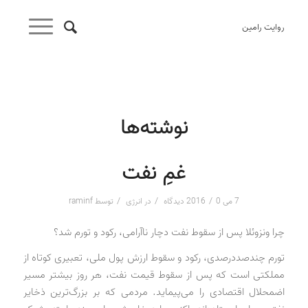
روایت رامین
نوشته‌ها
غمِ نفت
/
/
/
7 می 2016
0 دیدگاه
در
انرژی
توسط
raminf
چرا ونزوئلا پس از سقوط نفت دچار ناآرامی، رکود و تورم شد؟
تورم چندصددرصدی، رکود و سقوط ارزش پول ملی، تعبیری کوتاه از
مملکتی است که پس از سقوط قیمت نفت، هر روز بیشتر مسیر
اضمحلال اقتصادی را می‌پیماید. مردمی که بر بزرگ‌ترین ذخایر