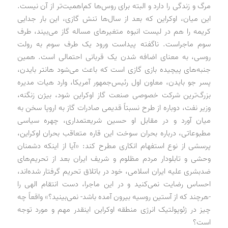
مرگ و زندگی را دارد و البته برای روس‌ها کم‌اهمیت‌تر از آن نیست.
این میان، اوکراین که بعد از سال‌ها تنش گازی، این بار جدایی
کریمه را هم در لیست انبوه متغیرهای مساله گاز می‌بیند، طرف
سوم ماجراست. ناگفته پیداست ورود یک طرف سوم به رولت
روسی، به معنای اضافه شدن یک قربانی احتمالی است. همین
جنبه‌های پیچیده بازی گازی است که باعث می‌شود هانتر بایدن،
پسر جو بایدن، معاون اول رئیس‌جمهور آمریکا، وارد هیات ‌مدیره
بزرگ‌ترین شرکت خصوصی صنعت گاز اوکراین شود، بیژن زنگنه،
وزیر نفت، دوباره از طرح نسبتاً قدیمی صادرات گاز به اروپا سخن به
میان آورد و در مقابل او حسین شریعتمداری، چهره سیاسی
مطبوعاتی، درباره بحران سوخت این قاره متعاقب بحران اوکراین،
پرسشی از نوع استفهام انکاری مطرح کند: «آیا از اینکه دشمنان
وحشی و تابلودار مردم مظلوم و شریف ایران بعد از تحریم‌های
ضدبشری علیه ایران اسلامی، خود در باتلاق تحریم گرفتار شده‌اند،
احساس رضایت نمی‌کنید و در این ماجرا، دست انتقام الهی را
-هرچند که از آستین روسیه بیرون آمده باشد- نمی‌بینید؟» واقعاً چه
چیز در ژئوپولتیک انرژی منطقه اوکراین اینقدر مهم و مورد توجه
است؟