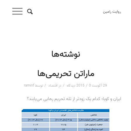
روایت رامین
نوشته‌ها
ماراتن تحریمی‌ها
/
/
/
29 آگوست 2015
0 دیدگاه
در
اقتصاد
توسط
raminf
ایران و کوبا؛ کدام یک زودتر از تله تحریم رهایی می‌یابند؟