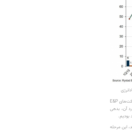
براساس گزارش ریستادانرژی، در نتیجه افت قیمت نفت، موارد ورشکستگی Chapter 11 شرکت‌های E&P
هارساله بازگشته و در فصل دوم امسال به 19 مورد رسیده که در 8 مورد آن، بدهی
د، این مرحله