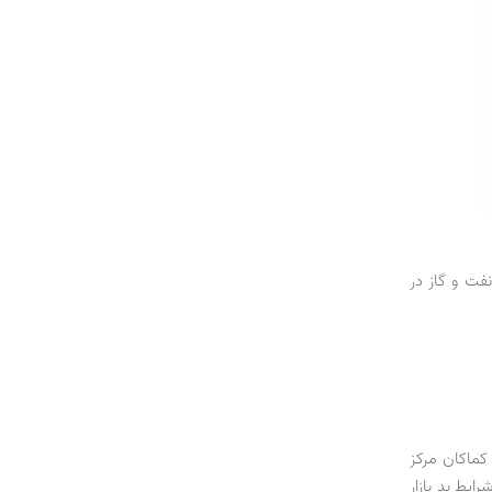
دیلویت درباره M&A در نفت و گاز منتشر شده که براساس آن اندازه کل بازار M&A نفت و گاز در
امارات) پیشرو بوده‌اند. آمریکا با سهم 60 درصدی کماکان مرکز
ر نتیجه شرایط بد بازار