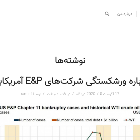
درباره من
نوشته‌ها
اره ورشکستگی شرکت‌های E&P آمریکایی
/
/
/
17 آگوست 2020
0 دیدگاه
در
اقتصاد و نفت
توسط
raminf