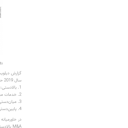
رو
سال 2019 حدود 370 میلیارد دلار بوده است:
1. بالادستی: 156 م.د
2. خدمات میادین نفتی: 19 م.د
3. میان‌دستی: 78 م.د
4. پایین‌دستی: 114 م.د