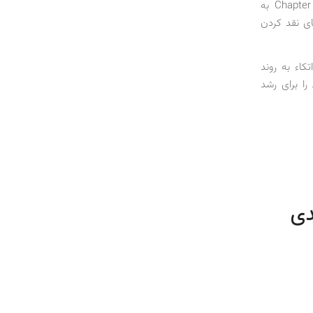
همچون تولد یا رشد، دوره‌ای از حیات بسیاری از شرکت‌هاست. ورشکستگی تحت Chapter 11 به
و ادامه حیات می‌دهد و برخلاف Chapter 7 به معنای نقد کردن
کاء به روند
را برای رشد
دی