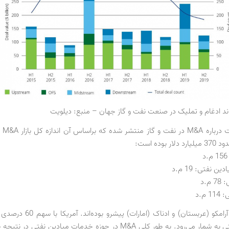
ند ادغام و تملیک در صنعت نفت و گاز جهان – منبع: دیلویت
گزارش 
در خاورمیانه آرامکو (عربستان) و ادناک (
M&A بالادستی به شمار می‌رود. به طور کلی M&A در حوزه خدمات میادین نفتی د