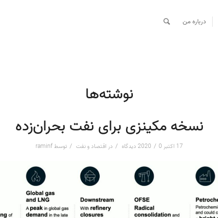
درباره من
نوشته‌ها
نسخه مکینزی برای نفت بحران‌زده
/
/
/
17 اکتبر 2020
0 دیدگاه
در
اقتصاد و نفت
توسط
raminf