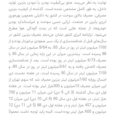
نهایت به نظر می‌رسد هنوز بی‌کیفیت بودن یا نبودن بنزین تولید
داخل، به طور کامل مشخص نشده است. گذشته از کیفیت بنزین
مصرفی، مصرف بالای سوخت در کشور به دلایلی همچون بهره‌وری
انرژی پایین در صنعت، ارزانی نسبی سوخت و غیراستاندارد بودن
خودروها، از جمله عللی است که در بحث آلودگی هوا مطرح
می‌شود. ترازنامه انرژی کشور نشان می‌دهد مصرف بنزین کشور در
سال‌های قبل از هدفمندسازی از یک سیر صعودی برخوردار بوده و از
7/60 میلیون لیتر در روز در سال 83، به 8/64 میلیون لیتر در سال
88 رسیده است. بیشترین میزان در این بازه زمانی در سال 85 با
مصرف 6/73 میلیون لیتر در روز بوده است. بعد از هدفمندسازی
مصرف کاهش یافته و به 3/61میلیون‌ لیتر در روز در سال 89، و
7/59 میلیون لیتر در سال 90 رسیده است. در هفته نخست دی
امسال روزانه 7/60میلیون لیتر بنزین مصرف شد که سهم تهران از
این میزان مصرف 13میلیون و 300هزار لیتر بوده است. در هفته
اول دی سال گذشته (3 الی 9 دی) این میزان 11 میلیون و 700
هزار لیتر، در هفته اول دی سال 89 (4 الی 10 دی) این میزان 12
میلیون و 457 هزار لیتر و در هفته اول دی 88 (5 الی 11 دی) 12
میلیون و 600 هزار لیتر بوده است. البته باید توجه داشت معمولاً