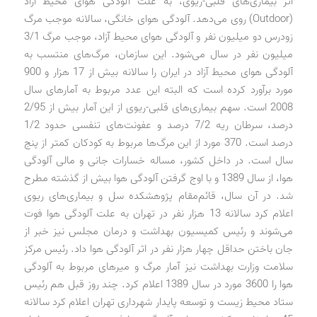
اثر بیماری‌های قلبی-ریوی، به علت آلودگی هوای محیط آزاد
(Outdoor) روی می‌دهد. آلودگی هوای خانگی، سالانه موجب مرگ
زودرس دو میلیون نفر و آلودگی هوای محیط آزاد، موجب مرگ 3/1
میلیون نفر در سال می‌شود. این سازمان، مرگ‌های منتسب به
آلودگی هوای محیط آزاد در ایران را سالانه بیش از 17 هزار و 900
مورد برآورد کرده است که البته این عدد مربوط به آمارهای سال
2008 است. سهم بیماری‌های قلبی-ریوی از این آمار بیش از 2/95
درصد، سرطان ریه 7/2 درصد و عفونت‌های تنفسی حدود 1/2
درصد است. 370 مورد از این مرگ‌ها مربوط به کودکان کمتر از پنج
سال است. در داخل کشور، مساله خسارات جانی و مالی آلودگی
هوا، از سال 1389 و با اوج گرفتن آلودگی هوا بیش از گذشته مطرح
شد. در آن سال، قائم‌مقام پژوهشکده سل و بیماری‌های ریوی
اعلام کرد سالانه 13 هزار نفر در تهران به علت آلودگی هوا فوت
می‌شوند و رئیس کمیسیون بهداشت و درمان مجلس نیز خبر از
جان باختن حداقل چهار هزار نفر در اثر آلودگی هوا داد. رئیس مرکز
سلامت وزارت بهداشت نیز آمار مرگ و میرهای مربوط به آلودگی
هوا را 3600 مورد در سال 1389 اعلام کرد. چند روز قبل هم رئیس
ستاد محیط زیست و توسعه پایدار شهرداری تهران اعلام کرد سالانه