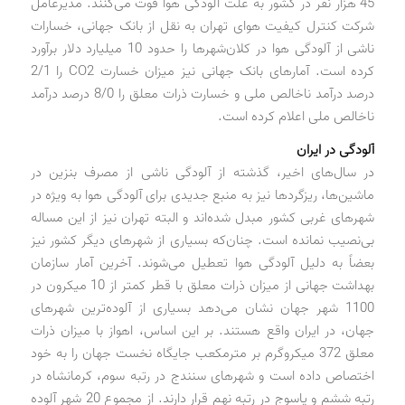
45 هزار نفر در کشور به علت آلودگی هوا فوت می‌کنند. مدیرعامل
شرکت کنترل کیفیت هوای تهران به نقل از بانک جهانی، خسارات
ناشی از آلودگی هوا در کلان‌شهرها را حدود 10 میلیارد دلار برآورد
کرده است. آمارهای بانک جهانی نیز میزان خسارت CO2 را 2/1
درصد درآمد ناخالص ملی و خسارت ذرات معلق را 8/0 درصد درآمد
ناخالص ملی اعلام کرده است.
آلودگی در ایران
در سال‌های اخیر، گذشته از آلودگی ناشی از مصرف بنزین در
ماشین‌ها، ریزگردها نیز به منبع جدیدی برای آلودگی هوا به ویژه در
شهرهای غربی کشور مبدل شده‌اند و البته تهران نیز از این مساله
بی‌نصیب نمانده است. چنان‌که بسیاری از شهرهای دیگر کشور نیز
بعضاً به دلیل آلودگی هوا تعطیل می‌شوند. آخرین آمار سازمان
بهداشت جهانی از میزان ذرات معلق با قطر کمتر از 10 میکرون در
1100 شهر جهان نشان می‌دهد بسیاری از آلوده‌ترین شهرهای
جهان، در ایران واقع هستند. بر این اساس، اهواز با میزان ذرات
معلق 372 میکروگرم بر مترمکعب جایگاه نخست جهان را به خود
اختصاص داده است و شهرهای سنندج در رتبه سوم، کرمانشاه در
رتبه ششم و یاسوج در رتبه نهم قرار دارند. از مجموع 20 شهر آلوده