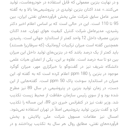
و در نهایت بنزین معمولی که قابل استفاده در خودروهاست، تولید
می‌کنند.» عدد اکتان بنزین تولیدی در پتروشیمی‌ها بالا و به گفته
مدیر عامل سابق شرکت ملی پخش فرآورده‌های نفتی ایران، بین
95 تا 110 است.‌ این در حالی است که بر اساس اعلام اخیر دکتر
رشیدی، مدیرعامل شرکت کنترل کیفیت هوای تهران، عدد اکتان
بنزین مصرف داخل 12 واحد کمتر از استاندارد جهانی است. رشیدی
همچنین گفته است میزان ترکیبات آروماتیک (که سرطان‌زا هستند)
باید کمتر از یک درصد باشد که در بنزین‌های تولید داخل این میزان
بین دو تا سه درصد است. علاوه بر این، یکی از اعضای هیات علمی
دانشگاه شریف نیز در گفت‌وگو با خبرگزاری مهر، میزان گوگرد
موجود در بنزین را 180 ppm اعلام کرده است که به گفته او، این
میزان در استاندارد سوخت پاک 50 ppm است. گفته‌هایی از این
دست، در زمان تولید بنزین در پتروشیمی در سال 89 نیز مطرح
شده بود و از سوی رئیس سازمان حفاظت از محیط زیست تکذیب
شد. وزیر نفت نیز در کنفرانس خبری دی 89، این مساله را تکذیب
کرد و گفت بنزین تولید پتروشیمی اصلاً در تهران استفاده نمی‌شود.
امسال نیز مقامات مسوول شرکت ملی پالایش و پخش
فرآورده‌های نفتی، مطابق روال هر سال به تکذیب پرداختند و در