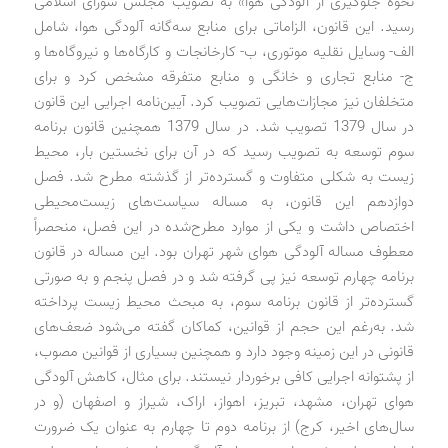
نحوه جلوگیری از آلودگی هوا» به تصویب مجلس شورای اسلامی
رسید. این قانون، الزاماتی برای منابع سه‌گانه آلودگی هوا، شامل
الف- وسایل نقلیه موتوری، ب- کارخانجات و کارگاه‌ها و نیروگاه‌ها و
ج- منابع تجاری و خانگی و منابع متفرقه مشخص کرد و برای
متخلفان نیز مجازات‌هایی تصویب کرد. آیین‌نامه اجرایی این قانون
در سال 1379 تصویب شد. در سال 1379 همچنین قانون برنامه
سوم توسعه به تصویب رسید که در آن برای نخستین بار، محیط
زیست به شکلی متفاوت و گسترده‌تر از گذشته مطرح شد. فصل
دوازدهم این قانون، به مساله سیاست‌های زیست‌محیطی
اختصاص داشت و یکی از موارد مطرح‌شده در این فصل، منحصراً
معطوف مساله آلودگی هوای شهر تهران بود. این مساله در قانون
برنامه چهارم توسعه نیز پی گرفته شد و در فصل پنجم و به صورتی
گسترده‌تر از قانون برنامه سوم، به مبحث محیط زیست پرداخته
شد. به‌رغم این حجم از قوانین، کماکان گفته می‌شود ضعف‌های
قانونی در این زمینه وجود دارد و همچنین بسیاری از قوانین مصوب،
از پشتوانه اجرایی کافی برخوردار نیستند. برای مثال، کاهش آلودگی
هوای تهران، مشهد، تبریز، اهواز، اراک، شیراز و اصفهان (و در
سال‌های اخیر، کرج) از برنامه دوم تا چهارم به عنوان یک ضرورت