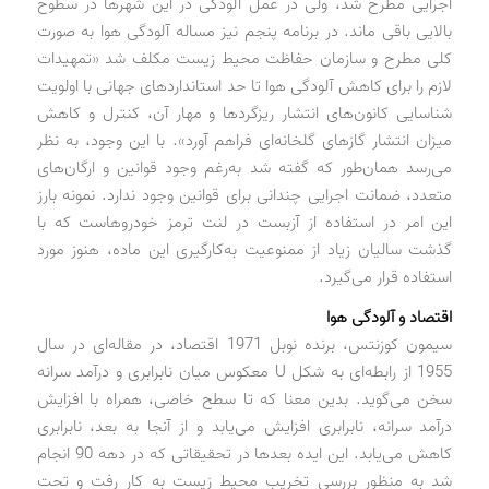
اجرایی مطرح شد، ولی در عمل آلودگی در این شهرها در سطوح
بالایی باقی ماند. در برنامه پنجم نیز مساله آلودگی هوا به صورت
کلی مطرح و سازمان حفاظت محیط زیست مکلف شد «تمهیدات
لازم را برای کاهش آلودگی هوا تا حد استانداردهای جهانی با اولویت
شناسایی کانون‌های انتشار ریزگردها و مهار آن، کنترل و کاهش
میزان انتشار گازهای گلخانه‌ای فراهم آورد». با این وجود، به نظر
می‌رسد همان‌طور که گفته شد به‌رغم وجود قوانین و ارگان‌های
متعدد، ضمانت اجرایی چندانی برای قوانین وجود ندارد. نمونه بارز
این امر در استفاده از آزبست در لنت‌ ترمز خودروهاست که با
گذشت سالیان زیاد از ممنوعیت به‌کارگیری این ماده، هنوز مورد
استفاده قرار می‌گیرد.
اقتصاد و آلودگی هوا
سیمون کوزنتس، برنده نوبل 1971 اقتصاد، در مقاله‌ای در سال
1955 از رابطه‌ای به شکل U معکوس میان نابرابری و درآمد سرانه
سخن می‌گوید. بدین معنا که تا سطح خاصی، همراه با افزایش
درآمد سرانه، نابرابری افزایش می‌یابد و از آنجا به بعد، نابرابری
کاهش می‌یابد. این ایده بعدها در تحقیقاتی که در دهه 90 انجام
شد به منظور بررسی تخریب محیط زیست به کار رفت و تحت