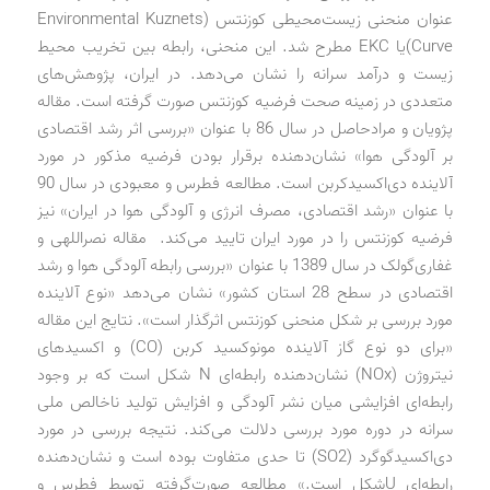
عنوان منحنی زیست‌محیطی کوزنتس (Environmental Kuznets
Curve)یا EKC مطرح شد. این منحنی، رابطه بین تخریب محیط
زیست و درآمد سرانه را نشان می‌دهد. در ایران، پژوهش‌های
متعددی در زمینه صحت فرضیه کوزنتس صورت گرفته است. مقاله
پژویان و مرادحاصل در سال 86 با عنوان «بررسی اثر رشد اقتصادی
بر آلودگی هوا» نشان‌دهنده برقرار بودن فرضیه مذکور در مورد
آلاینده دی‌اکسیدکربن است. مطالعه فطرس و معبودی در سال 90
با عنوان «رشد اقتصادی، مصرف انرژی و آلودگی هوا در ایران» نیز
فرضیه کوزنتس را در مورد ایران تایید می‌کند. مقاله نصراللهی و
غفاری‌گولک در سال 1389 با عنوان «بررسی رابطه آلودگی هوا و رشد
اقتصادی در سطح 28 استان کشور» نشان می‌دهد «نوع آلاینده
مورد بررسی بر شکل منحنی کوزنتس اثرگذار است». نتایج این مقاله
«برای دو نوع گاز آلاینده مونوکسید کربن (CO) و اکسیدهای
نیتروژن (NOx) نشان‌دهنده رابطه‌ای N شکل است که بر وجود
رابطه‌ای افزایشی میان نشر آلودگی و افزایش تولید ناخالص ملی
سرانه در دوره مورد بررسی دلالت می‌کند. نتیجه بررسی در مورد
دی‌اکسیدگوگرد (SO2) تا حدی متفاوت بوده است و نشان‌دهنده
رابطه‌ای U‌شکل است.» مطالعه صورت‌گرفته توسط فطرس و