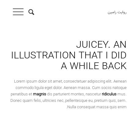
روایت رامین
JUICEY. AN
ILLUSTRATION THAT I DID
A WHILE BACK
Lorem ipsum dolor sit amet, consectetuer adipiscing elit. Aenean
commodo ligula eget dolor. Aenean massa. Cum sociis natoque
penatibus et
magnis
dis parturient montes, nascetur
ridiculus
mus.
Donec quam felis, ultricies nec, pellentesque eu, pretium quis, sem.
Nulla consequat massa quis enim.