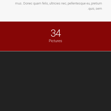
mus. Donec quam felis, ultricies nec, pellentesque eu, pretium
quis, sem.
34
Pictures