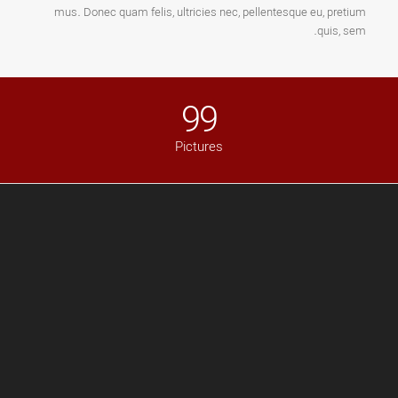
mus. Donec quam felis, ultricies nec, pellentesque eu, pretium
quis, sem.
99
Pictures