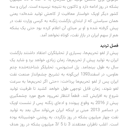
بشکه در روز ادامه دارد و تاکنون به نتیجه نرسیده است. ایران و سه
کشور دیگر اوپک خواستار معافیت از کاهش تولید شده‌اند؛ یعنی
همان سیاستی که از ابتدای بازگشت زنگنه به کرسی وزارت نفت در
پیش گرفته شده و او بر مبنای آن اعلام کرده بود حتی یک بشکه
هم از سهم ایران در بازار نفت، کوتاه نخواهد آمد.
فصل تردید
پیش از لغو تحریم‌ها، بسیاری از تحلیلگران اعتقاد داشتند بازگشت
ایران به تولید پیش از تحریم‌ها، زمان زیادی خواهد برد و شاید یک
سال به طول بینجامد. پل استیونس، تحلیلگر شناخته‌شده چتم
هاوس، در اسفند1393 این‌گونه به تشریح چشم‌انداز صنعت نفت
ایران پس از لغو تحریم‌ها پرداخت: «حتی اگر تحریم‌ها به سرعت
لغو شوند، زمان قابل ‌توجهی طول خواهد کشید تا ظرفیت تولید
شروع به افزایش کند. قطعاً انتظار نمی‌رود هیچ مورد چشمگیری
پیش از 2016 به وقوع پیوندد و ادعای زنگنه پس از نشست اوپک
در دسامبر 2013 مبنی بر اینکه ایران می‌تواند سال بعد به تولید
نفت چهار میلیون بشکه در روز بازگردد، به روشنی خوشبینانه بوده
است. اغلب ناظران معتقدند 3 تا 5 /3 میلیون بشکه در روز هدف