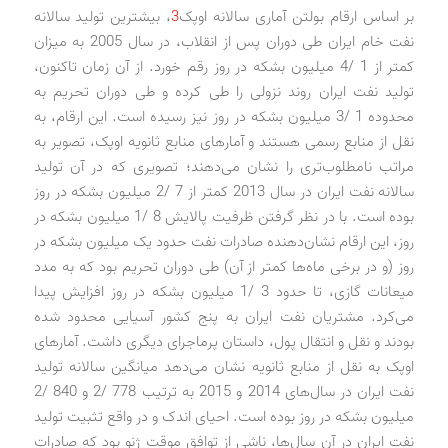
بر اساس ارقام بولتن آماری سالانه اوپک
3
، بیشترین تولید سالانه
نفت خام ایران طی دوران پس از انقلاب، در سال 2005 به میزان
کمتر از 1 /4 میلیون بشکه در روز رقم خورد. از آن زمان تاکنون،
تولید نفت ایران روند نزولی را طی کرده و طی دوران تحریم به
محدوده 1 /3 میلیون بشکه در روز نیز رسیده است. این ارقام، به
نقل از منابع رسمی هستند و آمارهای منابع ثانویه اوپک، تصویر به
مراتب نامطلوب‌تری را نشان می‌دهند؛ تصویری که در آن تولید
سالانه نفت ایران در سال 2013 کمتر از 7 /2 میلیون بشکه در روز
بوده است. با در نظر گرفتن ظرفیت پالایش 8 /1 میلیون بشکه در
روز، این ارقام نشان‌دهنده صادرات نفت حدود یک میلیون بشکه در
روز (و در برخی ماه‌ها کمتر از آن) طی دوران تحریم بود که به مدد
میعانات گازی، تا حدود 3 /1 میلیون بشکه در روز افزایش پیدا
می‌کرد. مشتریان نفت ایران به پنج کشور آسیایی محدود شده
بودند و نقل و انتقال پول، داستان پرماجرای دیگری داشت. آمارهای
اوپک به نقل از منابع ثانویه نشان می‌دهد میانگین سالانه تولید
نفت ایران در سال‌های 2014 و 2015 به ترتیب 778 /2 و 840 /2
میلیون بشکه در روز بوده است. احیای اندک و در واقع تثبیت تولید
نفت ایران در آن سال‌ها، ناشی از توافق موقت ژنو بود که صادرات