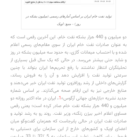
تولید نفت خام ایران بر اساس آمارهای رسمی (میلیون بشکه در
روز) – منبع: اوپک
دو میلیون و 440 هزار بشکه نفت خام. این آخرین رقمی است که
به عنوان صادرات نفت خام ایران از سوی مقام‌های رسمی اعلام
شده و با احتساب میعانات گازی، به حدود سه میلیون بشکه در روز
و شاید حتی بیشتر می‌رسد. در حالی که یک سال قبل بسیاری از
تحلیلگران انتظار نداشتند با رفع تحریم‌ها ایران بتواند با چنین
سرعتی تولید نفت را افزایش دهد و آن را به فروش رساند،
گزارش‌های داخلی از رشد روزافزون تولید نفت ایران خبر می‌دهند و
منابع خارجی نیز به این ارقام صحه می‌گذارند. بر اساس شماره
جدید نشریه «بازارهای جهانی آرگوس»
1
، ایران در ماه اکتبر روزانه دو
میلیون و 440 هزار بشکه نفت خام صادر کرده است؛ یعنی رقمی
مساوی اعلام اخیر بیژن زنگنه، وزیر نفت. روند رو به رشد تولید و
صادرات نفت ایران در حالی پابرجاست که همزمان گفت‌وگو میان
اعضای اوپک و کشورهای خارج از این سازمان برای دستیابی به
فرمولی برای کاهش تولید این سازمان به 5 /32 تا 33 میلیون