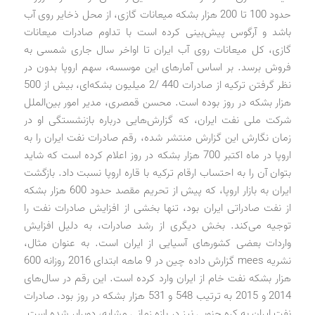
حدود 100 تا 200 هزار بشکه میعانات گازی، از محل ذخایر روی آب
باشد و آرگوس پیش‌بینی کرده است با تداوم صادرات میعانات
گازی، کل میعانات روی آب ایران تا اواخر سال جاری شمسی به
فروش برسد. بر اساس آمارهای این موسسه، سهم اروپا بدون در
نظر گرفتن ترکیه از صادرات 440 /2 میلیون بشکه‌ای، بیش از 500
هزار بشکه در روز بوده است. محسن قمصری، مدیر امور بین‌الملل
شرکت ملی نفت ایران، که گزارش‌هایی درباره بازنشستگی او در
زمان نگارش این گزارش منتشر شده، رقم صادرات نفت ایران را به
اروپا در ماه اکتبر 700 هزار بشکه در روز اعلام کرده است که شاید
بتوان آن را به احتساب ارقام ترکیه با قاره اروپا نسبت داد. بازگشت
ایران به بازار اروپا، که پیش از تحریم مقصد حدود 600 هزار بشکه
از نفت صادراتی ایران بود، تنها بخشی از افزایش صادرات نفت را
توجیه می‌کند. بخش دیگری از رشد صادرات، به دلیل افزایش
واردات بعضی کشورهای آسیایی از ایران است. به عنوان مثال،
نشریه mees گزارش داده چین در 9 ‌ماهه ابتدای 2016 روزانه 600
هزار بشکه نفت خام از ایران وارد کرده است. این رقم در سال‌های
2014 و 2015 به ترتیب 548 و 531 هزار بشکه در روز بود. صادرات
نفت ایران به کره جنوبی نیز در بازه زمانی مشابه، دوبرابر شده است.