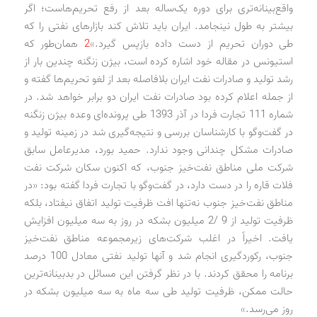
واقع‌بینانه‌تری برای دوره یک‌ساله بعد از رفع تحریم‌هاست؛ اگر
بیشتر به طول نینجامد. ایران باید تلاش کند بازارهای نفتی را که
طی دوران تحریم از دست داده بازپس گیرد.»
2
همان‌طور که
استیونس در مقاله خود اشاره کرده است، بیژن زنگنه چندین بار از
رشد تولید و صادرات نفت ایران بلافاصله بعد از لغو تحریم‌ها گفته و
از جمله اعلام کرده بود صادرات نفت ایران دو برابر خواهد شد. در
شماره 111 تجارت فردا در آذر 1393 طی پرونده‌ای وعده بیژن زنگنه
در گفت‌وگو با کارشناسان بررسی و نتیجه‌گیری شد در زمینه تولید و
صادرات مشکل چندانی وجود ندارد. حمید بورد، مدیرعامل سابق
شرکت ملی مناطق نفت‌خیز جنوب، که اکنون سکان شرکت نفت
فلات قاره را در دست دارد، در گفت‌وگو با تجارت فردا گفته بود: «در
مناطق نفت‌خیز جنوب نه‌تنها افت ظرفیت تولید اتفاق نیفتاد، بلکه
ظرفیت تولید از 9 /2 میلیون بشکه در روز به سه میلیون افزایش
یافت. اخیراً در اغلب شرکت‌های زیرمجموعه مناطق نفت‌خیز
جنوب، رکوردگیری انجام شد و آنها تولید نفتی معادل 100 درصد
برنامه را محقق کردند. با در نظر گرفتن این مسائل در بدبینانه‌ترین
حالت ممکن، ظرفیت تولید طی سه ماه به سه میلیون بشکه در
روز می‌رسد.»