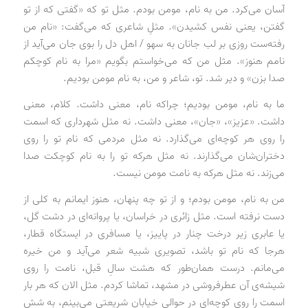
آسان می‌کرد. من به نام، مومن بودم. مثل تو که «گفتی که از تو
گفتن، یعنی نفس کشیدن». مثلِ شاعری که می‌گفت: «نام من
رفته‌ست روزی بر لب جانان به سهو / اهل دل را بوی جان می‌آید از
نامم هنوز». مثل من که می‌خواستم بگویم «مرا به نام کوچکم
صدا بزن» و دیر شد. تو، شاعر و من، به نام مومن بودیم.
ما به نام، مومن بودیم؛ چراکه نام، معنی داشت. کلام، معنی
داشت. «عزیز»، «جان»، معنی داشت. نه مثل شهرداری که اسمت
را روی هر کوچه‌ای می‌گذارد. نه مثل مردمی که نام تو را روی
دختران‌شان می‌گذارند. نه مثل هرکه تو را به نام کوچکت صدا
می‌زند. نه مثل هرکه به نامت مومن نیست.
من به نام، مومن بودم؛ و از تو چه پنهان، هنوز ایمانم به کلی از
دست نرفته است. مثل زائری در خراسان، یا پروانه‌ای در دشت گل،
یا عابری زیر درخت چنار در پاییز، یا مسافری در ایستگاه قطار،
هرجا که نام تو باشد، تصویری شبیه شعر می‌آید و من خیره
می‌مانم. درست همان‌طور که هشت سالِ قبل، نامت را روی
شیشه‌ی آن عطرفروشی در مشهد، تماشا کردم. مثل الان که هر بار
اسمت را روی کوچه‌ای در حوالی خیابان شریعتی می‌بینم، به شش