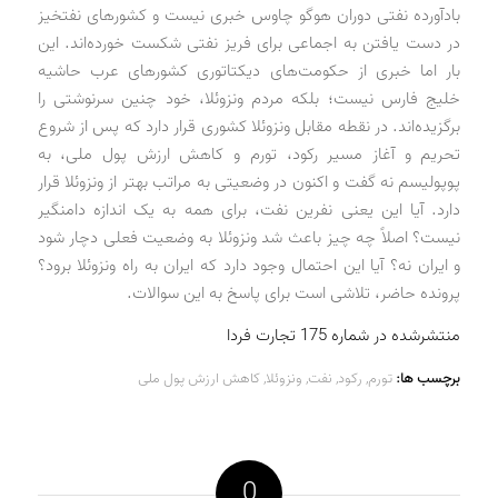
بادآورده نفتی دوران هوگو چاوس خبری نیست و کشورهای نفتخیز
در دست یافتن به اجماعی برای فریز نفتی شکست خورده‌اند. این
بار اما خبری از حکومت‌های دیکتاتوری کشورهای عرب حاشیه
خلیج فارس نیست؛ بلکه مردم ونزوئلا، خود چنین سرنوشتی را
برگزیده‌اند. در نقطه مقابل ونزوئلا کشوری قرار دارد که پس از شروع
تحریم و آغاز مسیر رکود، تورم و کاهش ارزش پول ملی، به
پوپولیسم نه گفت و اکنون در وضعیتی به مراتب بهتر از ونزوئلا قرار
دارد. آیا این یعنی نفرین نفت، برای همه به یک اندازه دامنگیر
نیست؟ اصلاً چه چیز باعث شد ونزوئلا به وضعیت فعلی دچار شود
و ایران نه؟ آیا این احتمال وجود دارد که ایران به راه ونزوئلا برود؟
پرونده حاضر، تلاشی است برای پاسخ به این سوالات.
منتشرشده در شماره 175 تجارت فردا
برچسب ها:
تورم
,
رکود
,
نفت
,
ونزوئلا
,
کاهش ارزش پول ملی
0