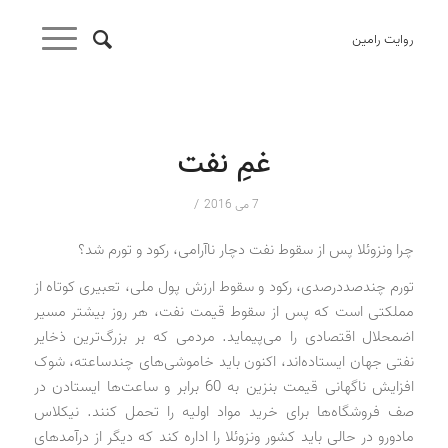
روایت رامین
غمِ نفت
/
7 می 2016
چرا ونزوئلا پس از سقوط نفت دچار ناآرامی، رکود و تورم شد؟
تورم چندصددرصدی، رکود و سقوط ارزش پول ملی، تعبیری کوتاه از
مملکتی است که پس از سقوط قیمت نفت، هر روز بیشتر مسیر
اضمحلال اقتصادی را می‌پیماید. مردمی که بر بزرگ‌ترین ذخایر
نفتی جهان ایستاده‌اند، اکنون باید خاموشی‌های چند‌ساعته، شوک
افزایش ناگهانی قیمت بنزین به 60 برابر و ساعت‌ها ایستادن در
صف فروشگاه‌ها برای خرید مواد اولیه را تحمل کنند. نیکلاس
مادورو در حالی باید کشور ونزوئلا را اداره کند که دیگر از درآمدهای