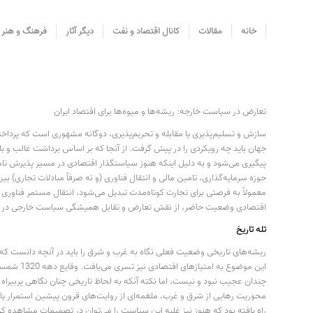
خانه
مقالات
کانال اقتصاد و نفت
دیگر آثار
فرهنگ و هنر
تعارض در سیاست خارجه: ریشه‌ها و میوه‌ها برای اقتصاد ایران
سازش و تسلیم‌پذیری یا مقابله و تحریم‌پذیری، دوگانه مشهوری است که پرداخت
جهان باید چه رویکردی را در پیش گرفت. از آنجا که بر اساس برداشت غالب و با
پیگیری می‌شود و به دلیل اینکه هنوز سیاستگذار اقتصادی در مسیر پذیرش تام و ت
حوزه سرمایه‌گذاری، تامین مالی و انتقال فناوری (و نه صرفاً مبادلات تجاری) 
معمولاً به فرصتی برای تجارت کوتاه‌مدت تبدیل می‌شود، انتقال مستمر فناوری 
اقتصادی وضعیت حاضر، از نقش تعارض و تقابل همیشگی سیاست خارجی در وضع
تله تاریخ
ریشه‌های تاریخی وضعیت فعلی نگاه به غرب و شرق را باید در آنچه دانست که عم
این موضو
چندان عجیب نبود و نیست، اما نکته آنکه به لحاظ تاریخی چنان نگاهی پربیراه ه
محوریت رهایی از شرق و غرب، ملغمه‌ای از روایت‌های قرون پیشین استمرار ی
راه یافته بود که هنوز نیز غلبه این سیاست را می‌توان در تصمیمات مشاهده کر