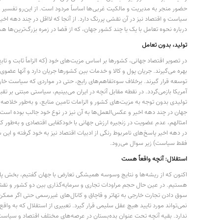
حضور منجر به مدیریت و مالکیت غربی‌ها اساساً مردود است. از این‌رو تفسیر ف
درباره نحوه تعامل با یک یا چند کشور جهان، که از قضا در زمره بزرگ‌ترین‌ها 
تولید، بدون تعامل
در تصویر اقتصاد جهانی، کشورها بر اساس مزیت‌های خود (که الزاماً ثابت و تاب
بهره می‌گیرند. جریان پول و کالا و خدمات بین کشورها جریان دارد و آنها عضوی 
توسعه قرار گیرند. برخلاف سوءتفاهم‌های رایج، حتی در مواردی که سیاست خارج
آمریکا بازمی‌گردد. در نقطه مقابل آنچه در ایران می‌بینیم، سیاستی مبتنی بر 
تولیدی بدون توجه به مزیت‌های کشور و الزامات تامین منابع، و به‌طور خلاصه
جهان در چند دهه اخیر و عکس‌العمل‌ها به آن نیز در نوع خود جالب بوده است: ک
امثالهم، عدم عضویت در زنجیره ارزش جهانی با خودکفایی اقتصادی و به‌طور کلی 
در دهه اخیر پاسخ‌های نامربوط رنگی از ادبیات اقتصاد نیز به خود گرفته و این 
فقط سیاست) زیر سوال می‌رود.
استقلال: آنچه واقعاً هست
اکنون که از ریشه‌ها و نتایج وسوسه همیشگی تعارض با جهان گفتیم، بخش پایان
هستیم. در عین حال حجم مراودات تجاری و سرمایه‌گذاری بین دو کشور و نقش‌آف
سوق دادن تجارت خارجی به تهاتر و قاچاق و کانال‌های غیررسمی حتی اگر ممک
نمی‌تواند مورد تایید هیچ عقل سلیمی قرار گیرد. تعبیری از استقلال که به
ندارد. بقیه آنچه تحت عنوان بده‌بستان در عرصه‌های مختلف اقتصاد و سیاست می