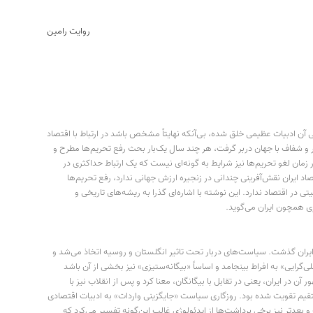
روایت رامین
آن ادبیات عظیمی خلق شده، بی‌آنکه نهایتاً مشخص باشد در ارتباط با اقتصاد
مر و شفاف با جهان دربر گرفت، هر چند سال یک‌بار بحث رفع تحریم‌ها مطرح و
ر زمان لغو تحریم‌ها نیز شرایط به گونه‌ای نیست که یک ارتباط حداکثری در
اد ایران نقش‌آفرینی چندانی در زنجیره ارزش جهانی ندارد، رفع تحریم‌ها
در اقتصاد ندارد. این نوشته با اشاره‌ای گذرا به ریشه‌های تاریخی و
 همچون ایران می‌گوید.
ایران گذشت. سیاست‌های دربار تحت‌ تاثیر انگلستان و روسیه اتخاذ می‌شد و
همراه بود. البته این‌که «ملی‌گرایی» به افراط بینجامد و اساساً «بیگانه‌ستیزی» نیز بخشی از آن باشد
ر ایران، یعنی در تقابل با بیگانگان، معنا کرد و پس از انقلاب نیز با
قیم تقویت شده بود. روزگاری سیاست «جایگزینی واردات» به ادبیات اقتصادی
بعدتر نیز برخی برداشت‌ها از ایدئولوژی غالب این‌گونه تفسیر می‌کرد که