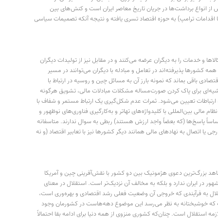
 از انواع برداشت‌ها در جریان تاریخ معاصر ایران است و کنش‌های بین
ر آن نقشی پررنگ دارد. از آنجا که لااقل در چند دهه اخیر همواره سیاست وامدار اقتصاد بوده، سرریز ناکامی‌های حوزه سیاست (از کودتای 28 مرداد تا اقدامات ترامپ) به حوزه اقتصاد تسری یافته و نتیجه آنکه تصمیمات سیاسی
ها و خدمات را به دیگران عرضه می‌کنند و در مقابل نیز از تولیدات دیگران
مه کشورها پذیرفته‌اند در تعامل و مبادله با دیگران می‌توانند در مسیر
ادی باقی بماند که نمونه بارز آن به مسائل چین و روسیه در ارتباط با
و حاشیه‌ای برای پاک کردن صورت‌مساله مشکلات مبادلات مالی، تشویق هرگونه
 ارتباطات تعیین می‌شود. ثمرات عدم شکل‌گیری یک ارتباط مستمر و شفاف با
مالی بین‌المللی با کلیدواژه‌های تهاتر و به‌کارگیری فناوری‌های نوظهور و
ساساً پاسخ‌ها (که بعضاً واجد ارزش هستند) ربطی به سوال ندارند. متاسفانه
ی یا اتصال به نهادهای مالی همانند دیگر کشورها نیز با تعابیر اقتصاد (و نه
اهد بزرگ‌ترین دعوی هژمونیک بین دو کشور با نقش‌آفرینی چین و آمریکا
ر در ایران ندارد و بلکه به مخالف آن نزدیک‌تر است. استقلال در معنای
قلال به فرآیندی که خروجی آن وضعیت فعلی رشد اقتصادی و بهره‌وری است،
است که خوشبختانه به نظر می‌رسد این موضوع دهه‌هاست در کشورمان وجود
 استقلال است. چنان‌که کشوری منزوی از همه دنیا برای ادامه بقا احتمالاً