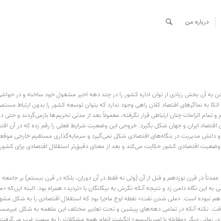
درباره من
ن به آن بخش زیادی از توان اداره کشور را در چند دهه اخیر مشغول خود ساخته و در حواشی 
 اتکا به نماگرهای اقتصاد کلان راهی وجود ندارد که بتوان توسعه کشور را بدون ارتباط مست
مام الزامات چنان ارتباطی قرار نگرفته، معمولاً بعد از مدتی تحریم‌ها بازمی‌گردند و حتی د
بین اقتصاد ایران و جهان شکل بگیرد. خروجی این وضعیت شرایط فعلی را رقم زده که در آن اقتص
و دانش مدیریت در بنگاه‌های اقتصادی شکل نمی‌گیرد و سرمایه‌گذاری مستقیم خارجی موقعیتی 
یت اقتصادی کشور حکایت می‌کند و بعد از معنای دقیق‌تر استقلال اقتصادی برای کشوری
دتاً در قرن نوزدهم و قبل از آن (ولی نه فقط در آن دوران، بلکه در قرن بیستم) بر جامعه 
ع به امتیازهای اقتصادی نیز تسری می‌یافت. وقایع دهه 1320 شمسی به این نگاه دامن زد و نتیجه آنکه نگرش به بیگانگان با «تردید» 
م نبوده است. «ملی شدن نفت» نقطه اوج ماجرا بود که استقلال اقتصادی را به شکل مشهور آن د
افت. نکته آنکه در تمامی دهه‌های پیشین و تحت تعابیر مختلف این ملغمه به شکل غیرمست
د، زمانی دیگر «مقابله با امپریالیسم» انگشت اتهام همه مشکلات را به سمت غرب می‌گرفت و 