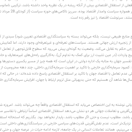
علی از استقلال اقتصادی بیش از آنکه ریشه در یک نظریه واحد داشته باشد، ترکیبی نامانوس
سیاست و اقتصاد نیز د
هستند، سرنوشت اقتصاد را نیز رقم زده است.
ع منابع طبیعی نیست، بلکه می‌تواند بسته به سیاستگذاری اقتصادی تعیین شود) سبدی از کالا
از زنجیره ارزش جهانی هستند. سیاست‌های تعرفه‌ای و غیرتعرفه‌ای وجود دارند، اما کمابیش ه
ی حکم به تقابل می‌کند، وضعیت به گونه‌ای پیش می‌رود که سطوح قابل‌توجهی از تعامل اقتص
تقبیح واردات (در عین تثبیت ارز برای کمک به تداوم آن)، به‌کارگیری راه‌حل‌های غیرمتعارف 
 تفسیر جهان به مثابه یک اداره دولتی در ایران است که همه چیز از مسیر یکسری دستورها و
مبود سرمایه‌گذاری خارجی با تاکید بر اهمیت سرمایه‌گذاری داخلی، چند دهه محرومیت از نظام 
عدم تعامل با اقتصاد جهان با تاکید بر استقلال اقتصادی پاسخ داده شده‌اند؛ در حالی که ا
سال‌ها شاهد آن هستیم که حتی بدیهیاتی مثل لزوم ارتباط با جهان، افزایش سرمایه‌گذاری خارج
ی نوشته به این اختصاص می‌یابد که استقلال اقتصادی واقعاً چه می‌تواند باشد. امروزه ش
رینی و تعاملات جهانی هر دو نشان می‌دهد استقلال اقتصادی اساساً ارتباطی با تفاسیر مشهو
ن باشد، مطلوب نیست و حتی اگر مطلوب باشد، پایدار نخواهد بود. بگذریم که استحاله است
 واقع نزدیک‌تر است، عدم نقش‌آفرینی قدرت‌های سیاسی خارجی در سیاستگذاری‌های داخلی 
‌بینیم، همانند تعاملات انسانی در یک جامعه، لازمه ادامه حیات در عرصه جهان و حتی لازمه