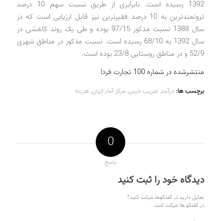
1392 رسیده است. نابرابری از طریق نسبت سهم 10 درصد
ثروتمندترین به 10 درصد فقیرترین نیز قابل ارزیابی است که در
سال 1388 نسبت مذکور 97/15 بوده و طی یک روند کاهشی در
سال 1392 به 68/10 رسیده است. نسبت مذکور در مناطق شهری
52/9 و در مناطق روستایی 23/8 بوده است.
منتشرشده در شماره 100 تجارت فردا
برچسب ها:
درآمد
,
ضریب جینی
,
مرکز آمار ایران
,
هزینه
0
پاسخ
دیدگاه خود را ثبت کنید
تمایل دارید در گفتگوها شرکت کنید؟
در گفتگو ها شرکت کنید.