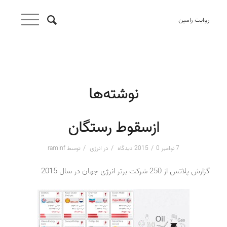
روایت رامین
نوشته‌ها
ازسقوط رستگان
/
/
/
7 نوامبر 2015
0 دیدگاه
در
انرژی
توسط
raminf
گزارش پلاتس از 250 شرکت برتر انرژی جهان در سال 2015