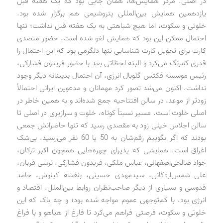
در اصلی. مرکز همایش‌ها، همان جایی بود که یک هفته قبل
یازدهمین همایش بین‌المللی پتروشیمی هم برگزار شده بود.
خلوتی و سکوت، اما هیچ شباهتی به یک هفته قبل نداشت؛ تنها
احتمال ممکن این بود که همایش لغو شده است. حضور متصدی
کارت برای تحویل کارت شناسایی تنها دلگرمی بود که این احتمال را
قدری کمرنگ می‌کرد و البته لحظاتی بعد با حضور فریدون فشارکی،
رئیس‌ موسسه فکتس‌ گلوبال انرژی، آن احتمال بدبینانه دیگر وجود
نداشت. اکنون می‌شد تصور کرد مهمانان و مدعوین ایرانی احتمالاً
زودتر از موعد، در سالن افتتاحیه جمع شده‌اند و به همین خاطر در
اصلی خلوت است. مسیر نسبتاً کوتاه، خلوت و سرازیری در اصلی تا
سالن اجلاس خیلی زود به مقصدی رسید که تنها حاضرانش جمعی
بودند که اگر بگوییم رقم‌شان به 50 یا 60 نفر می‌رسید، بی‌شک
اغراق است. همایشی که پذیرای چهره‌هایی همچون اکبر ترکان،
جواد صالحی‌اصفهانی، عباس ملکی، فریدون فشارکی، نرسی قربان،
علی شمس‌اردکانی، سید‌مهدی حسینی، بنفشه کینوش، حامد
قدوسی و بسیاری از دیگر صاحب‌نظران روابط بین‌الملل، اقتصاد و
انرژی بود، با کم‌توجهی عموم مواجه شده بود؛ و چه باک که این
خلوتی و سکوت، فرصتی فراهم می‌کرد تا فارغ از هیاهو و با فراغ