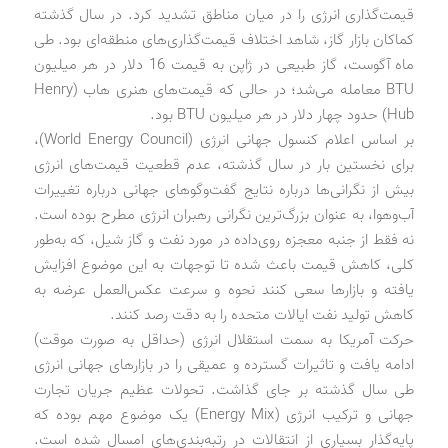
قیمت‌گذاری انرژی را در میان مناطق تشدید کرد. در سال گذشته
کماکان بازار گاز، شاهد اختلاف قیمت‌گذاری‌های منطقه‌ای بود. طی
ماه آگوست، گاز طبیعی در ژاپن به قیمت 16 دلار در هر میلیون
BTU معامله می‌شد؛ در حالی که قیمت‌های هنری هاب (Henry
Hub) حدود چهار دلار در هر میلیون BTU بود.
بر اساس اعلام کنسول جهانی انرژی (World Energy Council)،
برای نخستین بار در سال گذشته، عدم قطعیت قیمت‌های انرژی
بیش از نگرانی‌ها درباره نتایج گفت‌وگوهای جهانی درباره تغییرات
آب‌وهوا، به عنوان بزرگ‌ترین نگرانی رهبران انرژی مطرح بوده است.
نه فقط از جنبه معجزه روی‌‌داده در مورد نفت و گاز شیل، که به‌طور
کلی، کاهش قیمت باعث شده تا توجهات به این موضوع افزایش
یافته و بازارها سعی کنند نحوه و سرعت عکس‌العمل عرضه به
کاهش تولید نفت ایالات متحده را به دقت رصد کنند.
حرکت آمریکا به سمت استقلال انرژی (حداقل به صورت موقت)
ادامه یافت و تاثیرات گسترده و عمیقی را در بازارهای جهانی انرژی
طی سال گذشته بر جای گذاشت. تحولات عظیم جریان تجارت
جهانی و ترکیب انرژی (Energy Mix) یک موضوع مهم بوده که
پایه‌گذار بسیاری از انتقالات در رتبه‌بندی‌های امسال شده است.