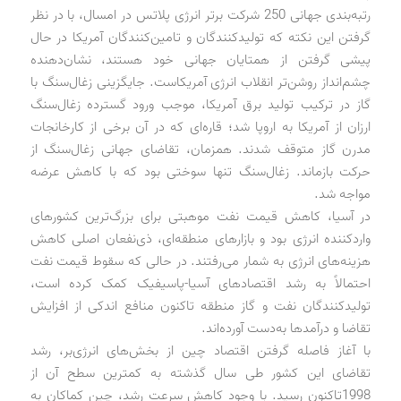
رتبه‌بندی جهانی 250 شرکت برتر انرژی پلاتس در امسال، با در نظر
گرفتن این نکته که تولیدکنندگان و تامین‌کنندگان آمریکا در حال
پیشی گرفتن از همتایان جهانی خود هستند، نشان‌دهنده
چشم‌انداز روشن‌تر انقلاب انرژی آمریکاست. جایگزینی زغال‌سنگ با
گاز در ترکیب تولید برق آمریکا، موجب ورود گسترده زغال‌سنگ
ارزان از آمریکا به اروپا شد؛ قاره‌ای که در آن برخی از کارخانجات
مدرن گاز متوقف شدند. همزمان، تقاضای جهانی زغال‌سنگ از
حرکت بازماند. زغال‌سنگ تنها سوختی بود که با کاهش عرضه
مواجه شد.
در آسیا، کاهش قیمت نفت موهبتی برای بزرگ‌ترین کشورهای
واردکننده انرژی بود و بازارهای منطقه‌ای، ذی‌نفعان اصلی کاهش
هزینه‌های انرژی به شمار می‌رفتند. در حالی که سقوط قیمت نفت
احتمالاً به رشد اقتصادهای آسیا-‌پاسیفیک کمک کرده است،
تولیدکنندگان نفت و گاز منطقه تاکنون منافع اندکی از افزایش
تقاضا و درآمدها به‌دست آورده‌اند.
با آغاز فاصله گرفتن اقتصاد چین از بخش‌های انرژی‌بر، رشد
تقاضای این کشور طی سال گذشته به کمترین سطح آن از
1998تاکنون رسید. با وجود کاهش سرعت رشد، چین کماکان به