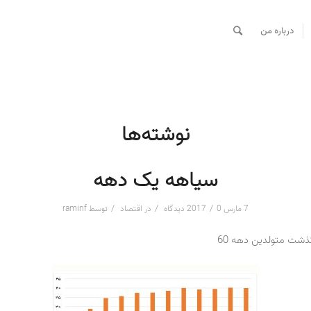
درباره من
نوشته‌ها
سیاهه یک دهه
/
/
/
7 مارس 2017
0 دیدگاه
در
اقتصاد
توسط
raminf
ذشت متولدین دهه 60