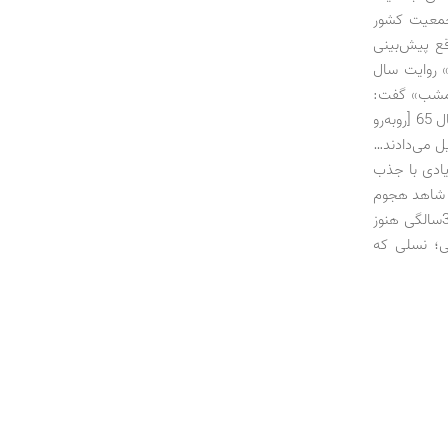
جمعیت کشور
ع پیش‌بینی
مسکن برسند.» روایت سال
 امشب» گفت:
«بیکاری جوانان را باید از 35 سال پیش زمانی که به یک مرتبه با افزایش تعداد زاد‌‌و‌‌ولد در سال 65 [روبه‌رو
ل می‌دادند…
د تعداد زیادی با جذب
وز شاهد هجوم
یک‌میلیون‌نفری متقاضیان کار باشیم که عموماً متولدین دهه 60 بوده‌اند و الان در سن 35‌سالگی هنوز
ت بر بخشی از ابعاد سرگذشت متولدین دهه 60 شمسی؛ نسلی که