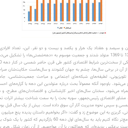
 و سیصد و هفتاد یک هزار و یکصد و بیست و دو نفر. این، تعداد افرادی
سال‌های 1360 تا 1369 متولد شدند و جمعیت موسوم به «دهه‌شصتی‌ها» را تشکیل می
از آن در برخی سال‌ها، چشم به جهان گشودند و سال‌هاست حکایت‌شان صراحت
 تلویزیونی، لطیفه‌های شبکه‌های اجتماعی و مباحث جمعیت‌شناسی، جام
می‌شود. باوجود آنکه معمولاً بحث درباره متولدین این دهه با گزاره‌های احس
مراه می‌شود، سخنان سال‌های اخیر کارشناسان و اقتصاددان‌های مطرح، و 
 مشاور اقتصادی رئیس‌جمهور، سویه بحث را به سمت شناخت بیشتر اثرات ت
 1360 شمسی و سپس نحوه مدیریت آثار آن سوق داده است. بیش از یک سال قبل بود
ونی، گریزی به این موضوع زد و گفت: «اگر بخواهیم داستان پدیده پنج میلیون د
از ازدواج را جامع‌تر نگاه کنیم باید به سال‌های اول دهه 60 بازگردیم که
ست برعکس پدیده‌ای که هم‌اکنون با آن مواجهیم. از آن زمان شکل هرم