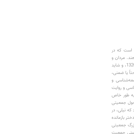
 است که در
‌دهند. مردان و
زنانی که در یکی از سخت‌ترین شرایط اقتصادی کشور طی قرن حاضر شمسی در کنار دهه 1320، و شاید
اً یا ضمنی،
عه‌شناسی و
اسی و روایت
به طور خاص
حول جمعیتی
 که نیلی، در
ختر بازمانده
 کشور با یک شوک بزرگ جمعیتی
 سنی جمعیت