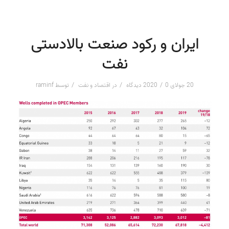
ایران و رکود صنعت بالادستی
نفت
/
/
/
20 جولای 2020
0 دیدگاه
در
اقتصاد و نفت
توسط
raminf