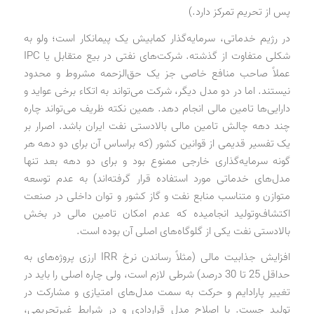
پس از تحریم تمرکز دارد.)
در رژیم خدماتی، سرمایه‌گذار کمابیش یک پیمانکار است؛ ولو به
شکلی متفاوت از گذشته. شرکت‌های نفتی در بیع متقابل یا IPC
عملاً صاحب منافع خاصی جز یک حق‌الزحمه مشروط و محدود
نیستند. اما در دو مدل دیگر، شرکت می‌تواند به اتکاء برخی عواید و
دارایی‌ها تامین مالی انجام دهد. همین نکته ظریف می‌تواند چاره
چند دهه چالش تامین مالی بالادستی نفت ایران باشد. اصرار بر
یک تفسیر قدیمی از قوانین کشور (که براساس آن برای دو دهه هر
گونه سرمایه‌گذاری خارجی ممنوع بود و برای دو دهه بعد تنها
مدل‌های خدماتی مورد استفاده قرار گرفته‌اند) به عدم توسعه
متوازن و متناسب منابع نفت و گاز کشور و توان داخلی در صنعت
اکتشاف‌وتولید انجامیده که عدم امکان تامین مالی در بخش
بالادستی نفت یکی از گلو‌گاه‌های اصلی آن بوده است.
افزایش جذابیت مالی (مثلاً رساندن نرخ IRR ارزی پروژه‌های به
حداقل 25 تا 30 درصد) شرطی لازم است، ولی چاره اصلی را باید در
تغییر پارادایم و حرکت به سمت مدل‌های امتیازی و مشارکت در
تولید جست. با اصلاح مدل قراردادی و در شرایط غیرتحریمی،