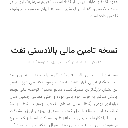
حدود 600 و امارات بیش از 400 است. تحریم سرمایه‌گذاری را در
حوزه بالادستی، که از پربازده‌ترین صنایع ایران محسوب می‌شود،
کاهش داده است.
نسخه تامین مالی بالادستی نفت
/
/
/
15 ژوئن 2020
0 دیدگاه
در
انرژی
توسط
raminf
مساله «تامین مالی بالادستی نفت‌وگاز» برای چند دهه روی میز
سیاست‌گذار ایرانی قرار داشته است. باوجوداینکه طی دوران اخیر
این بخش بزرگ‌ترین مصرف‌کننده منابع صندوق توسعه ملی بوده،
چالش مذکور به قوت خود باقی بوده و حتی معرفی چندین مدل
قراردادی بومی (IPC، مدل مناطق نفتخیز جنوب، EPCF و …)
نتوانسته این مساله را حل کند. از صندوق پروژه و اوراق مشارکت
ارزی تا راهکارهای مبتنی بر Equity و مشارکت استراتژیک مطرح
می‌شوند، ولی به نتیجه نمی‌رسند. سوال اینکه چاره چیست؟ و