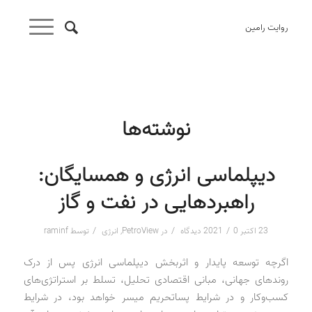
روایت رامین
نوشته‌ها
دیپلماسی انرژی و همسایگان:
راهبردهایی در نفت و گاز
/
/
/
23 اکتبر 2021
0 دیدگاه
در
PetroView
,
انرژی
توسط
raminf
اگرچه توسعه پایدار و اثربخش دیپلماسی انرژی پس از درک
روندهای جهانی، مبانی اقتصادی تحلیل، تسلط بر استراتژی‌های
کسب‌وکار و در شرایط پساتحریم میسر خواهد بود، در شرایط