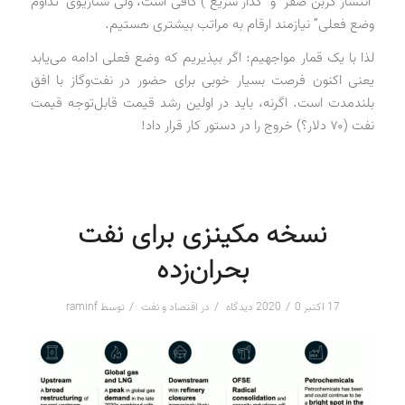
“انتشار کربن صفر” و “گذار سریع”) کافی است، ولی سناریوی “تداوم
وضع فعلی” نیازمند ارقام به مراتب بیشتری هستیم.
لذا با یک قمار مواجهیم: اگر بپذیریم که وضع فعلی ادامه می‌یابد
یعنی اکنون فرصت بسیار خوبی برای حضور در نفت‌وگاز با افق
بلندمدت است. اگرنه، باید در اولین رشد قیمت قابل‌توجه قیمت
نفت (۷۰ دلار؟) خروج را در دستور کار قرار داد!
نسخه مکینزی برای نفت
بحران‌زده
/
/
/
17 اکتبر 2020
0 دیدگاه
در
اقتصاد و نفت
توسط
raminf