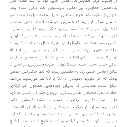
در اصلی. مرکز همایش‌ها، همان جایی بود که یک هفته قبل
یازدهمین همایش بین‌المللی پتروشیمی هم برگزار شده بود.
خلوتی و سکوت، اما هیچ شباهتی به یک هفته قبل نداشت؛ تنها
احتمال ممکن این بود که همایش لغو شده است. حضور متصدی
کارت برای تحویل کارت شناسایی تنها دلگرمی بود که این احتمال را
قدری کمرنگ می‌کرد و البته لحظاتی بعد با حضور فریدون فشارکی،
رئیس‌ موسسه فکتس‌ گلوبال انرژی، آن احتمال بدبینانه دیگر وجود
نداشت. اکنون می‌شد تصور کرد مهمانان و مدعوین ایرانی احتمالاً
زودتر از موعد، در سالن افتتاحیه جمع شده‌اند و به همین خاطر در
اصلی خلوت است. مسیر نسبتاً کوتاه، خلوت و سرازیری در اصلی تا
سالن اجلاس خیلی زود به مقصدی رسید که تنها حاضرانش جمعی
بودند که اگر بگوییم رقم‌شان به 50 یا 60 نفر می‌رسید، بی‌شک
اغراق است. همایشی که پذیرای چهره‌هایی همچون اکبر ترکان،
جواد صالحی‌اصفهانی، عباس ملکی، فریدون فشارکی، نرسی قربان،
علی شمس‌اردکانی، سید‌مهدی حسینی، بنفشه کینوش، حامد
قدوسی و بسیاری از دیگر صاحب‌نظران روابط بین‌الملل، اقتصاد و
انرژی بود، با کم‌توجهی عموم مواجه شده بود؛ و چه باک که این
خلوتی و سکوت، فرصتی فراهم می‌کرد تا فارغ از هیاهو و با فراغ