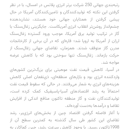
رتبه‌بندی جهانی 250 شرکت برتر انرژی پلاتس در امسال، با در نظر
گرفتن این نکته که تولیدکنندگان و تامین‌کنندگان آمریکا در حال
پیشی گرفتن از همتایان جهانی خود هستند، نشان‌دهنده
چشم‌انداز روشن‌تر انقلاب انرژی آمریکاست. جایگزینی زغال‌سنگ با
گاز در ترکیب تولید برق آمریکا، موجب ورود گسترده زغال‌سنگ
ارزان از آمریکا به اروپا شد؛ قاره‌ای که در آن برخی از کارخانجات
مدرن گاز متوقف شدند. همزمان، تقاضای جهانی زغال‌سنگ از
حرکت بازماند. زغال‌سنگ تنها سوختی بود که با کاهش عرضه
مواجه شد.
در آسیا، کاهش قیمت نفت موهبتی برای بزرگ‌ترین کشورهای
واردکننده انرژی بود و بازارهای منطقه‌ای، ذی‌نفعان اصلی کاهش
هزینه‌های انرژی به شمار می‌رفتند. در حالی که سقوط قیمت نفت
احتمالاً به رشد اقتصادهای آسیا-‌پاسیفیک کمک کرده است،
تولیدکنندگان نفت و گاز منطقه تاکنون منافع اندکی از افزایش
تقاضا و درآمدها به‌دست آورده‌اند.
با آغاز فاصله گرفتن اقتصاد چین از بخش‌های انرژی‌بر، رشد
تقاضای این کشور طی سال گذشته به کمترین سطح آن از
1998تاکنون رسید. با وجود کاهش سرعت رشد، چین کماکان به