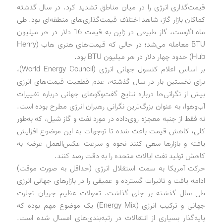
قیمت‌گذاری انرژی را در میان مناطق تشدید کرد. در سال گذشته
کماکان بازار گاز، شاهد اختلاف قیمت‌گذاری‌های منطقه‌ای بود. طی
ماه آگوست، گاز طبیعی در ژاپن به قیمت 16 دلار در هر میلیون
BTU معامله می‌شد؛ در حالی که قیمت‌های هنری هاب (Henry
Hub) حدود چهار دلار در هر میلیون BTU بود.
بر اساس اعلام کنسول جهانی انرژی (World Energy Council)،
برای نخستین بار در سال گذشته، عدم قطعیت قیمت‌های انرژی
بیش از نگرانی‌ها درباره نتایج گفت‌وگوهای جهانی درباره تغییرات
آب‌وهوا، به عنوان بزرگ‌ترین نگرانی رهبران انرژی مطرح بوده است.
نه فقط از جنبه معجزه روی‌‌داده در مورد نفت و گاز شیل، که به‌طور
کلی، کاهش قیمت باعث شده تا توجهات به این موضوع افزایش
یافته و بازارها سعی کنند نحوه و سرعت عکس‌العمل عرضه به
کاهش تولید نفت ایالات متحده را به دقت رصد کنند.
حرکت آمریکا به سمت استقلال انرژی (حداقل به صورت موقت)
ادامه یافت و تاثیرات گسترده و عمیقی را در بازارهای جهانی انرژی
طی سال گذشته بر جای گذاشت. تحولات عظیم جریان تجارت
جهانی و ترکیب انرژی (Energy Mix) یک موضوع مهم بوده که
پایه‌گذار بسیاری از انتقالات در رتبه‌بندی‌های امسال شده است.