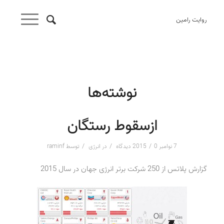
روایت رامین
نوشته‌ها
ازسقوط رستگان
/
/
/
7 نوامبر 2015
0 دیدگاه
در
انرژی
توسط
raminf
گزارش پلاتس از 250 شرکت برتر انرژی جهان در سال 2015