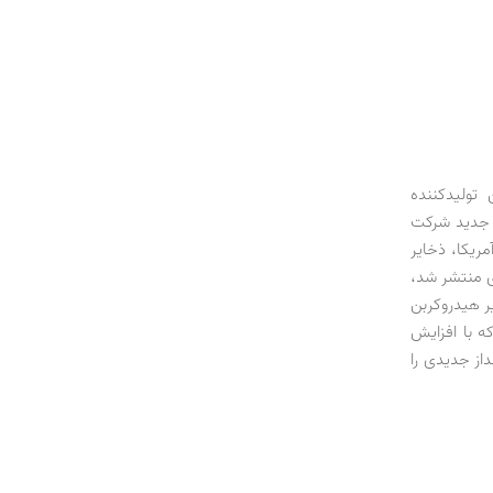
ترین تولیدکننده
 جدید شرکت
ریکا، ذخایر
ال جدید میلادی منتشر شد،
عی مثل شیل1 (سنگ حاوی ذخایر هیدروکربن
ه با افزایش
از جدیدی را