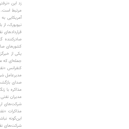
زد این «نرفت
مرتبط است. 
آمریکایی به 
قراردادهای ن
صادرکننده گ
کشورهای صادر
یکی از خبرگز
جمله‌ای که م
کنفرانس «نفت
مدیرعامل شرک
صدای بازگشت 
مذاکره با زنگ
مدیران نفتی ا
شرکت‌های ارو
مذاکرات «نف
این‌گونه نبا
شرکت‌های نفت