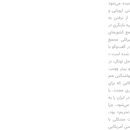
نیده می‌شود
 اروپایی و
از نرفتن به
شت حسین کاظم‌پور‌اردبیلی به نمایندگی ایران در اوپک تا تشکیل کمیته 9 نفره بازنگری در
جمع کشورهای
یرکلی مجمع
 گفت‌وگو با
ز شده است.»
ل توتال، در
 پیتر ووسر،
 واشنگتن هم
ایی که برای
اری مجدد، با
 ایران را به
می‌شود، چرا
حریم» بود،
رت مشکلی با
تی آمریکایی