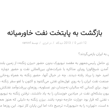
بازگشت به پایتخت نفت خاورمیانه
/
/
/
12 اکتبر 2013
0 دیدگاه
در
انرژی
توسط
raminf
به ایران بازمی‌گردند؟
ی حامل رئیس‌جمهور به مقصد نیویورک بدون حضور «بیژن زنگنه» از زمین بلند
ا آمدن شیخ‌الوزرا رویای مذاکره با شرکت‌های بین‌المللی نفت و حضور دوباره آ
 امید خود را برباد رفته دیدند. چه در خیال آنها، حضور زنگنه به همراه روحانی
 نبود. برای کسانی که سالیان نه‌چندان دور عسلویه، روزهای پررفت‌وآمد نفتکش‌
ون بشکه‌ای نفت در میادین خوزستان را به یاد داشتند، نرفتن زنگنه به نیویور
ت نفتی که قرار بود «وزارت خارجه دوم» باشد. بیژن زنگنه به دلیلی که هنوز هم
ت، «تهران» را به «نیویورک» ترجیح داد؛ اما این پایان کار نبود. این روزها 