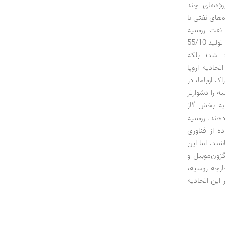
ای پروژه‌های چند
‌های نفتی با
یلیارد دلار در بخش نفت روسیه
سرمایه‌گذاری کرده‌اند، در بن‌بست قرار خواهد داد. دور جدید تحریم‌ها، موجب کاهش سریع تولید 55/10
د شد؛ بلکه
حادیه اروپا
ک اوباما، در
 را دشوارتر
به بخش گاز
دهند. روسیه
ده از فناوری
ند. اما این
زون‌موبیل و
ارجه روسیه،
این اتحادیه