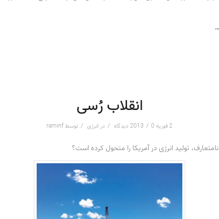
…
انقلاب رُسی
/
/
/
2 فوریه 2013
0 دیدگاه
در
انرژی
توسط
raminf
امتعارف، تولید انرژی در آمریکا را متحول کرده است؟