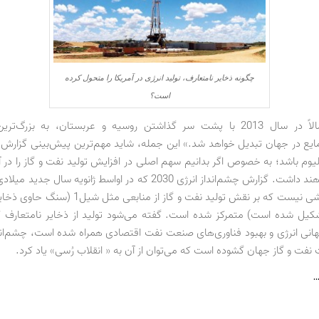
چگونه ذخایر نامتعارف، تولید انرژی در آمریکا را متحول کرده
است؟
«آمریکا احتمالاً در سال 2013 با پشت سر گذاشتن روسیه و عربستان، به بزرگ‌
یع در جهان تبدیل خواهد شد.» این جمله، شاید مهم‌ترین پیش‌بینی گزارش
یوم باشد؛ به خصوص اگر بدانیم سهم اصلی در افزایش تولید نفت و گاز را در آم
نامتعارف خواهند داشت. گزارش چشم‌انداز انرژی 2030 که در اواسط ژانویه س
نخستین گزارشی نیست که بر نقش تولید نفت و گاز از مناب
کیل شده است) متمرکز شده است. گفته می‌شود تولید از ذخایر نامتعارف ک
نی انرژی و بهبود فناوری‌های صنعت نفت اقتصادی همراه شده است، چشم‌اند
نفت و گاز جهان گشوده است که می‌توان از آن به « انقلاب رُسی» یاد کرد.
…