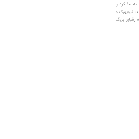
به مذاکره و
د، نیویورک و
 رقبای بزرگ