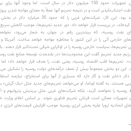
ارزش کل این تجهیزات حدود 150 میلیون دلار در سال است، اما وجود آنها بر
 نفت اجتناب‌ناپذیر است و در نتیجه تحریم آنها عملاً به معنای مواجه ‌شدن پروژه
مشکل خواهد بود. این کار، شرکت‌های غربی را که حدود 35 م
‌ای نفت روسیه، که بیشترین رقم در جهان به شمار می‌رود، نخواه
‌های خارجی آتی را در این کشور با مخاطره مواجه خواهد ساخت. آمریکا و ات
این تحریم‌ها، سیاست خارجی روسیه را در اوکراین شرقی تحت‌تاثیر قرار دهند. بارا
از رژیم جدید تحریم گفت این محدودیت‌ها «در بلندمدت توسعه منابع نفت روسیه
. تحریم‌ها قلب اقتصاد روسیه، یعنی نفت، را هدف قرار خواهد داد؛ اما 
د. این دو بخش مجموعاً بیش از نصف درآمدهای دولت روسیه را تشکیل می‌
ون دلار ذخایر نفت و گاز دارد که بسیاری از آنها برای استخراج، نیازمند استفا
ی هستند. به گفته اوباما، او می‌خواهد تحریم‌های جدید مثل «یک گزش» باش
 روسیه را نخواهند گزید، بلکه شرکت‌های غربی مثل بریتیش پترولیوم و اگ
ن تجهیزات ممکن است قربانی تحریم فناوری شوند. بر اساس اعلام وزارت خ
های اتحادیه اروپا علیه بخش انرژی روسیه موجب افزایش قیمت‌های انرژی در 
…