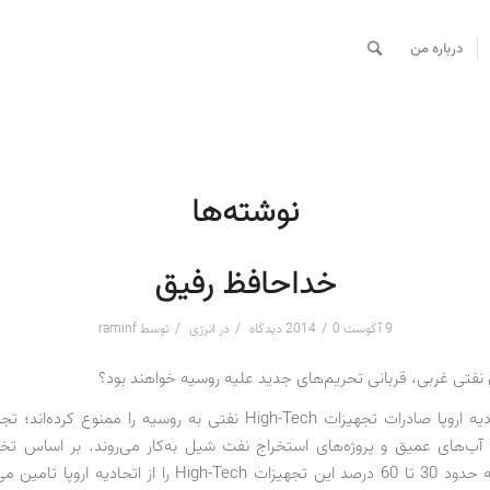
درباره من
نوشته‌ها
خداحافظ رفیق
/
/
/
9 آگوست 2014
0 دیدگاه
در
انرژی
توسط
raminf
 نفتی غربی، قربانی تحریم‌های جدید علیه روسیه خواهند بود؟
آمریکا و اتحادیه اروپا صادرات تجهیزات High-Tech نفتی به روسیه را ممنوع ک
ب‌های عمیق و پروژه‌های استخراج نفت شیل به‌کار می‌روند. بر اساس تخ
رسمی، روسیه حدود 30 تا 60 درصد این تجهیزات High-Tech را از اتحا