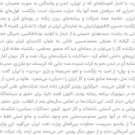
ن»، با اخبار کم‌سابقه‌ای که از تهران، لندن و واشنگتن به صورت همزمان ش
اخباری که سرفصل همه آنها یک عبارت مشترک است: بازگشت غول‌های نفتی
ایران. خلاصه همه تحرکات و برنامه‌های بیژن زنگنه در روزهای قبل و بعد 
نیویورک، از بازگ
فتی به ریاست سید‌مهدی حسینی و از دیدار با لئونید بوخانفکسی، دبیرکل م
از، گرفته تا معرفی محمدحسین عادلی به عنوان کاندیدای ایران برای دب
کننده گاز را می‌توان در جمله‌ای دید که منصور معظمی، یکشنبه هفته قبل در
اری‌های داخلی اعلام کرد: «مذاکرات با شرکت‌های بزرگ نفت و گاز جهان آغا
شابه آن در لندن هم به کرات شنیده شد؛ جایی که کریستف دو مارژری، مدیرعام
 و پول» از امید به بازگشت و لغو تحریم‌ها و بازی «برد-برد» با ایران گفت و
ت شل، توسعه منابع نفت و گاز ایران را «حیاتی» می‌شمرد. علاوه بر لندن، از
به گوش می‌رسد. خبرگزاری رویترز گزارش داده است شرکت‌های نفتی آمریک
نه در نیویورک برنامه ریخته بودند، اکنون قصد دارند برای حضور و سرمایه‌گذ
یرانی دیدار کنند. این شرکت‌ها در تمامی سال‌های بعد از انقلاب، بازی حضور در
پایی و حتی آسیایی باخته‌اند و اگر امروز تابوی «مذاکرات سیاسی» شکسته 
تی» که در آنها چنین ممنوعیت‌هایی هم وجود نداشت و مانع اصلی فقط «ت
شد؟ از یک‌سو سرپرست معاونت بین‌الملل وزارت نفت ایران می‌گوید این وزا
ی آمریکایی ندارد و از سوی دیگر رویترز خبر می‌دهد مدیر ارشد یک شرکت نف