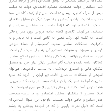
عمده آن در انتظار دستیابی به توافق هسته‌ای و اجرای برجام سپری
شد. مدافعان دولت معتقدند عملکرد اقتصادی دولت به مراتب
بیش از صرف کنترل تورم بوده است: خروج از رکود، کاهش سود
بانکی، حاکمیت ثبات و آرامش و چند مورد دیگر. در مقابل منتقدان
عملکرد اقتصادی او، که الزاماً‌ منحصر به مخالفان سیاسی او
نیستند، می‌گویند کارهای انجام نداده فراوانی روی میز روحانی
است. به گفته آنها، رشد فعلی نه کافی است و نه پایدار و نه
باکیفیت؛ مشکلات اساسی محیط کسب‌وکار از جمله انبوهی
قوانین و مجوزها و مقررات دست‌وپاگیر به جای خود باقی است؛
اجرای هدفمندی یارانه‌ها به شکلی پراشتباه و بدون اصلاح اساسی
کماکان ادامه دارد؛ و دولت گام اساسی بزرگی برای حل دو معضل
تنگنای مالی و اعتباری برنداشته. به لیست ناکامی‌ها، می‌توان
انبوهی از مشکلات ساختاری اقتصادی ایران را افزود که شاید
مدیریت آنها به عمر یک یا دو دولت نرسد. در یک نگاه از بیرون،
شاید بتوان گفت کارنامه روحانی ترکیبی از هر دوی اینهاست؛ کما
اینکه بسیاری از منتقدان عملکرد اقتصادی او، در عرصه سیاست
هنوز مدافع و حامی دولت هستند. باوجود این، سوال اساسی آن
است که دلیل نمرات پایینی را که در کارنامه روحانی به چشم