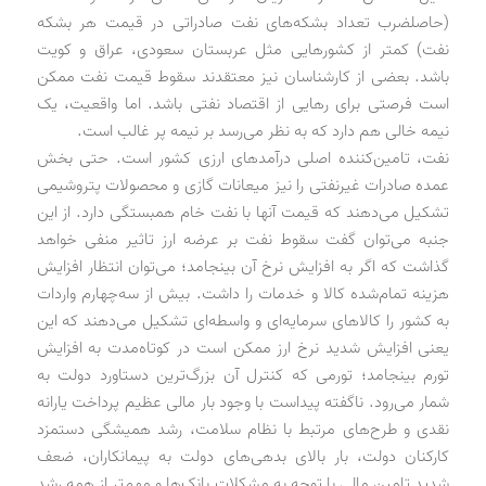
(حاصلضرب تعداد بشکه‌های نفت صادراتی در قیمت هر بشکه
نفت) کمتر از کشورهایی مثل عربستان سعودی، عراق و کویت
باشد. بعضی از کارشناسان نیز معتقدند سقوط قیمت نفت ممکن
است فرصتی برای رهایی از اقتصاد نفتی باشد. اما واقعیت، یک
‌نیمه خالی هم دارد که به نظر می‌رسد بر نیمه پر غالب است.
نفت، تامین‌کننده اصلی درآمدهای ارزی کشور است. حتی بخش
عمده صادرات غیرنفتی را نیز میعانات گازی و محصولات پتروشیمی
تشکیل می‌دهند که قیمت آنها با نفت خام همبستگی دارد. از این
جنبه می‌توان گفت سقوط نفت بر عرضه ارز تاثیر منفی خواهد
گذاشت که اگر به افزایش نرخ آن بینجامد؛ می‌توان انتظار افزایش
هزینه تمام‌شده کالا و خدمات را داشت. بیش از سه‌چهارم واردات
به کشور را کالاهای سرمایه‌ای و واسطه‌ای تشکیل می‌دهند که این
یعنی افزایش شدید نرخ ارز ممکن است در کوتاه‌مدت به افزایش
تورم بینجامد؛ تورمی که کنترل آن بزرگ‌ترین دستاورد دولت به
شمار می‌رود. ناگفته پیداست با وجود بار مالی عظیم پرداخت یارانه
نقدی و طرح‌های مرتبط با نظام سلامت، رشد همیشگی دستمزد
کارکنان دولت، بار بالای بدهی‌های دولت به پیمانکاران، ضعف
شدید تامین مالی با توجه به مشکلات بانک‌ها و مهم‌تر از همه رشد