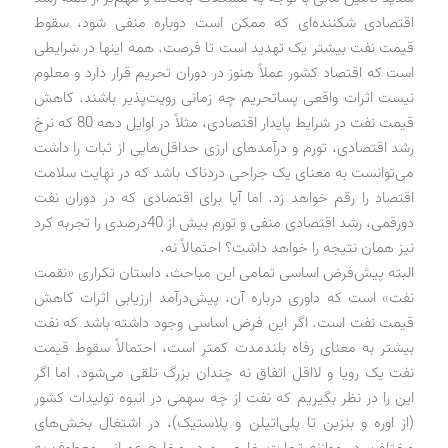
اقتصادی شکننده‌ای که ممکن است دوباره منفی شود، سقوط
قیمت نفت بیشتر یک تهدید است تا فرصت. همه اینها در شرایطی
است که اقتصاد کشور عملاً هنوز در دوران تحریم قرار دارد و معلوم
نیست اثرات واقعی پساتحریم چه زمانی رویت‌پذیر باشند. کاهش
قیمت نفت در شرایط پایدار اقتصادی، مثلاً در اوایل دهه 80 که نرخ
رشد اقتصادی، تورم و درآمدهای ارزی حداقل‌هایی از ثبات را داشت
می‌توانست به معنای یک جراحی دردناک باشد که در نهایت سلامت
اقتصاد را رقم خواهد زد. اما آیا برای اقتصادی که در دوران نفت
دورقمی، رشد اقتصادی منفی و تورم بیش از 40‌درصدی را تجربه کرد
نیز همان نتیجه را خواهد داشت؟ احتمالاً نه.
البته پیش‌فرض اساسی تمامی این مباحث، داستان تکراری «نقمت
نفت» است که داوری درباره آن، پیش‌درآمد ارزیابی اثرات کاهش
قیمت نفت است. اگر این فرض اساسی وجود داشته باشد که نفت
بیشتر به معنای رفاه بلندمدت کمتر است، احتمالاً سقوط قیمت
نفت یک رویا و لااقل اتفاق نه چندان بزرگ تلقی می‌شود. اما اگر
این را در نظر بگیریم که نفت از چه سهمی در انبوه تولیدات کشور
(از اوره و بنزین تا پلی‌اتیلن و پلاستیک)، در اشتغال بخش‌های