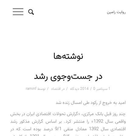
روایت رامین
نوشته‌ها
در جست‌وجوی رشد
/
/
/
1 سپتامبر 2014
0 دیدگاه
در
اقتصاد
توسط
raminf
امید به خروج از رکود طی امسال زنده شد
چند روز قبل بانک مرکزی، «گزارش تحولات اقتصادی ایران در بخش
واقعی سال 1392» را منتشر کرد. بر اساس گزارش مذکور رشد
اقتصادی سال 1392 معادل منفی 9/1 درصد بوده است که در