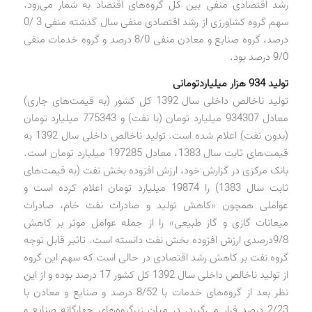
رشد اقتصادی منفی بین کل گروه‌های اقتصاد به شمار می‌رود.
سهم گروه کشاورزی از رشد اقتصادی منفی سال گذشته منفی 3 /0
درصد، گروه صنایع و معادن منفی 8/0 درصد و گروه خدمات منفی
9/0 درصد بود.
تولید 934 هزار میلیارد‌تومانی
تولید ناخالص داخلی سال 1392 کل کشور (به قیمت‌های جاری)
معادل 934307 میلیارد تومان (با نفت) و 775343 میلیارد تومان
(بدون نفت) اعلام شده است. تولید ناخالص داخلی سال 1392 به
قیمت‌های ثابت سال 1383، معادل 197285 میلیارد تومان است.
بانک مرکزی در گزارش خود، ارزش افزوده بخش نفت (به قیمت‌های
ثابت سال 1383) را 19874 میلیارد تومان اعلام کرده است و
عواملی همچون «کاهش تولید و صادرات نفت خام، صادرات
میعانات گازی و گاز طبیعی» را از جمله عوامل موثر بر کاهش
9/8‌درصدی ارزش افزوده بخش نفت دانسته است. تاثیر قابل توجه
گروه نفت بر کاهش رشد اقتصادی در حالی است که سهم این گروه
از تولید ناخالص داخلی سال 1392 کل کشور 17 درصد بوده و از این
نظر بعد از گروه‌های خدمات با 8/52 درصد و صنایع و معادن با
2/23 درصد قرار می‌گیرد. در میان زیرگروه‌های چهارگانه صنایع و