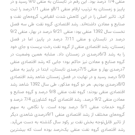
منفی 1/4 درصد بود. این رقم در تابستان به منفی 9/0 رسید و در
پاییز و زمستان به ترتیب ارقام منفی 8/1و منفی 1/1درصد را ثبت
کرد. تاثیر اصلی را در این کاهش شدت انقباض، گروه‌های نفت و
صنایع و معادن داشته‌اند. رشد اقتصادی گروه نفت طی سه فصل
نخست سال 1392 منفی بود: منفی 9/21 درصد در بهار، منفی 9/2
درصد در تابستان و منفی 7/11 درصد در پاییز. اما در فصل
زمستان، رشد اقتصادی منفی از گروه نفت رخت بربست و جای خود
را به رشد 6/3‌درصدی در زمستان داد. مشابه همین وضعیت در
گروه صنایع و معادن نیز حاکم بود؛ جایی که رشد اقتصادی منفی
7‌درصدی بهار و منفی 7/5‌درصدی تابستان، ابتدا در پاییز به منفی
5/0 درصد رسید و در نهایت در فصل زمستان شاهد رشد اقتصادی
8/0‌درصدی بودیم. هر دو گروه مذکور، طی سال 1392 شاهد رشد
اقتصادی منفی بودند: گروه نفت منفی 9/8 درصد و گروه صنایع و
معادن منفی 9/2 درصد. رشد اقتصادی گروه کشاورزی 7/4 درصد و
گروه خدمات منفی 5/1 درصد بوده است. با نگاهی به سهم
گروه‌های مختلف از رشد اقتصادی منفی 9/1‌درصدی شاهدی دیگر
از تاثیر قابل‌توجه بخش نفت بر رکود سال گذشته به دست می‌آید.
رشد اقتصادی گروه نفت منفی یک‌درصد بوده است که بیشترین