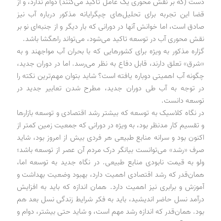
دست (که بر نقش محوری یک عامل تاکید می‌کنند) دوام ندارد، و از
قضا این تجربه برای تحلیل‌های چپگرایانه مذکور درباره آب نیز
صادق است، اما خوانش آنها در دورانی که بار دیگر و از جنبه‌ای نو بر
نقش محوری آب در توسعه تاکید می‌شود، می‌تواند راهگشا باشد.
گزاره مذکور به ویژه برای کشورهایی که با بحران آب مواجهند و به
«شرق» تعلق دارند، قابل دفاع به نظر می‌رسد. اما در دوران جدید،
چگونه آب اهمیتی دوباره یافته است؟ شاید بتوان مهم‌ترین نکته را
در توجه به آب طی دوران جدید، مطرح شدن تعابیر جدید در
توسعه دانست.
در نگاه کلاسیک به توسعه که بیشتر رشد اقتصادی و توسعه بازارها
و تقسیم کار مدنظر بود، به ویژه در دورانی که جمعیت زمین کمتر از
اکنون بود و سرانه منابع طبیعی هر فردی بیش از امروز بود، شاید
صرف «رشد» می‌توانست بیانگر درک مردم آن عصر از توسعه باشد؛
ولو به قیمت نابودی منابع طبیعی. در نگاه جدید به توسعه اما،
همان‌قدر که رشد اقتصادی اهمیت دارد، بهبود وضعیت بهداشت و
آموزش و برابری نیز اهمیت دارد. همان اندازه که باید به افزایش
درآمد نسل حاضر اندیشید، باید به فکر شرایط زندگی نسل بعد هم
بود. همان‌قدر که اندازه رشد مهم است، و شاید حتی بیشتر، دوام و