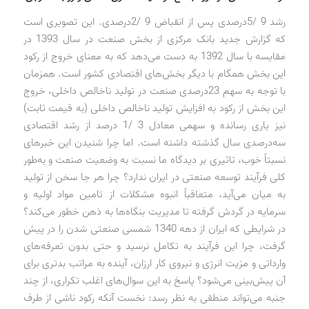
رشد 9 /5‌درصدی پس از انقباض 9 /2‌درصدی. این تصویری است
که گزارش جدید بانک مرکزی از بخش صنعت در سال 1393 در
مقایسه با سال 1392 به دست می‌دهد که به معنای خروج از رکود
این بخش همگام با دیگر بخش‌های اقتصادی کشور است. همزمان
با توجه به سهم 23‌درصدی صنعت در تولید ناخالص داخلی، خروج
این بخش از رکود به افزایش تولید ناخالص داخلی (به قیمت ثابت)
نیز یاری رسانده و سهمی معادل 3 /1 درصد از رشد اقتصادی
سه‌‌درصدی سال گذشته داشته است. اما چرا شنیدن این خبرهای
نسبتاً خوب، تاثیری بر دیدگاه ما نسبت به وضعیت صنعت و به‌طور
کلی فرآیند توسعه صنعتی در ایران ندارد؟ چرا هر جا سخن از تولید
به میان می‌آید، متعاقباً انبوه مشکلات از تامین مواد اولیه و
سرمایه در گردش گرفته تا مدیریت بنگاه‌ها به ذهن خطور می‌کند؟
در شرایطی که ایران از دهه 1340 شمسی صنعتی شدن را در پیش
گرفت، چرا این فرآیند به تکامل نرسید و حتی بدون تعرفه‌های
وارداتی و مزیت انرژی و نیروی کار ارزان، آینده به مراتب بدتری برای
آن پیش‌بینی می‌شود؟ پاسخ به این سوال‌های اغلب تکراری، از چند
جنبه می‌تواند منطقی به نظر رسد: نخست آنکه رکود ناشی از طرف