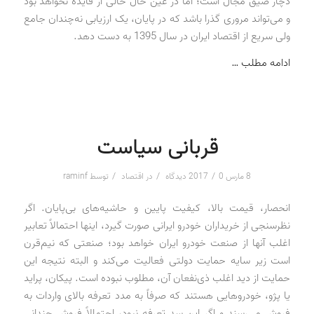
دچار ضیق مجال است؛ اما در عین حال خالی از فایده نخواهد بود
و می‌تواند مروری گذرا باشد که در پایان، یک ارزیابی نه‌چندان جامع
ولی سریع از اقتصاد ایران در سال 1395 به دست دهد.
ادامه مطلب …
قربانی سیاست
/
/
/
8 مارس 2017
0 دیدگاه
در
اقتصاد
توسط
raminf
انحصار، قیمت بالا، کیفیت پایین و حاشیه‌های بی‌پایان. اگر
نظرسنجی از خریداران خودرو ایرانی صورت گیرد، اینها احتمالاً تعابیر
اغلب آنها از صنعت خودرو ایران خواهد بود؛ صنعتی که نیم‌قرن
است زیر سایه حمایت دولتی فعالیت می‌کند و البته نتیجه این
حمایت از دید اغلب ذی‌نفعان آن، مطلوب نبوده است. پیکان، پراید
یا پژو، خودروهایی هستند که صرفاً به مدد تعرفه بالای واردات به
فروش می‌رسند و اگر این سد تعرفه نبود، احتمالاً فروش چندانی