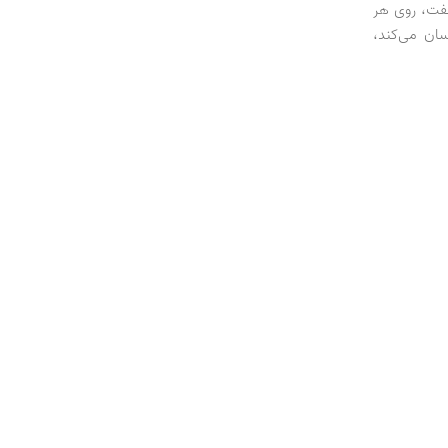
 نفت، روی هر
 و نفت بیش از 60‌دلاری، که در مرز 70 دلار نوسان می‌کند،