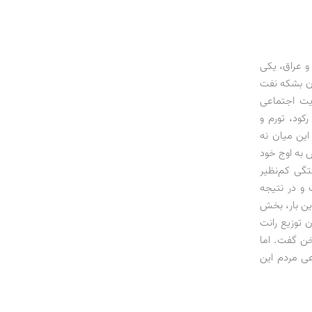
 و عراق، یکی
صادرکننده نفت (اوپک) و تولیدکننده روزانه 3/2 میلیون بشکه نفت
یت اجتماعی
رکود، تورم و
ین میان نه
به اوج خود
تگی کم‌نظیر
 و در نتیجه
ین بار، بخش
 توزیع رانت
خن گفت. اما
عی مردم این