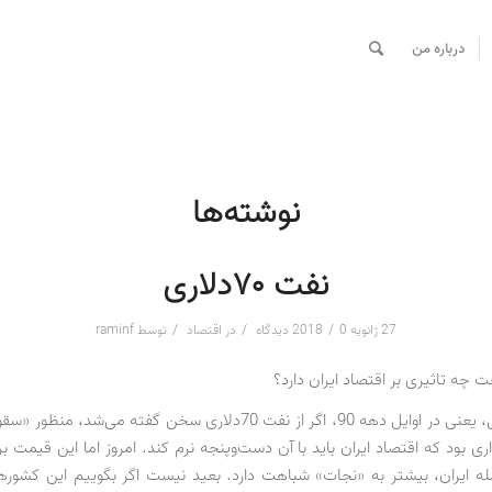
درباره من
نوشته‌ها
نفت ۷۰دلاری
/
/
/
27 ژانویه 2018
0 دیدگاه
در
اقتصاد
توسط
raminf
چه تاثیری بر اقتصاد ایران دارد؟
چند سال قبل، یعنی در اوایل دهه 90، اگر از نفت 70‌دلاری سخن گفته می‌ش
ی بود که اقتصاد ایران باید با آن دست‌وپنجه نرم کند. امروز اما این قیمت 
له ایران، بیشتر به «نجات» شباهت دارد. بعید نیست اگر بگوییم این کشورها