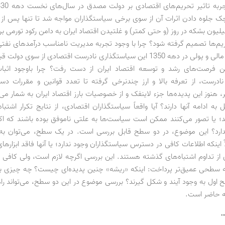
 جلوه دادن اثرات آن از سوی برخی سیاستگذاران مواجه شد تا تنها پس از
یون بشکه در روز (و حتی کمتر) و غلتیدن اقتصاد ایران به دامن رکود تورمی ب
حریم‌ها تصمیم گرفته شود؟ چرا با وجود تجربه مدیریت نامناسب درآمدهای نفتی
سیاستگذاری مالی و پولی در دهه 1350 این سیاستگذاری نادرست اقتصادی از سوی د
ین فرصت‌های رشد و توسعه اقتصاد ایران از دست رفت؟ چرا باوجود اثبات
درست، از تعرفه بالا و ارز چندنرخی گرفته تا تعدد قوانین و مقررات دس
 هنوز این پدیده‌ها جزء لاینفک و از خصوصیات بارز اقتصاد ایران به شمار می
 به ادامه آنها دارند؟ آیا واقعاً سیاستگذاران اقتصادی، از نتایج تکرار اشتب
؛ یا تصور می‌کنند ممکن است سیاست‌ها به علتی ناموفق بوده باشند که اک
ارد؟ این موضوع، در دو سطح قابل بررسی است. در یک سطح، می‌توان به 
 اینکه اطلاعات کافی در دسترس سیاستگذاران وجود ندارد؛ یا آنها فاقد ابزارهای
 از تداوم اشتباه‌های گذشته هستند. این بررسی اگرچه لازم است، ولی کافی 
به سطحی عمیق‌تر پرداخت: اینکه «ریشه» چنین پدیده‌ای چیست؟ چه چیزی ب
 اول به وجود آیند و شکل گیرند؟ بررسی موضوع در این دو سطح، می‌تواند را
 حاضر است.
…