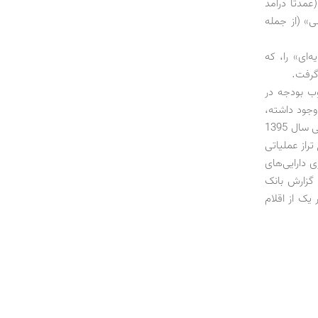
عمدتاً درآمد
ی» (از جمله
‌ای» را، که
 گرفت.
وب بودجه در
وجود داشته،
بلکه در برنامه‌ریزی نیز پیش‌بینی آن صورت گرفته است. بر اساس قانون بودجه، تراز عملیاتی سال 1395
وع تراز عملیاتی
اگذاری دارایی‌های
 گزارش بانک
ک از اقلام