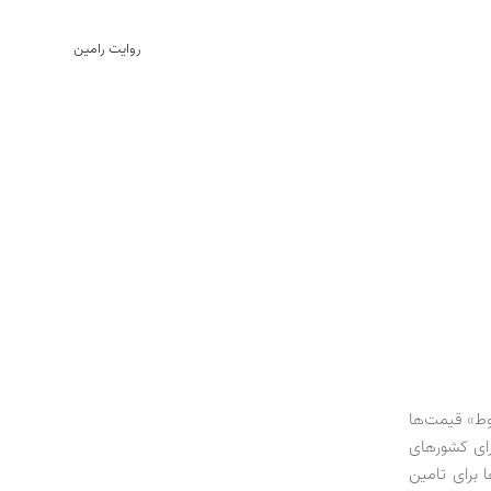
روایت رامین
د، منظور «سقوط» قیمت‌ها
برای کشورهای
 برای تامین