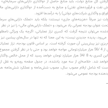
رفتن کل منابع دولت، باید منابع حاصل از «واگذاری دارایی‌های سرمایه‌ای» (
 نفت و فرآورده‌های نفتی) و منابع به دست‌آمده از «واگذاری دارایی‌های مال
راق و واگذاری شرکت‌های دولتی) را به درآمدها افزود.
لت نیز صرفاً «هزینه‌های جاری» نیستند؛ بلکه باید «تملک دارایی‌های سرمایه
 تحت عنوان بودجه عمرانی یاد می‌شود، و «تملک دارایی‌های مالی» را نیز در نظر
 یادشده می‌توان نتیجه گرفت که کسری تراز عملیاتی، اگرچه یک ویژگی نامطل
ر می‌رود، پدیده جدیدی نیست؛ به این معنا که نه تنها در سال‌های پیشین نیز 
با کسری بیش از 4 /56 هزار میلیارد‌تومانی مواجه خواهد بود و حتی با در نظر گرفتن مجم
و سرمایه‌ای، این کسری به 8 /34 هزار میلیارد تومان خواهد رسید که از محل خالص و
واهد شد. خلاصه‌ای از سه مورد یادشده، در جدول صفحه روبه‌رو به نقل از
است که شامل ارقام مصوب سال، مصوب شش‌ماهه و عملکرد شش‌ماهه هر ی
دهنده بودجه عمومی می‌شود.
…