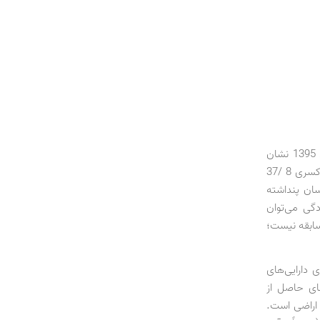
آخرین گزارش ماهانه بانک مرکزی ایران از درآمد و هزینه دولت در شش‌ماهه نخست سال 1395 نشان
می‌دهد تراز عملیاتی دولت در پایان این دوره، یعنی تفاوت درآمدها و هزینه‌های جاری، با کسری 8 /37
کسان پنداشته
دگی می‌توان
سابقه نیست؛
ی دارایی‌های
های حاصل از
 اراضی است.