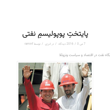
پایتختِ پوپولیسمِ نفتی
/
/
/
7 می 2016
0 دیدگاه
در
انرژی
توسط
raminf
گاه نفت در اقتصاد و سیاست ونزوئلا