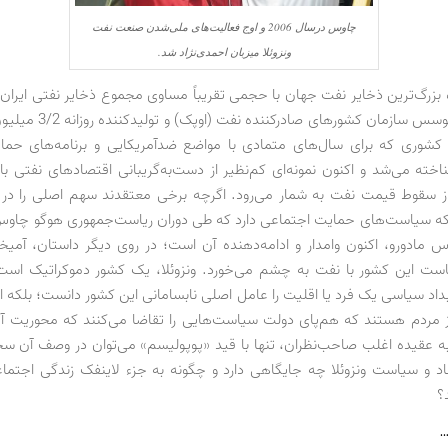
چاوس درسال 2006 و اوج فعالیت‌های ملی‌شدن صنعت نفت
ونزوئلا میزبان احمدی‌نژاد شد.
ده بزرگ‌ترین ذخایر نفت جهان با حجمی تقریباً مساوی مجموع ذخایر نفتی ایران
از پنج عضو موسس سازمان کشورهای 
 کشوری که برای سال‌های متمادی با مواضع ضدآمریکایی و برنامه‌های حما
خته می‌شد و اکنون نمونه‌ای کم‌نظیر از دست‌به‌گریبانی اقتصادهای نفتی با 
سقوط قیمت نفت به شمار می‌رود. اگرچه برخی معتقدند سهم اصلی را در ا
ه سیاست‌های حمایت اجتماعی دارد که طی دوران ریاست‌جمهوری هوگو چاوس 
س مادورو، اکنون وامدار و ادامه‌دهنده آن است؛ در روی دیگر داستان، آمیخ
ست این کشور با نفت به چشم می‌خورد. ونزوئلا، یک کشور دموکراتیک است
بداد سیاسی یک فرد یا اقلیت را عامل اصلی نابسامانی این کشور دانست؛ بلکه ا
ز مردم هستند که هم‌پای دولت سیاست‌هایی را تقاضا می‌کنند که محوریت آن
 عقیده اغلب صاحب‌نظران، تنها با قید «پوپولیسم» می‌توان در وصف آن س
د و سیاست ونزوئلا چه جایگاهی دارد و چگونه به جزء لاینفک زندگی اجتما
؟
…