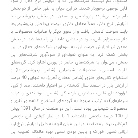
منتفع»، کم نیستند شرکت‌هایی که با افزایش نرخ دلار، از سود
قابل توجهی برخوردار شدند. در این میان به طور خاص از دو بخش
نام برده می‌شود: پتروشیمی و معدن. در بخش پتروشیمی، با
افزایش نرخ دلار، عملاً معادل دلاری قیمت پرداختی پتروشیمی‌ها
بابت سوخت کاهش یافت و از سوی دیگر با صادرات محصولات با
دلار چندهزارتومانی، سود دوچندانی عاید این واحدها شد. در بخش
معدن نیز افزایش قیمت ارز، به سودآوری شرکت‌های فعال در این
بخش کمک کرد. به عنوان نمونه‌ای از سودآوری شرکت‌های این
بخش، می‌توان به شرکت‌های حاضر در بورس اشاره کرد. گروه‌های
فلزات اساسی، محصولات شیمیایی (شامل پتروشیمی‌ها) و
استخراج کانی‌های فلزی (شامل معادن آهن)، به تنهایی 40 درصد
از ارزش بازار در اسفند سال گذشته را در اختیار داشتند. بعد از گروه
فرآورده‌های نفتی، بیشترین بازده کل (شامل سود نقدی و عواید
سرمایه‌ای) به ترتیب مربوط به گروه‌های استخراج کانه‌های فلزی و
محصولات شیمیایی بوده است. این دو صنعت در سال 1391 بیش
از 100 درصد بازدهی داشته‌اند.1 با در نظر گرفتن این بازدهی
کم‌نظیر، برخی معتقدند در این میان آنچه به دلیل افزایش نرخ ارز،
ارزانی نسبی خوراک و پایین بودن نسبی بهره مالکانه نصیب این