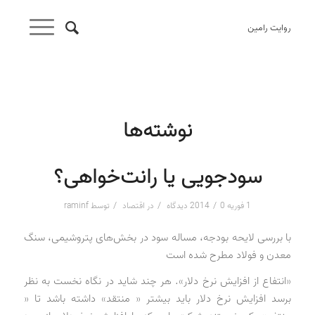
روایت رامین
نوشته‌ها
سودجویی یا رانت‌خواهی؟
/
/
/
1 فوریه 2014
0 دیدگاه
در
اقتصاد
توسط
raminf
با بررسی لایحه بودجه، مساله سود در بخش‌های پتروشیمی، سنگ
معدن و فولاد مطرح شده است
«انتفاع از افزایش نرخ دلار». هر چند شاید در نگاه نخست به نظر
برسد افزایش نرخ دلار باید بیشتر « منتقد» داشته باشد تا «