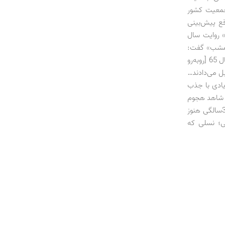
جمعیت کشور
ع پیش‌بینی
مسکن برسند.» روایت سال
 امشب» گفت:
«بیکاری جوانان را باید از 35 سال پیش زمانی که به یک مرتبه با افزایش تعداد زاد‌‌و‌‌ولد در سال 65 [روبه‌رو
ل می‌دادند…
د تعداد زیادی با جذب
وز شاهد هجوم
یک‌میلیون‌نفری متقاضیان کار باشیم که عموماً متولدین دهه 60 بوده‌اند و الان در سن 35‌سالگی هنوز
ت بر بخشی از ابعاد سرگذشت متولدین دهه 60 شمسی؛ نسلی که