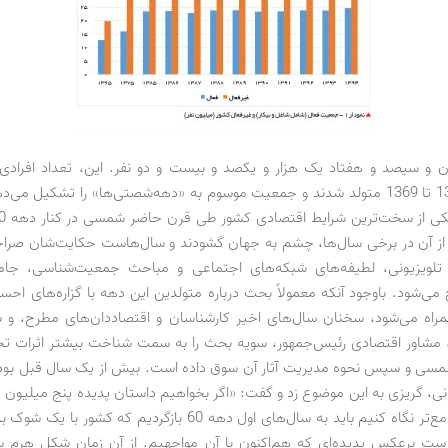
 و سیصد و هفتاد یک هزار و یکصد و بیست و دو نفر. این، تعداد افرادی
سال‌های 1360 تا 1369 متولد شدند و جمعیت موسوم به «دهه‌شصتی‌ها» را تشکیل می
از آن در برخی سال‌ها، چشم به جهان گشودند و سال‌هاست حکایت‌شان صراحت
 تلویزیونی، لطیفه‌های شبکه‌های اجتماعی و مباحث جمعیت‌شناسی، جام
می‌شود. باوجود آنکه معمولاً بحث درباره متولدین این دهه با گزاره‌های احس
مراه می‌شود، سخنان سال‌های اخیر کارشناسان و اقتصاددان‌های مطرح، و 
 مشاور اقتصادی رئیس‌جمهور، سویه بحث را به سمت شناخت بیشتر اثرات ت
 1360 شمسی و سپس نحوه مدیریت آثار آن سوق داده است. بیش از یک سال قبل بود
ونی، گریزی به این موضوع زد و گفت: «اگر بخواهیم داستان پدیده پنج میلیون د
از ازدواج را جامع‌تر نگاه کنیم باید به سال‌های اول دهه 60 بازگردیم که
ست برعکس پدیده‌ای که هم‌اکنون با آن مواجهیم. از آن زمان شکل هرم