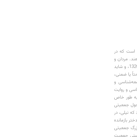
 است که در
‌دهند. مردان و
زنانی که در یکی از سخت‌ترین شرایط اقتصادی کشور طی قرن حاضر شمسی در کنار دهه 1320، و شاید
اً یا ضمنی،
عه‌شناسی و
اسی و روایت
به طور خاص
حول جمعیتی
 که نیلی، در
ختر بازمانده
 کشور با یک شوک بزرگ جمعیتی
 سنی جمعیت