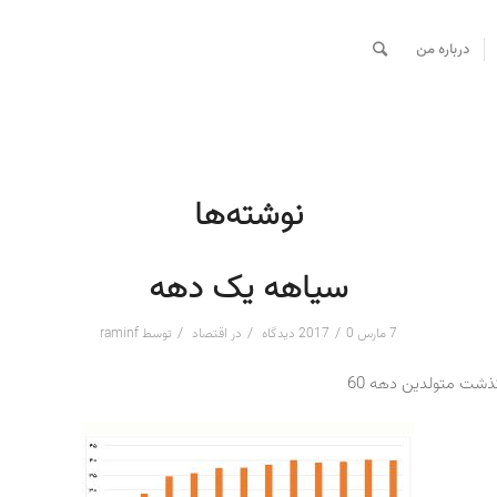
درباره من
نوشته‌ها
سیاهه یک دهه
/
/
/
7 مارس 2017
0 دیدگاه
در
اقتصاد
توسط
raminf
ذشت متولدین دهه 60