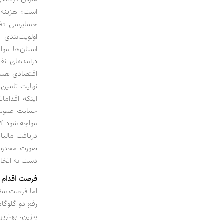
است؛ هزینه‌ه
حسابرسی دقی
اولویت‌بندی 
استان‌ها موا
درآمدهای نفت
اقتصادی هستن
نهایت تامین م
اینکه اقداما
حمایت عمومی
مواجه شود که 
دریافت مالیات
صورت محدود 
دست به اتخاذ
فرصت اقدام
اما فرصت سقو
رفع دو گلوگا
بنزین. بهتری