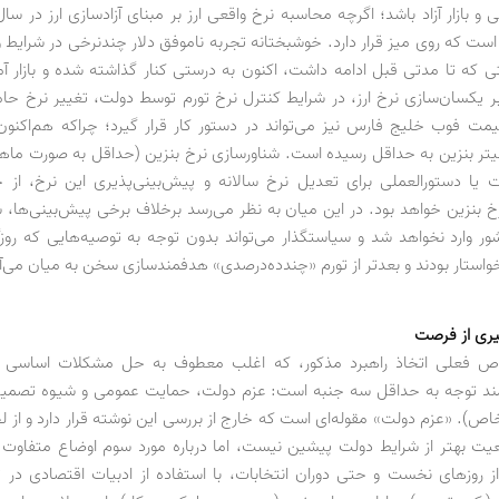
 و بازار آزاد باشد؛ اگرچه محاسبه نرخ واقعی ارز بر مبنای آزادسازی ارز در س
است که روی میز قرار دارد. خوشبختانه تجربه ناموفق دلار چندنرخی در شرایط 
ی که تا مدتی قبل ادامه داشت، اکنون به درستی کنار گذاشته شده و بازار آماد
ر یکسان‌سازی نرخ ارز، در شرایط کنترل نرخ تورم توسط دولت، تغییر نرخ حام
مت فوب خلیج فارس نیز می‌تواند در دستور کار قرار گیرد؛ چراکه هم‌اکنون م
یتر بنزین به حداقل رسیده است. شناورسازی نرخ بنزین (حداقل به صورت ماها
ت یا دستورالعملی برای تعدیل نرخ سالانه و پیش‌بینی‌پذیری این نرخ، از ج
خ بنزین خواهد بود. در این میان به نظر می‌رسد برخلاف برخی پیش‌بینی‌ها،
ور وارد نخواهد شد و سیاستگذار می‌تواند بدون توجه به توصیه‌هایی که روز
واستار بودند و بعدتر از تورم «چندده‌درصدی» هدفمندسازی سخن به میان می‌آو
گیری از فرصت
ص فعلی اتخاذ راهبرد مذکور، که اغلب معطوف به حل مشکلات اساسی اق
مند توجه به حداقل سه جنبه است: عزم دولت، حمایت عمومی و شیوه تصمیم
خاص). «عزم دولت» مقوله‌ای است که خارج از بررسی این نوشته قرار دارد و از 
ت بهتر از شرایط دولت پیشین نیست، اما درباره مورد سوم اوضاع متفاوت
 روزهای نخست و حتی دوران انتخابات، با استفاده از ادبیات اقتصادی د