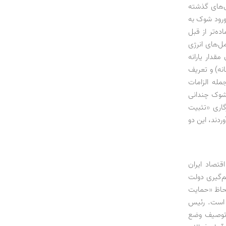
ال‌های گذشته
ورود شوک به
ه‌تر از قبل
ل‌های انرژی
قدار یارانه
نه) و تعریف
مله الزامات
 شوک چندانی
گاری «تثبیت
ردند، این دو
تصاد ایران
‌گیری دولت
لحاظ «حمایت
 است. رئیس
ر توصیف وضع