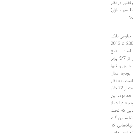
 نفتی در نظر
 سهم بازار)
 خارجی بانک
مرکزی قابل مدیریت است. آمارهای اوپک نشان می‌دهد درآمد نفتی ایران طی سال‌های 2000 تا 2013
ی مذکور 761 میلیارد دلار بوده است. منابع
ایران در صندوق توسعه ملی حدود 70 میلیارد دلار و ذخایر کویت 548 میلیارد دلار (بیش از 5/7 برابر
ما ذخایر خارجی، تنها
ه بودجه سال
ت وابسته است. به نظر
بسیاری از کارشناسان و بنابر اظهارنظر مدیران، مدیریت کسری بودجه در شرایطی که قیمت نفت از 72 دلار
ان دشوار نخواهد بود. این
دجه دولت از
هایی که تحت
 نخستین گام
نهادهایی که
قتصادی حاضر