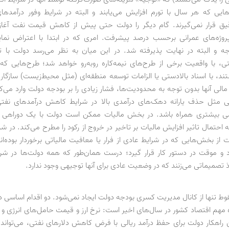
ایی که هر سال با تورم افزایش می‌یابند و البته در شرایط وفور درآمدها
ق قرار نمی‌گیرند. گام دیگر را دولت حتی پیش از کاهش قیمت نفت آغاز
پروژه‌های عمرانی بر‌حسب درصد پیشرفت. امری که در ابتدا با اعتراض نما
جه و البته در نهایت پذیرفته شد. در این میان به نظر می‌رسد دولت با
ی، با واقعیت برخی از طرح‌های نیمه‌کاره روبه‌رو خواهد شد؛ طرح‌هایی که
د، با اسناد بالادستی یا الزامات توسعه منطقه‌ای (مثل محیط‌زیست) سازگاری 
الی آنها بدون توجه به محدودیت‌ها، فشار زیادی را بر بودجه دولت وارد می‌ک
تی مثل حذف یارانه دهک‌های درآمدی بالا در شرایط کاهش درآمدهای نفتی 
 بیشتری همراه باشد. در بخش مالیات ممکن است دولت با یک دوراهی 
احتمال تاثیر افزایش مالیات بر تاخیر در خروج از رکود را مطرح می‌کند. در ش
 از بخش‌هایی که در شرایط عادی از فرار یا معافیت مالیاتی برخوردار بوده‌اند
و موقت در دستور کار قرار گیرد؛ درست همان‌طور که همه دولت‌ها در شرا
 تصمیماتی می‌زنند که در وضعیت عادی برای آنها توجیهی وجود ندارد.
ط تنها از کانال مدیریت کسری بودجه دولت ایجاد نمی‌شود. دو اقدام اساسی در
ه مهم اقتصاد کشور در سال‌های اخیر است: نرخ ارز و قیمت حامل‌های انرژی و
ن راهکار دولت برای حفظ درآمد ریالی با فرض کاهش دلارهای نفتی، می‌تواند