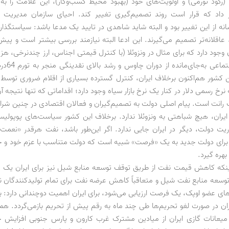
(رکود تورمی) و اولویت‌های خود (بهبود محیط کسب‌وکار)، این علامت را به 
داد که قرار است روند تصمیم‌گیری تغییر کند. احیای سازمان مدیریت و 
ه از این تغییر بود و البته شاید شاهدی در تایید یک مدعا باشد: سیاستگذارا
عاقلانه‌تر تصمیم می‌گیرند. این ادعا البته نیازمند بررسی بیشتر است و پیش‌‌
وجود دارد که برای مثال در ونزوئلا (با کنترل قیمتی اجناس، ارز چندنرخی، هزی
برنامه‌های اجت
 کشور هم‌اکنون برخلاف ایران، کنترل گسترده بسیاری از اقلام ضروری توس
نرخ رسمی دلار در کنار یک نرخ بازار سیاه وجود دارد؛ اقداماتی که تنها نتیجه 
رانت است. پیام اصلی دولت به تصمیم‌گیران و فعالان اقتصادی در چنین شرای
ایران، هیچ شباهتی به ونزوئلا ندارد. برخلاف این کشور سیاست‌های پوپولی
وریت دولت، دیگر در ایران جایی ندارد. اگر این‌طور باشد، نفت هرقدر «نعمت
برای دولت جدید به یک «فرصت» شبیه است که دولت متناسب با عزم خود و 
 بهره گیرد.
اینکه کاهش قیمت نفت از طریق توقف توسعه منابع شیل نیز برای ایران ی
وسعه منابع نفت شیل و متعاقباً کاهش عرضه نفت برای تمام تولیدکنندگان 
های عضو اوپک، یک فرصت ارزیابی می‌شود، برای ایران اهمیت دوچندانی دارد: ب
ران در صورت لغو تحریم‌ها طی چند ماه به رقم پیش از تحریم بازمی‌گردد. ه
میعانات گازی ایران از میادین مشترک غرب کارون و پارس جنوبی افزایش 