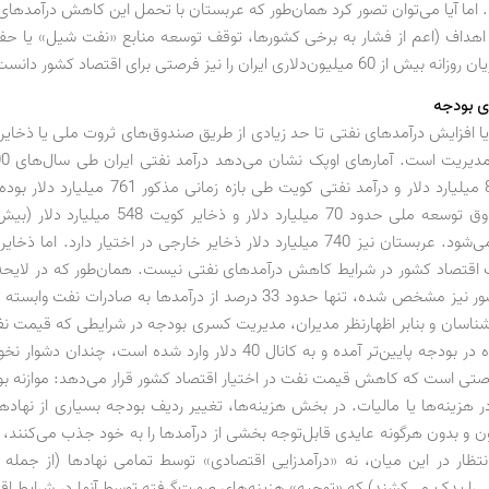
. اما آیا می‌توان تصور کرد همان‌طور که عربستان با تحمل این کاهش درآمدهای
 اهداف (اعم از فشار به برخی کشورها، توقف توسعه منابع «نفت شیل» یا حفظ
ون‌دلاری ایران را نیز فرصتی برای اقتصاد کشور دانست؟
 بودجه
ا افزایش درآمدهای نفتی تا حد زیادی از طریق صندوق‌های ثروت ملی یا ذخایر
قریب به 800 میلیارد دلار و درآمد نفتی کویت طی بازه زمان
ایران) برآورد می‌شود. عربستان نیز 740 میلیارد دلار ذخایر خارجی در اختیار دارد. ا
 اقتصاد کشور در شرایط کاهش درآمدهای نفتی نیست. همان‌طور که در لایح
1394 کل کشور نیز مشخص شده، تنها حدود 33 درصد از درآمدها به صادرات نف
پیش‌بینی‌شده در بودجه پایین‌تر آمده و به کانال 40 دلار وارد شده است، چند
صتی است که کاهش قیمت نفت در اختیار اقتصاد کشور قرار می‌دهد: موازنه بو
ر هزینه‌ها یا مالیات. در بخش هزینه‌ها، تغییر ردیف بودجه بسیاری از نهاد
ون و بدون هرگونه عایدی قابل‌توجه بخشی از درآمدها را به خود جذب می‌کنند،
نتظار در این میان، نه «درآمدزایی اقتصادی» توسط تمامی نهادها (از جمله 
 را یدک می‌کشند) که «توجیه» هزینه‌های صورت‌گرفته توسط آنها در شرایط ا