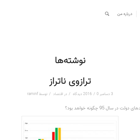
درباره من
نوشته‌ها
ترازوی ناتراز
/
/
/
3 دسامبر 2016
0 دیدگاه
در
اقتصاد
توسط
raminf
 در سال 95 چگونه خواهد بود؟