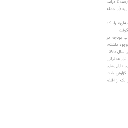
عمدتاً درآمد
ی» (از جمله
‌ای» را، که
 گرفت.
وب بودجه در
وجود داشته،
بلکه در برنامه‌ریزی نیز پیش‌بینی آن صورت گرفته است. بر اساس قانون بودجه، تراز عملیاتی سال 1395
وع تراز عملیاتی
اگذاری دارایی‌های
 گزارش بانک
ک از اقلام