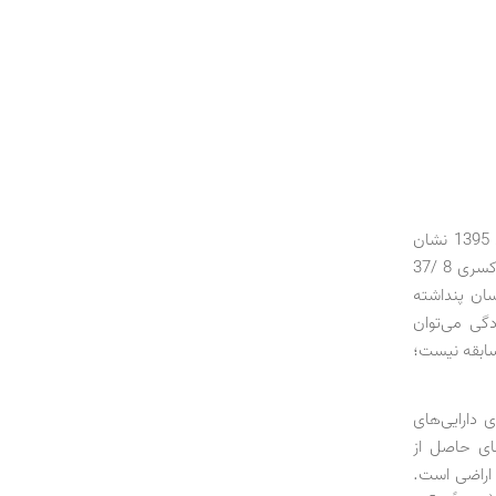
آخرین گزارش ماهانه بانک مرکزی ایران از درآمد و هزینه دولت در شش‌ماهه نخست سال 1395 نشان
می‌دهد تراز عملیاتی دولت در پایان این دوره، یعنی تفاوت درآمدها و هزینه‌های جاری، با کسری 8 /37
کسان پنداشته
دگی می‌توان
سابقه نیست؛
ی دارایی‌های
های حاصل از
 اراضی است.