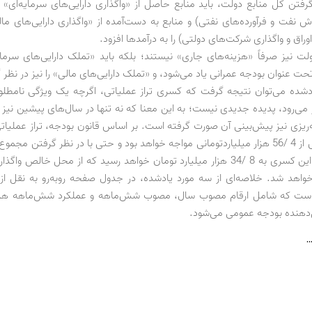
رفتن کل منابع دولت، باید منابع حاصل از «واگذاری دارایی‌های سرمایه‌ای» (
 نفت و فرآورده‌های نفتی) و منابع به دست‌آمده از «واگذاری دارایی‌های مال
راق و واگذاری شرکت‌های دولتی) را به درآمدها افزود.
لت نیز صرفاً «هزینه‌های جاری» نیستند؛ بلکه باید «تملک دارایی‌های سرمایه
 تحت عنوان بودجه عمرانی یاد می‌شود، و «تملک دارایی‌های مالی» را نیز در نظر
 یادشده می‌توان نتیجه گرفت که کسری تراز عملیاتی، اگرچه یک ویژگی نامطل
ر می‌رود، پدیده جدیدی نیست؛ به این معنا که نه تنها در سال‌های پیشین نیز 
با کسری بیش از 4 /56 هزار میلیارد‌تومانی مواجه خواهد بود و حتی با در نظر گرفتن مجم
و سرمایه‌ای، این کسری به 8 /34 هزار میلیارد تومان خواهد رسید که از محل خالص و
واهد شد. خلاصه‌ای از سه مورد یادشده، در جدول صفحه روبه‌رو به نقل از
است که شامل ارقام مصوب سال، مصوب شش‌ماهه و عملکرد شش‌ماهه هر ی
دهنده بودجه عمومی می‌شود.
…