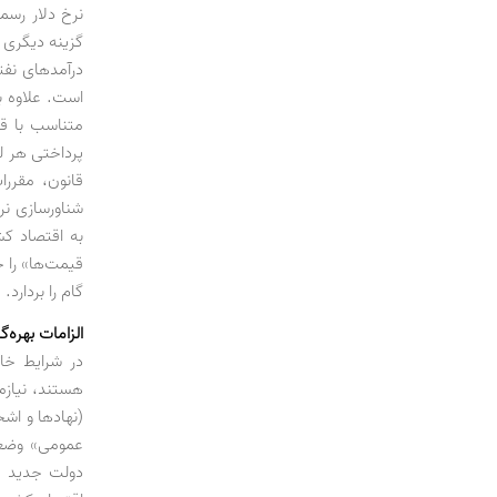
نرخ دلار رسمی
گزینه دیگری 
درآمدهای نفت
است. علاوه ب
متناسب با قی
پرداختی هر ل
قانون، مقررا
شناورسازی نر
به اقتصاد کش
قیمت‌ها» را خ
گام را بردارد.
الزامات بهره‌
در شرایط خا
هستند، نیاز
(نهادها و اش
عمومی» وضعی
دولت جدید از