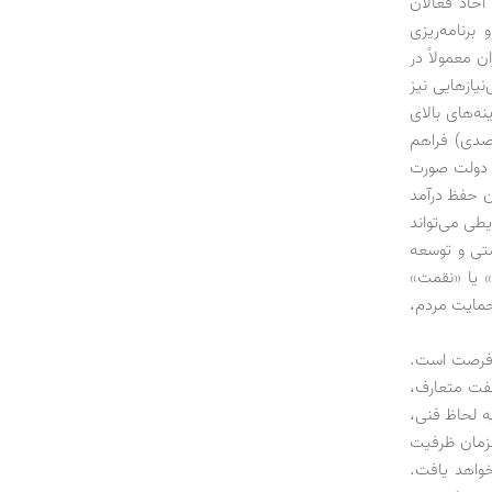
آحاد فعالان
برنامه‌ریزی
ن معمولاً در
نیازهایی نیز
نه‌های بالای
ماعی به‌جای‌مانده از دوران چاوس و رشد بالای نقدینگی منجر به تورم 64درصدی) فراهم
ط دولت صورت
آن حفظ درآمد
طی می‌تواند
ستی و توسعه
» یا «نقمت»
حمایت مردم،
ک فرصت است.
نفت متعارف،
ه لحاظ فنی،
مزمان ظرفیت
خواهد یافت.